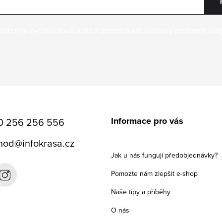
ložením e-mailu souhlasíte s
podmínkami ochrany osobních úda
Informace pro vás
0 256 256 556
hod
@
infokrasa.cz
Jak u nás fungují předobjednávky?
Pomozte nám zlepšit e-shop
Naše tipy a příběhy
O nás