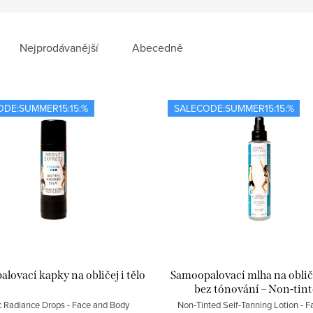
Nejprodávanější
Abecedně
ODE:SUMMER15:15:%
SALECODE:SUMMER15:15:%
lovací kapky na obličej i tělo
Samoopalovací mlha na obliče
bez tónování – Non-tin
 Radiance Drops - Face and Body
Non-Tinted Self-Tanning Lotion - 