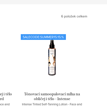
6
položek celkem
SALECODE:SUMMER15:15:%
j i tělo
Tónovací samoopalovací mlha na
ted
obličej i tělo – Intense
Face and
Intense Tinted Self-Tanning Lotion - Face and