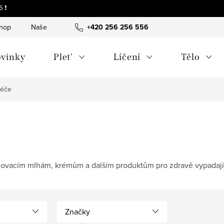
 ❗
shop
Naše tipy a příběhy
+420 256 256 556
O nás
Často kladené otázky
vinky
Plet'
Líčení
Tělo
péče
lovacím mlhám, krémům a dalším produktům pro zdravě vypadající
Značky