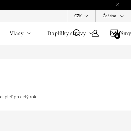
Reklamace
Ochrana osobních údajů
CZK
Všeobecné obchodn
Čeština
NÁKU
Vlasy
Doplňky stravy
Parfém
KOŠÍ
 pleť po celý rok.