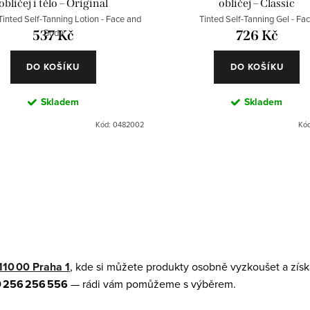
obličej i tělo – Original
obličej – Classic
Tinted Self-Tanning Lotion - Face and
Tinted Self-Tanning Gel - Fa
Body
537 Kč
726 Kč
DO KOŠÍKU
DO KOŠÍKU
Skladem
Skladem
Kód:
0482002
Kó
110 00 Praha 1
, kde si můžete produkty osobně vyzkoušet a získ
 256 256 556
— rádi vám pomůžeme s výběrem.