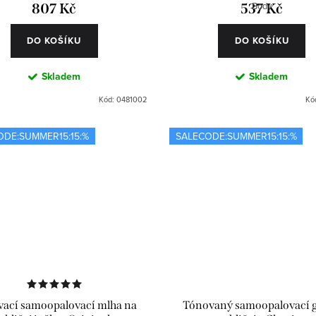
Body
807 Kč
537 Kč
DO KOŠÍKU
DO KOŠÍKU
Skladem
Skladem
Kód:
0481002
Kó
ODE:SUMMER15:15:%
SALECODE:SUMMER15:15:%
ací samoopalovací mlha na
Tónovaný samoopalovací g