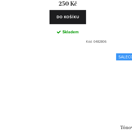
t
u
250 Kč
ů
k
DO KOŠÍKU
t
Skladem
ů
Kód:
0482806
SALEC
Tónov