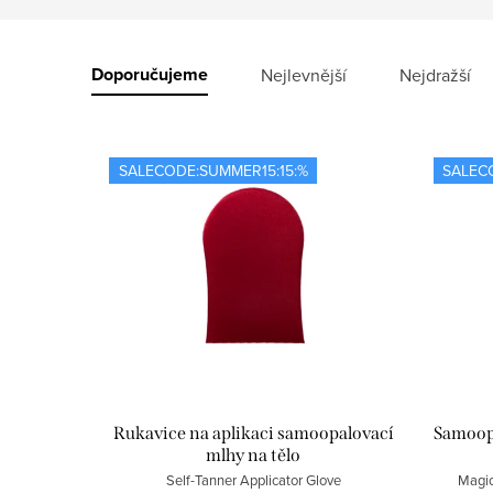
V
ý
Ř
Doporučujeme
Nejlevnější
Nejdražší
p
a
i
z
SALECODE:SUMMER15:15:%
SALEC
s
e
p
n
r
í
o
p
d
r
u
o
Rukavice na aplikaci samoopalovací
Samoopa
mlhy na tělo
k
d
Self-Tanner Applicator Glove
Magic