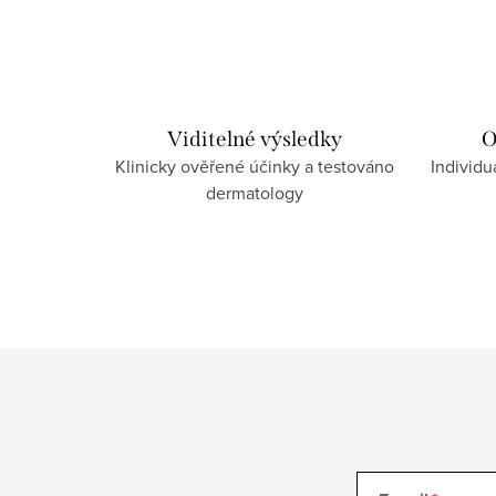
c
í
p
r
Viditelné výsledky
O
v
Klinicky ověřené účinky a testováno
Individu
dermatology
k
y
v
ý
p
i
s
u