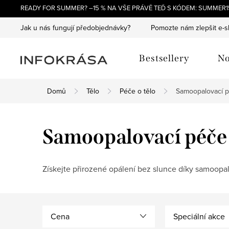
Přejít
READY FOR SUMMER? –15 % NA VŠE PRÁVĚ TEĎ S KÓDEM: SUMMER15
na
Jak u nás fungují předobjednávky?
Pomozte nám zlepšit e-
obsah
Bestsellery
No
Domů
Tělo
Péče o tělo
Samoopalovací 
Samoopalovací péče
Získejte přirozené opálení bez slunce díky samoopa
Cena
Speciální akce