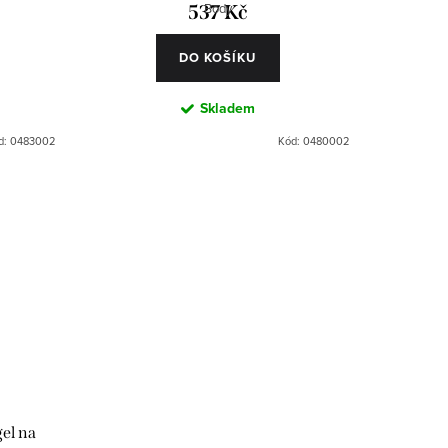
Body
537 Kč
DO KOŠÍKU
Skladem
d:
0483002
Kód:
0480002
el na