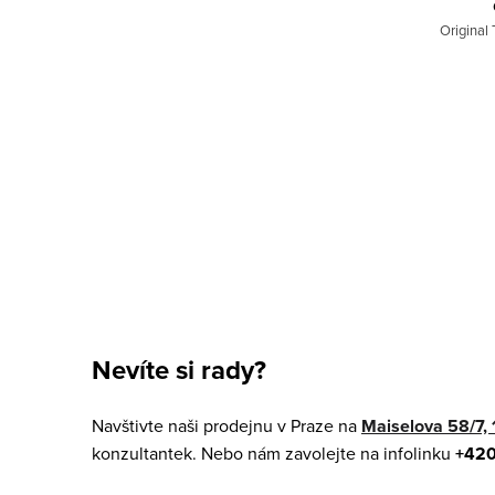
Original 
O
v
Nevíte si rady?
l
á
Navštivte naši prodejnu v Praze na
Maiselova 58/7, 
d
konzultantek. Nebo nám zavolejte na infolinku
+420
a