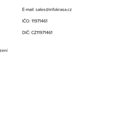
E-mail: sales@infokrasa.cz
IČO: 11971461
DIČ: CZ11971461
zení