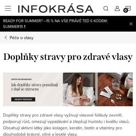
Přejít
N
na
obsah
READY FOR SUMMER? –15 % NA VŠE PRÁVĚ TEĎ S KÓDEM:
K
SUMMER15 ❗
Péče o vlasy
Doplňky stravy pro zdravé vlasy
Doplňky stravy pro zdravé vlasy vyživují vlasové folikuly zevnitř,
podporují růst, omezují vypadávání a zlepšují hustotu i kvalitu vlasů.
Obsahují aktivní látky jako kolagen, keratin, biotin a vitaminy pro
dlouhodobě krásné, silné a lesklé vlasy.