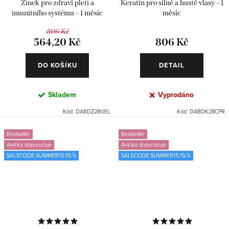
Zinek pro zdraví pleti a
Keratin pro silné a husté vlasy – 1
imunitního systému – 1 měsíc
měsíc
806 Kč
564,20 Kč
806 Kč
DO KOŠÍKU
DETAIL
Skladem
Vyprodáno
Kód:
DABDZ28GEL
Kód:
DABDK28CPR
Bestseller
Bestseller
Anička doporučuje
Anička doporučuje
SALECODE:SUMMER15:15:%
SALECODE:SUMMER15:15:%