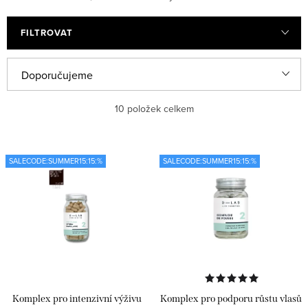
FILTROVAT
V
Ř
Doporučujeme
ý
a
Nejlevnější
10
položek celkem
p
z
i
e
Nejdražší
s
n
SALECODE:SUMMER15:15:%
SALECODE:SUMMER15:15:%
Nejprodávanější
p
í
r
p
Abecedně
o
r
d
o
u
d
k
u
Komplex pro intenzivní výživu
Komplex pro podporu růstu vlasů