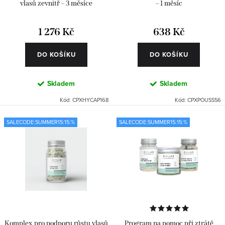
t
k
vlasů zevnitř – 3 měsíce
– 1 měsíc
ů
t
1 276 Kč
638 Kč
ů
DO KOŠÍKU
DO KOŠÍKU
Skladem
Skladem
Kód:
CPXHYCAP168
Kód:
CPXPOUSS56
SALECODE:SUMMER15:15:%
SALECODE:SUMMER15:15:%
Komplex pro podporu růstu vlasů
Program na pomoc při ztrátě