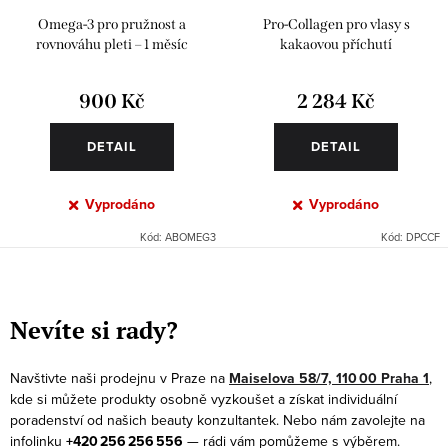
Omega-3 pro pružnost a
Pro-Collagen pro vlasy s
rovnováhu pleti – 1 měsíc
kakaovou příchutí
900 Kč
2 284 Kč
DETAIL
DETAIL
Vyprodáno
Vyprodáno
Kód:
ABOMEG3
Kód:
DPCCF
O
v
Nevíte si rady?
l
á
Navštivte naši prodejnu v Praze na
Maiselova 58/7, 110 00 Praha 1
,
d
kde si můžete produkty osobně vyzkoušet a získat individuální
a
poradenství od našich beauty konzultantek. Nebo nám zavolejte na
infolinku
+420 256 256 556
— rádi vám pomůžeme s výběrem.
c