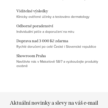
í
Viditelné výsledky
p
Klinicky ověřené účinky a testováno dermatology
r
v
Odborné poradenství
k
Individuální péče a doporučení na míru
y
Doprava nad 3 000 Kč zdarma
v
Rychlé doručení po celé České i Slovenské republice
ý
p
Showroom Praha
Navštivte nás v Maiselově 58/7 a vyzkoušejte produkty
i
osobně
s
u
Aktuální novinky a slevy na váš e-mail