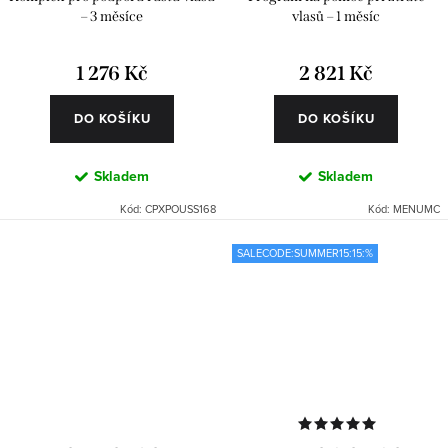
– 3 měsíce
vlasů – 1 měsíc
1 276 Kč
2 821 Kč
DO KOŠÍKU
DO KOŠÍKU
Skladem
Skladem
Kód:
CPXPOUSS168
Kód:
MENUMC
SALECODE:SUMMER15:15:%