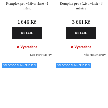
Komplex pro výživu vlasů – 1
Komplex pro výživu vlasů – 3
měsíc
měsíce
1 646 Kč
3 661 Kč
DETAIL
DETAIL
Vyprodáno
Vyprodáno
Kód:
MENAKBP1PF
Kód:
MENAKBP3PF
SALECODE:SUMMER15:15:%
SALECODE:SUMMER15:15:%