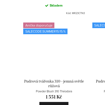
t
Skladem
ů
Kód:
MR23CTN3
Anička doporučuje
SALEC
SALECODE:SUMMER15:15:%
Pudrová tvářenka 310 – jemná světle
Pudro
růžová
Powder Blush 310 Théodora
1 551 Kč