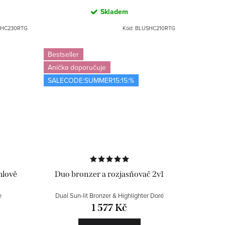
Skladem
HC230RTG
Kód:
BLUSHC210RTG
Bestseller
Anička doporučuje
SALECODE:SUMMER15:15:%
hlově
Duo bronzer a rozjasňovač 2v1
e
Dual Sun-lit Bronzer & Highlighter Doré
1 577 Kč