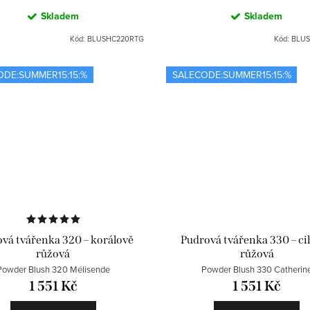
Skladem
Skladem
Kód:
BLUSHC220RTG
Kód:
BLUS
ODE:SUMMER15:15:%
SALECODE:SUMMER15:15:%
vá tvářenka 320 – korálově
Pudrová tvářenka 330 – ci
růžová
růžová
Powder Blush 320 Mélisende
Powder Blush 330 Catherin
1 551 Kč
1 551 Kč