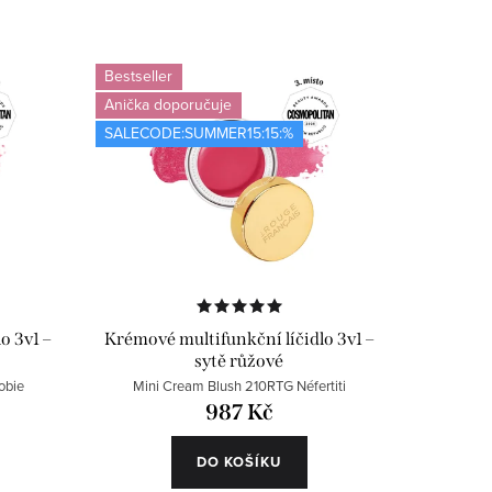
Bestseller
Anička doporučuje
SALECODE:SUMMER15:15:%
o 3v1 –
Krémové multifunkční líčidlo 3v1 –
sytě růžové
obie
Mini Cream Blush 210RTG Néfertiti
987 Kč
DO KOŠÍKU