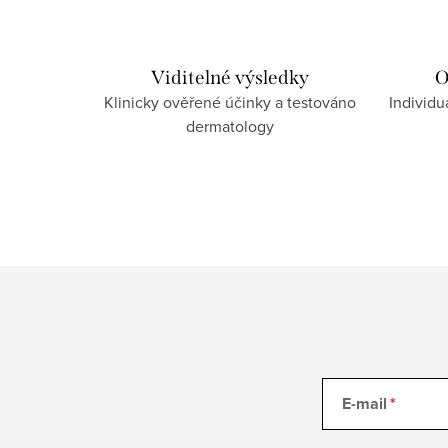
í
p
r
Viditelné výsledky
O
Klinicky ověřené účinky a testováno
Individu
v
dermatology
k
y
v
ý
p
i
s
u
E-mail