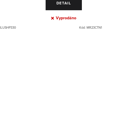
DETAIL
Vyprodáno
BLUSHP330
Kód:
MR23CTN1
h