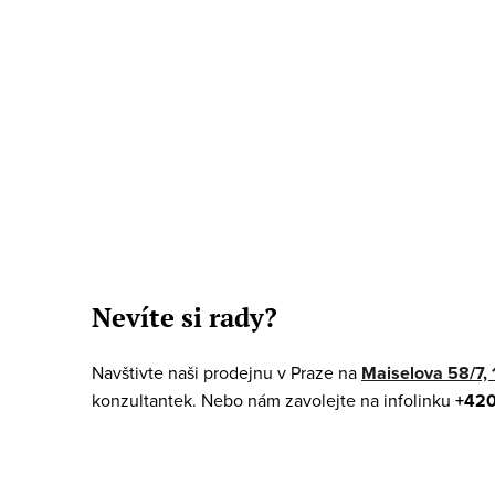
O
v
Nevíte si rady?
l
á
Navštivte naši prodejnu v Praze na
Maiselova 58/7, 
d
konzultantek. Nebo nám zavolejte na infolinku
+420
a
c