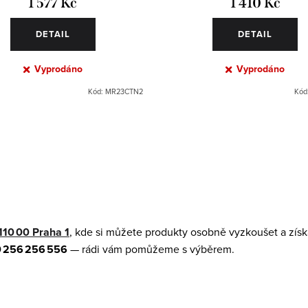
1 577 Kč
1 410 Kč
DETAIL
DETAIL
Vyprodáno
Vyprodáno
Kód:
MR23CTN2
Kód
110 00 Praha 1
, kde si můžete produkty osobně vyzkoušet a získ
 256 256 556
— rádi vám pomůžeme s výběrem.