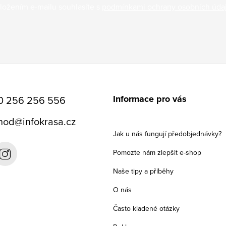
ložením e-mailu souhlasíte s
podmínkami ochrany osobních úda
Informace pro vás
0 256 256 556
hod
@
infokrasa.cz
Jak u nás fungují předobjednávky?
Pomozte nám zlepšit e-shop
Naše tipy a příběhy
O nás
Často kladené otázky