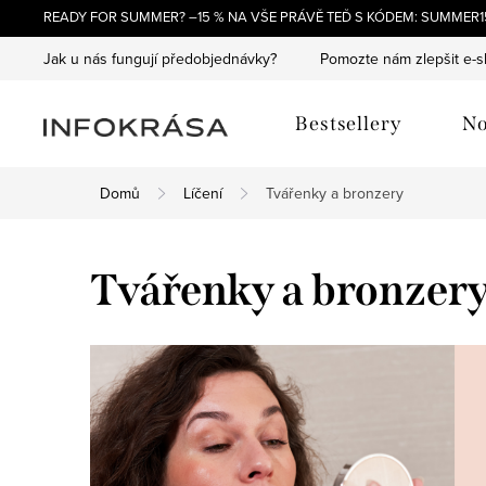
Přejít
READY FOR SUMMER? –15 % NA VŠE PRÁVĚ TEĎ S KÓDEM: SUMMER15
na
Jak u nás fungují předobjednávky?
Pomozte nám zlepšit e-
obsah
Bestsellery
No
Domů
Líčení
Tvářenky a bronzery
Tvářenky a bronzer