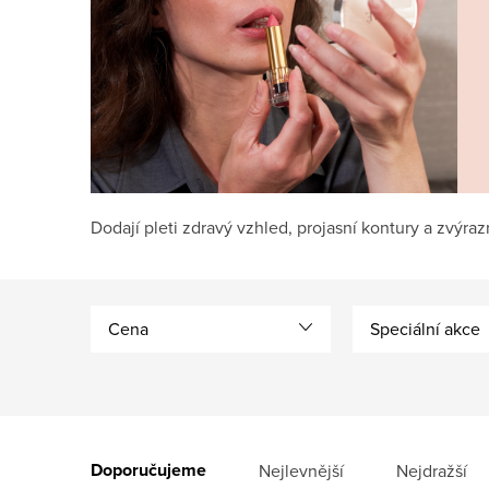
Dodají pleti zdravý vzhled, projasní kontury a zvýra
Cena
Speciální akce
V
ý
Ř
Doporučujeme
Nejlevnější
Nejdražší