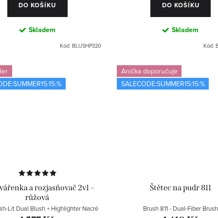
DO KOŠÍKU
DO KOŠÍKU
Skladem
Skladem
Kód:
BLUSHP320
Kód:
ler
Anička doporučuje
ODE:SUMMER15:15:%
SALECODE:SUMMER15:15:%
vářenka a rozjasňovač 2v1 –
Štětec na pudr 811
růžová
sh-Lit Dual Blush + Highlighter Nacré
Brush 811 - Dual-Fiber Brus