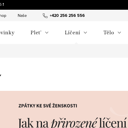
 ❗
shop
Naše tipy a příběhy
+420 256 256 556
O nás
Často kladené otázky
vinky
Plet'
Líčení
Tělo
y