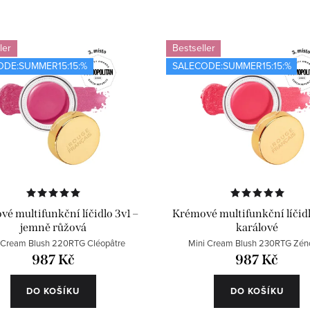
ler
Bestseller
ODE:SUMMER15:15:%
SALECODE:SUMMER15:15:%
é multifunkční líčidlo 3v1 –
Krémové multifunkční líčidl
jemně růžová
karálové
 Cream Blush 220RTG Cléopâtre
Mini Cream Blush 230RTG Zén
987 Kč
987 Kč
DO KOŠÍKU
DO KOŠÍKU