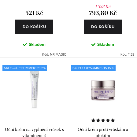
ů
t
1 323 Kč
521 Kč
793,80 Kč
ů
DO KOŠÍKU
DO KOŠÍKU
Skladem
Skladem
Kód:
MRIMAGIC
Kód:
1129
SALECODE:SUMMER15:15:%
SALECODE:SUMMER15:15:%
Oční krém na vyplnění vrásek s
Oční krém proti vráskám a
vitamínem E
otokům