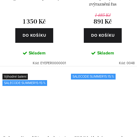
zvýraznění řas
1 485 Kč
1 350 Kč
891 Kč
DO KOŠÍKU
DO KOŠÍKU
Skladem
Skladem
Kód:
EYEPER0000001
Kód:
0048
Výhodné balení
SALECODE:SUMMER15:15:%
SALECODE:SUMMER15:15:%