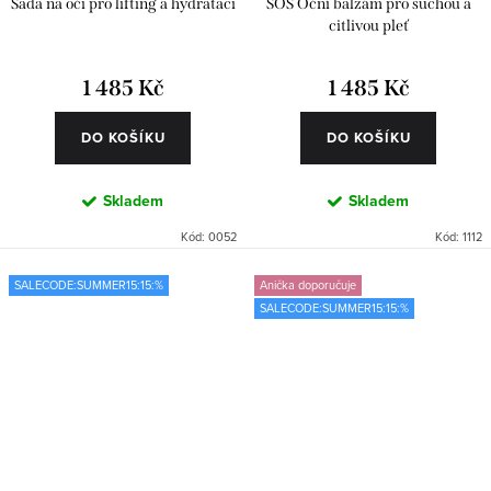
Sada na oči pro lifting a hydrataci
SOS Oční balzám pro suchou a
citlivou pleť
1 485 Kč
1 485 Kč
DO KOŠÍKU
DO KOŠÍKU
Skladem
Skladem
Kód:
0052
Kód:
1112
SALECODE:SUMMER15:15:%
Anička doporučuje
SALECODE:SUMMER15:15:%