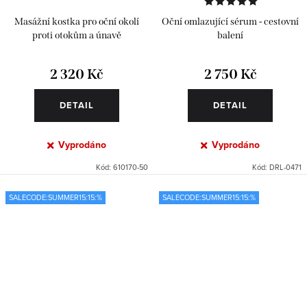
Masážní kostka pro oční okolí
Oční omlazující sérum - cestovní
proti otokům a únavě
balení
2 320 Kč
2 750 Kč
DETAIL
DETAIL
Vyprodáno
Vyprodáno
Kód:
610170-50
Kód:
DRL-0471
SALECODE:SUMMER15:15:%
SALECODE:SUMMER15:15:%