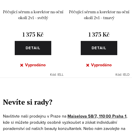
Péčující sérum a korektor na oční
Péčující sérum a korektor na oční
okolí 2v1 – světlý
okolí 2v1 – tmavý
1 375 Kč
1 375 Kč
DETAIL
DETAIL
Vyprodáno
Vyprodáno
Kód:
IELL
Kód:
IELD
O
v
Nevíte si rady?
l
á
Navštivte naši prodejnu v Praze na
Maiselova 58/7, 110 00 Praha 1
,
d
kde si můžete produkty osobně vyzkoušet a získat individuální
a
poradenství od našich beauty konzultantek. Nebo nám zavolejte na