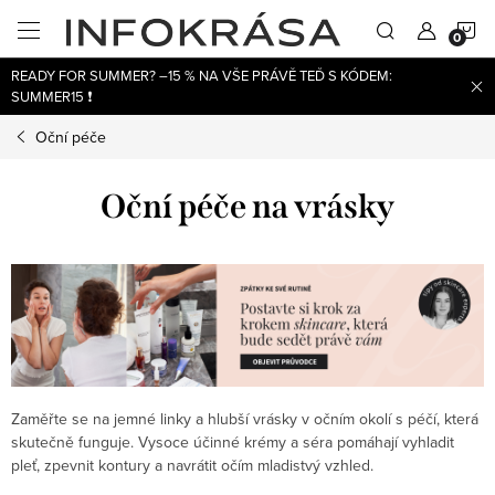
Přejít
N
na
obsah
READY FOR SUMMER? –15 % NA VŠE PRÁVĚ TEĎ S KÓDEM:
K
SUMMER15 ❗
Oční péče
Oční péče na vrásky
Zaměřte se na jemné linky a hlubší vrásky v očním okolí s péčí, která
skutečně funguje. Vysoce účinné krémy a séra pomáhají vyhladit
pleť, zpevnit kontury a navrátit očím mladistvý vzhled.