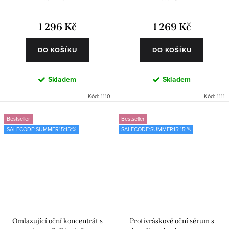
1 296 Kč
1 269 Kč
DO KOŠÍKU
DO KOŠÍKU
Skladem
Skladem
Kód:
1110
Kód:
1111
Bestseller
Bestseller
SALECODE:SUMMER15:15:%
SALECODE:SUMMER15:15:%
Omlazující oční koncentrát s
Protivráskové oční sérum s