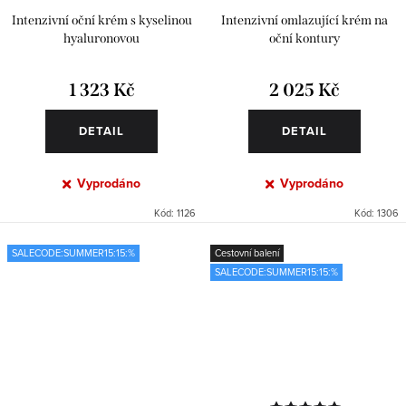
Intenzivní oční krém s kyselinou
Intenzivní omlazující krém na
hyaluronovou
oční kontury
1 323 Kč
2 025 Kč
DETAIL
DETAIL
Vyprodáno
Vyprodáno
Kód:
1126
Kód:
1306
SALECODE:SUMMER15:15:%
Cestovní balení
SALECODE:SUMMER15:15:%