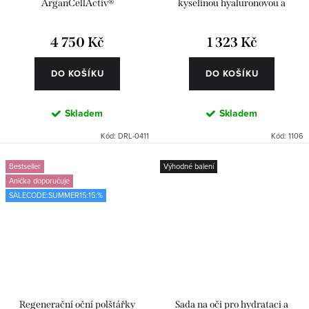
ArganCellActiv®
kyselinou hyaluronovou a
Matrixylem
4 750 Kč
1 323 Kč
DO KOŠÍKU
DO KOŠÍKU
Skladem
Skladem
Kód:
DRL-0411
Kód:
1106
Bestseller
Výhodné balení
Anička doporučuje
SALECODE:SUMMER15:15:%
Regenerační oční polštářky
Sada na oči pro hydrataci a