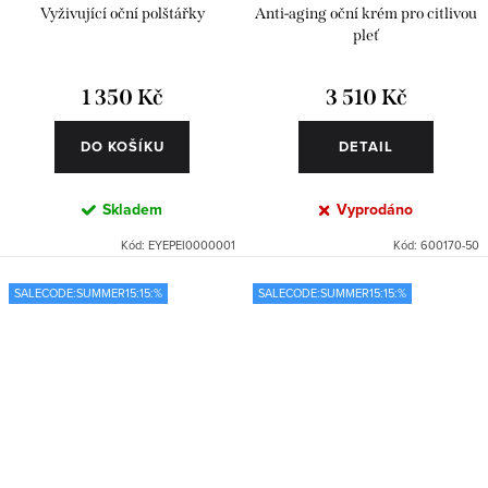
Vyživující oční polštářky
Anti-aging oční krém pro citlivou
pleť
1 350 Kč
3 510 Kč
DO KOŠÍKU
DETAIL
Skladem
Vyprodáno
Kód:
EYEPEI0000001
Kód:
600170-50
SALECODE:SUMMER15:15:%
SALECODE:SUMMER15:15:%