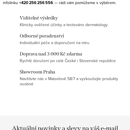
infolinku
+420 256 256 556
— rádi vám pomůžeme s výběrem.
c
í
Viditelné výsledky
p
Klinicky ověřené účinky a testováno dermatology
r
v
Odborné poradenství
k
Individuální péče a doporučení na míru
y
Doprava nad 3 000 Kč zdarma
v
Rychlé doručení po celé České i Slovenské republice
ý
p
Showroom Praha
Navštivte nás v Maiselově 58/7 a vyzkoušejte produkty
i
osobně
s
u
Aktuální novinky a slevy na váš e-mail