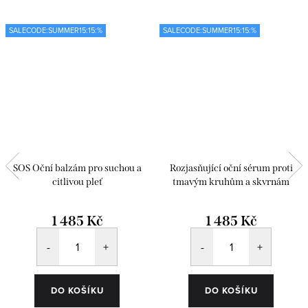
SALECODE:SUMMER15:15:%
SALECODE:SUMMER15:15:%
SOS Oční balzám pro suchou a
Rozjasňující oční sérum proti
citlivou pleť
tmavým kruhům a skvrnám
1 485 Kč
1 485 Kč
DO KOŠÍKU
DO KOŠÍKU