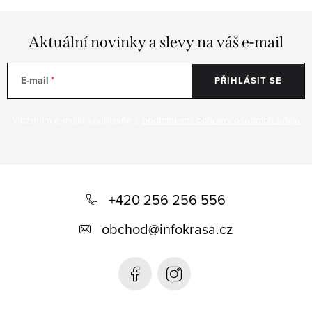
Aktuální novinky a slevy na váš e-mail
E-mail
PŘIHLÁSIT SE
Vložením e-mailu souhlasíte s
podmínkami ochrany osobních údajů
Z
á
+420 256 256 556
p
obchod
@
infokrasa.cz
a
t
í