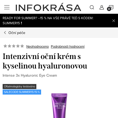
Přejít
N
na
obsah
READY FOR SUMMER? –15 % NA VŠE PRÁVĚ TEĎ S KÓDEM:
K
SUMMER15 ❗
Oční péče
Neohodnoceno
Podrobnosti hodnocení
Intenzivní oční krém s
kyselinou hyaluronovou
Intense 3x Hyaluronic Eye Cream
Oftalmologicky testováno
SALECODE:SUMMER15:15:%