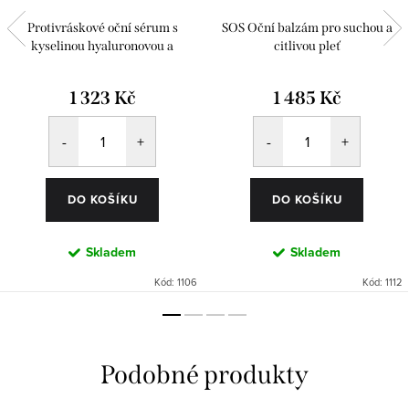
Protivráskové oční sérum s
SOS Oční balzám pro suchou a
kyselinou hyaluronovou a
citlivou pleť
Matrixylem
1 323 Kč
1 485 Kč
DO KOŠÍKU
DO KOŠÍKU
Skladem
Skladem
Kód:
1106
Kód:
1112