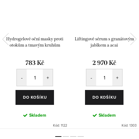
Hydrogelové oční masky proti
Liftingové sérum s granátovým
otokům a tmavým kruhům
jablkem a acai
783 Kč
2 970 Kč
DO KOŠÍKU
DO KOŠÍKU
Skladem
Skladem
Kód:
1122
Kód:
1303