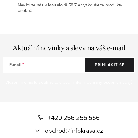
Navštivte nás v Maiselově 58/7 a vyzkoušejte produkty
osobně
Aktuální novinky a slevy na váš e-mail
E-mail
PŘIHLÁSIT SE
Vložením e-mailu souhlasíte s
podmínkami ochrany osobních údajů
Z
á
+420 256 256 556
p
obchod
@
infokrasa.cz
a