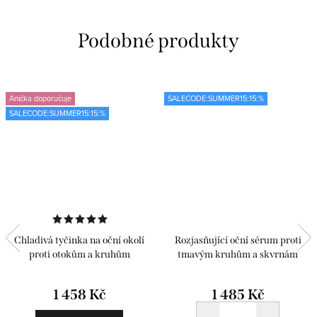
Anička doporučuje
SALECODE:SUMMER15:15:%
SALECODE:SUMMER15:15:%
Chladivá tyčinka na oční okolí
Rozjasňující oční sérum proti
proti otokům a kruhům
tmavým kruhům a skvrnám
1 458 Kč
1 485 Kč