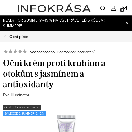
Přejít
N
na
obsah
READY FOR SUMMER? –15 % NA VŠE PRÁVĚ TEĎ S KÓDEM:
K
SUMMER15 ❗
Oční péče
Neohodnoceno
Podrobnosti hodnocení
Oční krém proti kruhům a
otokům s jasmínem a
antioxidanty
Eye Illuminator
Oftalmologicky testováno
SALECODE:SUMMER15:15:%