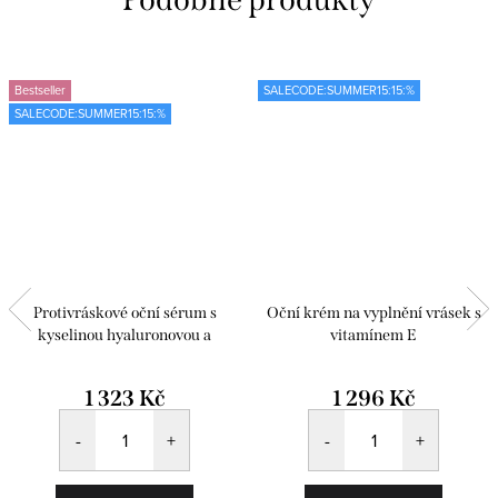
Bestseller
SALECODE:SUMMER15:15:%
SALECODE:SUMMER15:15:%
Protivráskové oční sérum s
Oční krém na vyplnění vrásek s
kyselinou hyaluronovou a
vitamínem E
Matrixylem
1 323 Kč
1 296 Kč