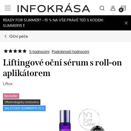
Přejít
N
na
obsah
READY FOR SUMMER? –15 % NA VŠE PRÁVĚ TEĎ S KÓDEM:
K
SUMMER15 ❗
Oční péče
5 hodnocení
Podrobnosti hodnocení
Liftingové oční sérum s roll-on
aplikátorem
Liftox
Bestseller
Oftalmologicky testováno
SALECODE:SUMMER15:15:%