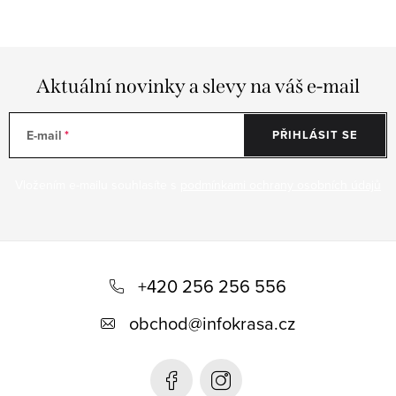
Aktuální novinky a slevy na váš e-mail
E-mail
PŘIHLÁSIT SE
Vložením e-mailu souhlasíte s
podmínkami ochrany osobních údajů
Z
á
+420 256 256 556
p
obchod
@
infokrasa.cz
a
t