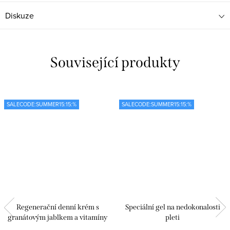
Diskuze
Související produkty
SALECODE:SUMMER15:15:%
SALECODE:SUMMER15:15:%
Regenerační denní krém s
Speciální gel na nedokonalosti
granátovým jablkem a vitamíny
pleti