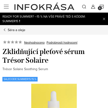
Přejít
N
na
obsah
READY FOR SUMMER? –15 % NA VŠE PRÁVĚ TEĎ S KÓDEM:
K
SUMMER15 ❗
Séra a oleje
Neohodnoceno
Podrobnosti hodnocení
Zklidňující pleťové sérum
Trésor Solaire
Trésor Solaire Soothing Serum
SALECODE:SUMMER15:15:%