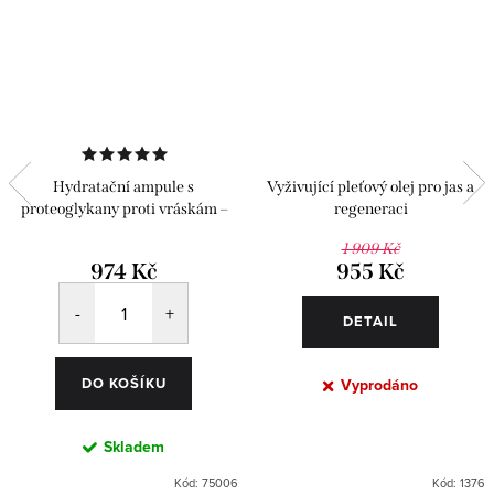
Hydratační ampule s
Vyživující pleťový olej pro jas a
proteoglykany proti vráskám –
regeneraci
Classics 6 ks
1 909 Kč
974 Kč
955 Kč
DETAIL
DO KOŠÍKU
Vyprodáno
Skladem
Kód:
75006
Kód:
1376