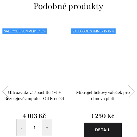
SALECODE:SUMMER15:15:%
SALECODE:SUMMER15:15:%
Ultrazvuková špachtle 4v1 +
Mikrojehličkový váleček pro
Bezolejové ampule – Oil Free 24
obnovu pleti
ks
4 013 Kč
1 250 Kč
DETAIL