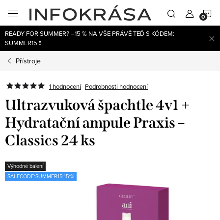
Přejít
N
na
obsah
READY FOR SUMMER? –15 % NA VŠE PRÁVĚ TEĎ S KÓDEM:
K
SUMMER15 ❗
Přístroje
1 hodnocení
Podrobnosti hodnocení
Ultrazvuková špachtle 4v1 +
Hydratační ampule Praxis –
Classics 24 ks
Výhodné balení
SALECODE:SUMMER15:15:%