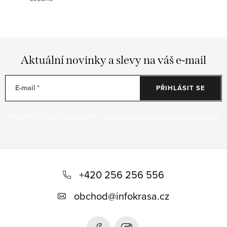
Aktuální novinky a slevy na váš e-mail
E-mail
PŘIHLÁSIT SE
Vložením e-mailu souhlasíte s
podmínkami ochrany osobních údajů
Z
á
+420 256 256 556
p
obchod
@
infokrasa.cz
a
t