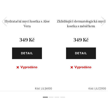
Hydratační mycí kostka s Aloe
Zklidňující dermatologická mycí
Vera
kostka s měsíčkem
349 Kč
349 Kč
DETAIL
DETAIL
Vyprodáno
Vyprodáno
Kód:
LILSA100
Kód:
LILCO100