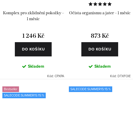
Komplex pro zklidnění pokožky –
Očista organismu a jater – 1 měsíc
1 měsíc
1 246 Kč
873 Kč
DO KOŠÍKU
DO KOŠÍKU
Skladem
Skladem
Kód:
CPXPA
Kód:
DTXFOIE
Bestseller
SALECODE:SUMMER15:15:%
SALECODE:SUMMER15:15:%