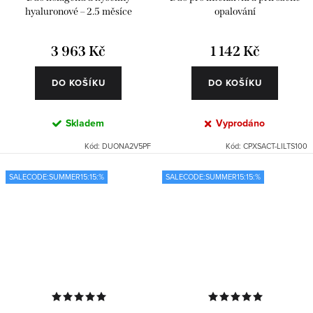
hyaluronové – 2.5 měsíce
opalování
3 963 Kč
1 142 Kč
DO KOŠÍKU
DO KOŠÍKU
Skladem
Vyprodáno
Kód:
DUONA2V5PF
Kód:
CPXSACT-LILTS100
SALECODE:SUMMER15:15:%
SALECODE:SUMMER15:15:%