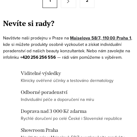
1
2
d
t
a
r
c
á
Nevíte si rady?
í
n
p
k
Navštivte naši prodejnu v Praze na
Maiselova 58/7, 110 00 Praha 1
,
r
kde si můžete produkty osobně vyzkoušet a získat individuální
o
v
poradenství od našich beauty konzultantek. Nebo nám zavolejte na
v
infolinku
+420 256 256 556
— rádi vám pomůžeme s výběrem.
k
á
y
n
Viditelné výsledky
v
í
Klinicky ověřené účinky a testováno dermatology
ý
p
Odborné poradenství
i
Individuální péče a doporučení na míru
s
Doprava nad 3 000 Kč zdarma
u
Rychlé doručení po celé České i Slovenské republice
Showroom Praha