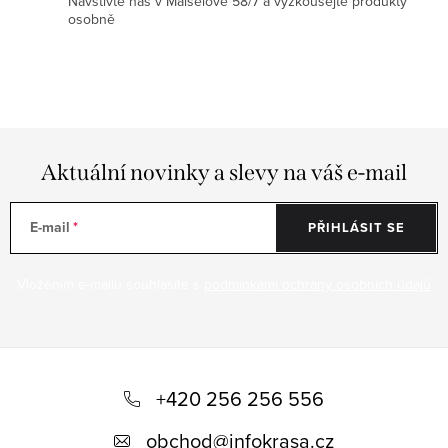
Navštivte nás v Maiselově 58/7 a vyzkoušejte produkty
osobně
Aktuální novinky a slevy na váš e-mail
E-mail
PŘIHLÁSIT SE
Vložením e-mailu souhlasíte s
podmínkami ochrany osobních údajů
Z
á
+420 256 256 556
p
obchod
@
infokrasa.cz