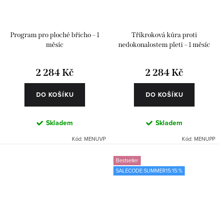
Program pro ploché břicho – 1
Tříkroková kúra proti
měsíc
nedokonalostem pleti – 1 měsíc
2 284 Kč
2 284 Kč
DO KOŠÍKU
DO KOŠÍKU
Skladem
Skladem
Kód:
MENUVP
Kód:
MENUPP
Bestseller
SALECODE:SUMMER15:15:%