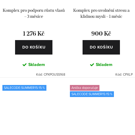
Komplex pro podporu růstu vlasů
Komplex pro uvolnění stresu a
– 3 měsíce
klidnou mysli – 1 měsíc
1 276 Kč
900 Kč
DO KOŠÍKU
DO KOŠÍKU
Skladem
Skladem
Kód:
CPXPOUSS168
Kód:
CPXLP
SALECODE:SUMMER15:15:%
Anička doporučuje
SALECODE:SUMMER15:15:%