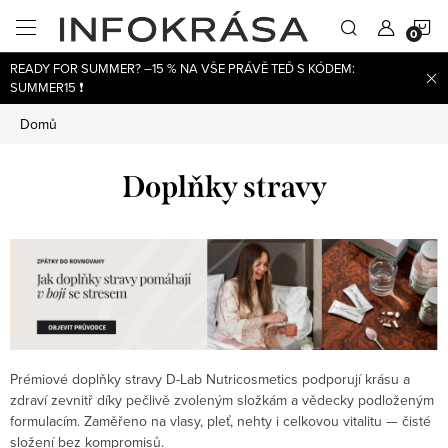
Přejít
N
na
obsah
READY FOR SUMMER? –15 % NA VŠE PRÁVĚ TEĎ S KÓDEM:
K
SUMMER15 ❗
Domů
Doplňky stravy
Prémiové doplňky stravy D-Lab Nutricosmetics podporují krásu a
zdraví zevnitř díky pečlivě zvoleným složkám a vědecky podloženým
formulacím. Zaměřeno na vlasy, pleť, nehty i celkovou vitalitu — čisté
složení bez kompromisů.