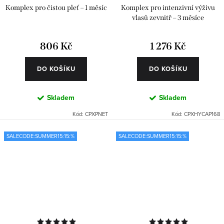
Komplex pro čistou pleť – 1 měsíc
Komplex pro intenzivní výživu
vlasů zevnitř – 3 měsíce
806 Kč
1 276 Kč
DO KOŠÍKU
DO KOŠÍKU
Skladem
Skladem
Kód:
CPXPNET
Kód:
CPXHYCAP168
SALECODE:SUMMER15:15:%
SALECODE:SUMMER15:15:%