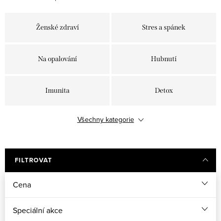
Ženské zdraví
Stres a spánek
Na opalování
Hubnutí
Imunita
Detox
Všechny kategorie
Kolageny
Plet', vlasy a nehty
FILTROVAT
Cena
Speciální akce