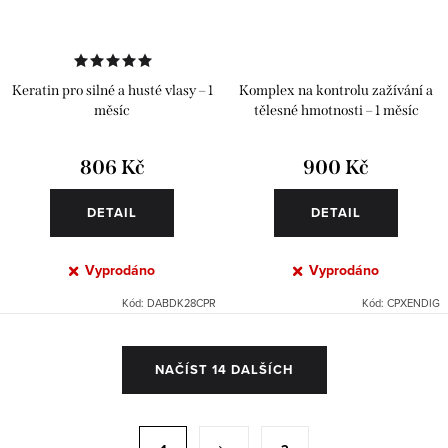
Keratin pro silné a husté vlasy – 1
Komplex na kontrolu zažívání a
měsíc
tělesné hmotnosti – 1 měsíc
806 Kč
900 Kč
DETAIL
DETAIL
Vyprodáno
Vyprodáno
Kód:
DABDK28CPR
Kód:
CPXENDIG
O
NAČÍST 14 DALŠÍCH
v
l
á
S