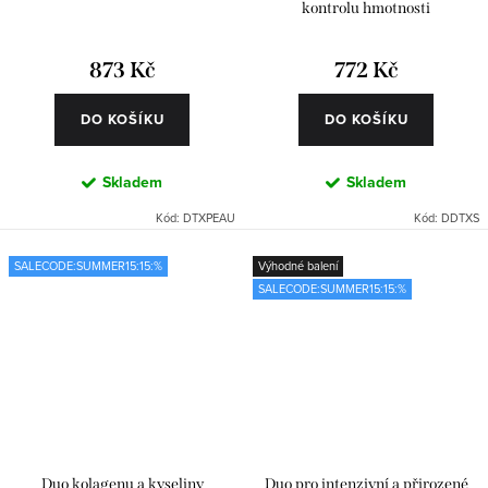
kontrolu hmotnosti
873 Kč
772 Kč
DO KOŠÍKU
DO KOŠÍKU
Skladem
Skladem
Kód:
DTXPEAU
Kód:
DDTXS
SALECODE:SUMMER15:15:%
Výhodné balení
SALECODE:SUMMER15:15:%
Duo kolagenu a kyseliny
Duo pro intenzivní a přirozené