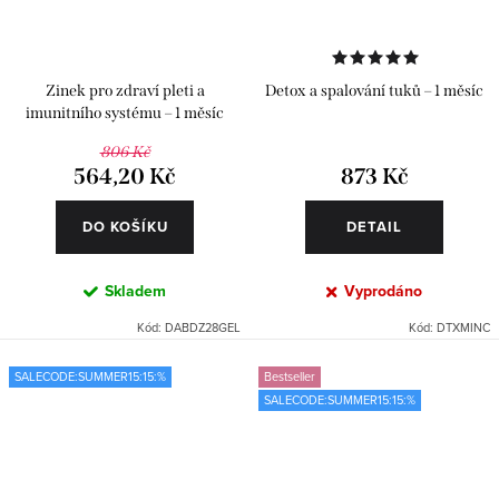
Zinek pro zdraví pleti a
Detox a spalování tuků – 1 měsíc
imunitního systému – 1 měsíc
806 Kč
564,20 Kč
873 Kč
DO KOŠÍKU
DETAIL
Skladem
Vyprodáno
Kód:
DABDZ28GEL
Kód:
DTXMINC
SALECODE:SUMMER15:15:%
Bestseller
SALECODE:SUMMER15:15:%