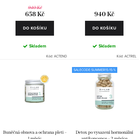
ů
t
940 Kč
658 Kč
940 Kč
ů
DO KOŠÍKU
DO KOŠÍKU
Skladem
Skladem
Kód:
ACTEND
Kód:
ACTREL
SALECODE:SUMMER15:15:%
Buněčná obnova a ochrana pleti –
Detox po vysazení hormonální
1 měsíc
antikoncepce – 2 měsíce