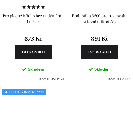
Pro ploché břicho bez nadýmání –
Probiotika 360° pro rovnováhu
1 měsíc
střevní mikroflóry
873 Kč
891 Kč
DO KOŠÍKU
DO KOŠÍKU
Skladem
Skladem
Kód:
DTXVEPLAT
Kód:
DPF25001
SALECODE:SUMMER15:15:%