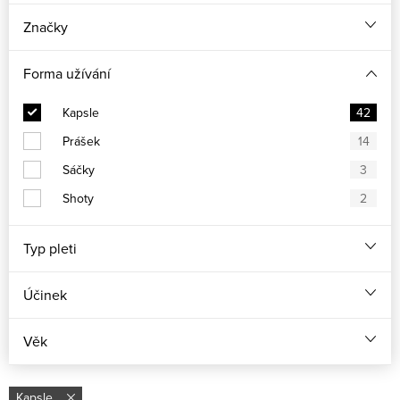
Značky
Forma užívání
Kapsle
42
Prášek
14
Sáčky
3
Shoty
2
Typ pleti
Účinek
Věk
Kapsle