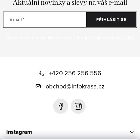
Aktuální novinky a slevy na váš e-mail
E-mail
PŘIHLÁSIT SE
Vložením e-mailu souhlasíte s
podmínkami ochrany osobních údajů
Z
á
+420 256 256 556
p
obchod
@
infokrasa.cz
a
t
í
Instagram