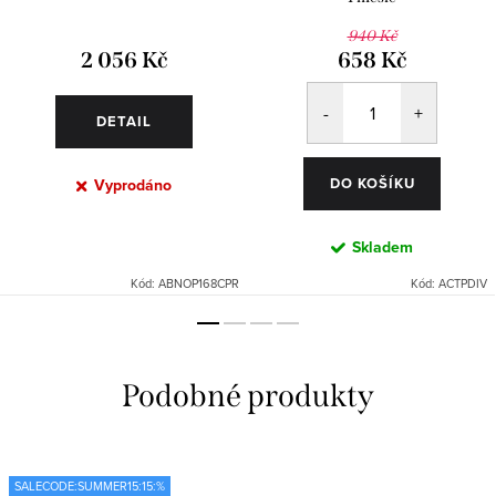
940 Kč
2 056 Kč
658 Kč
DETAIL
DO KOŠÍKU
Vyprodáno
Skladem
Kód:
ABNOP168CPR
Kód:
ACTPDIV
SALECODE:SUMMER15:15:%