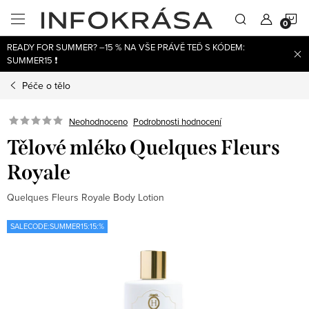
Přejít
N
na
obsah
READY FOR SUMMER? –15 % NA VŠE PRÁVĚ TEĎ S KÓDEM:
K
SUMMER15 ❗
Péče o tělo
Neohodnoceno
Podrobnosti hodnocení
Tělové mléko Quelques Fleurs
Royale
Quelques Fleurs Royale Body Lotion
SALECODE:SUMMER15:15:%