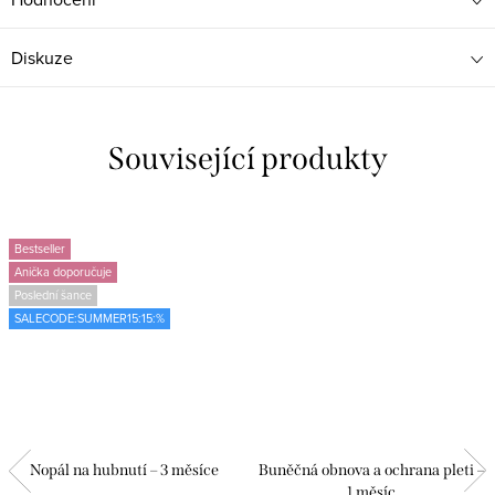
Diskuze
Související produkty
Bestseller
Anička doporučuje
Poslední šance
SALECODE:SUMMER15:15:%
Nopál na hubnutí – 3 měsíce
Buněčná obnova a ochrana pleti –
1 měsíc