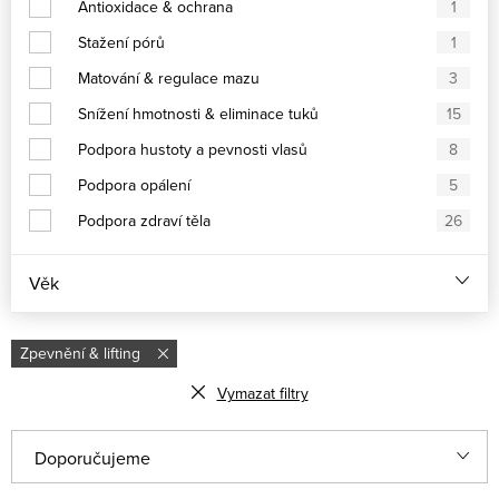
Antioxidace & ochrana
1
Stažení pórů
1
Matování & regulace mazu
3
Snížení hmotnosti & eliminace tuků
15
Podpora hustoty a pevnosti vlasů
8
Podpora opálení
5
Podpora zdraví těla
26
Věk
Zpevnění & lifting
Vymazat filtry
V
Ř
Doporučujeme
ý
a