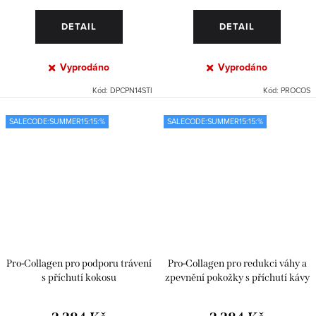
DETAIL
DETAIL
Vyprodáno
Vyprodáno
Kód:
DPCPN14STI
Kód:
PROCOS
SALECODE:SUMMER15:15:%
SALECODE:SUMMER15:15:%
Pro-Collagen pro podporu trávení
Pro-Collagen pro redukci váhy a
s příchutí kokosu
zpevnění pokožky s příchutí kávy