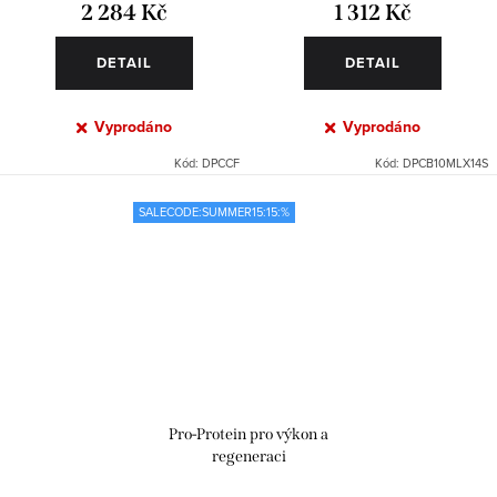
2 284 Kč
1 312 Kč
DETAIL
DETAIL
Vyprodáno
Vyprodáno
Kód:
DPCCF
Kód:
DPCB10MLX14S
SALECODE:SUMMER15:15:%
Pro-Protein pro výkon a
regeneraci