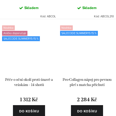
Skladem
Skladem
Kód:
ABCOL
Kód:
ABCOL210
Novinka
Novinka
Anička doporučuje
SALECODE:SUMMER15:15:%
SALECODE:SUMMER15:15:%
Péče o oční okolí proti únavě a
Pro-Collagen nápoj pro pevnou
vráskám – 14 shotů
pleť s matcha příchutí
1 312 Kč
2 284 Kč
DO KOŠÍKU
DO KOŠÍKU