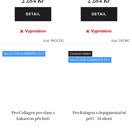
2 284 Kč
2 284 Kč
DETAIL
DETAIL
Vyprodáno
Vyprodáno
Kód:
PROCOD
Kód:
DPCMC
SALECODE:SUMMER15:15:%
Cestovní balení
SALECODE:SUMMER15:15:%
Pro-Collagen pro vlasy s
Pro-Kolagen s depigmentační
kakaovou příchutí
péčí – 14 shotů