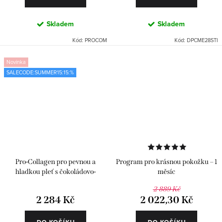
Skladem
Skladem
Kód:
PROCOM
Kód:
DPCME28STI
Novinka
SALECODE:SUMMER15:15:%
Pro-Collagen pro pevnou a
Program pro krásnou pokožku – 1
hladkou pleť s čokoládovo-
měsíc
oříškovou příchutí
2 889 Kč
2 284 Kč
2 022,30 Kč