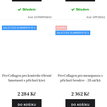
Skladem
Skladem
Kód:
DCPXRP14SHO
Kód:
DPF25002
SALECODE:SUMMER15:15:%
Novinka
SALECODE:SUMMER15:15:%
Pro-Collagen pro kontrolu tělesné
Pro-Collagen pro menopauzu s
hmotnosti s příchutí kiwi
příchutí broskve – 28 sáčků
2 284 Kč
2 362 Kč
DO KOŠÍKU
DO KOŠÍKU