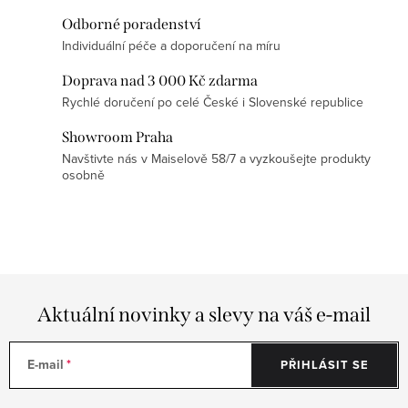
v
Odborné poradenství
k
Individuální péče a doporučení na míru
y
Doprava nad 3 000 Kč zdarma
v
Rychlé doručení po celé České i Slovenské republice
ý
p
Showroom Praha
Navštivte nás v Maiselově 58/7 a vyzkoušejte produkty
i
osobně
s
u
Aktuální novinky a slevy na váš e-mail
E-mail
PŘIHLÁSIT SE