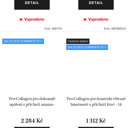
DETAIL
DETAIL
Vyprodáno
Vyprodáno
Kód:
ABHYA
Kód:
ABOMEG3
SALECODE:SUMMER15:15:%
Cestovní balení
SALECODE:SUMMER15:15:%
Pro-Collagen pro dokonalé
Pro-Collagen pro kontrolu tělesné
opálení s příchutí ananas–
hmotnosti s příchutí kiwi – 14
maracuja
sáčků
2 284 Kč
1 312 Kč