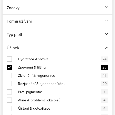
Značky
Forma užívání
Typ pleti
Účinek
Hydratace & výživa
24
Zpevnění & lifting
23
Zklidnění & regenerace
11
Rozjasnění & sjednocení tónu
20
Proti pigmentaci
1
Akné & problematická pleť
4
Čištění & detoxikace
4