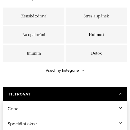
Ženské zdraví
Stres a spánek
Na opalování
Hubnutí
Imunita
Detox
Všechny kategorie
Kolageny
Plet', vlasy a nehty
FILTROVAT
Cena
Speciální akce