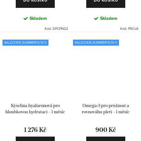
DO KOŠÍKU
DO KOŠÍKU
Skladem
Skladem
Kód:
DPCPNG2
Kód:
PROJA
SALECODE:SUMMER15:15:%
SALECODE:SUMMER15:15:%
Kyselina hyaluronová pro
Omega-3 pro pružnost a
hloubkovou hydrataci – 1 měsíc
rovnováhu pleti – 1 měsíc
1 276 Kč
900 Kč