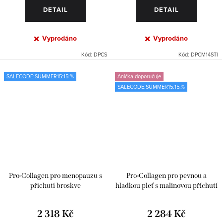
DETAIL
DETAIL
Vyprodáno
Vyprodáno
Kód:
DPCS
Kód:
DPCM14STI
SALECODE:SUMMER15:15:%
Anička doporučuje
SALECODE:SUMMER15:15:%
Pro-Collagen pro menopauzu s
Pro-Collagen pro pevnou a
příchutí broskve
hladkou pleť s malinovou příchutí
2 318 Kč
2 284 Kč