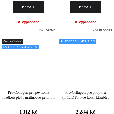
DETAIL
DETAIL
Vyprodáno
Vyprodáno
Kód:
DPCME
Kód:
PROCOPN
Cestovní balení
SALECODE:SUMMER15:15:%
SALECODE:SUMMER15:15:%
Pro-Collagen pro pevnou a
Pro-Collagen pro podporu
hladkou pleť s malinovou příchutí
správné funkce kostí, kloubů a
– 14 sáčků
svalů s černým rybízem
1 312 Kč
2 284 Kč