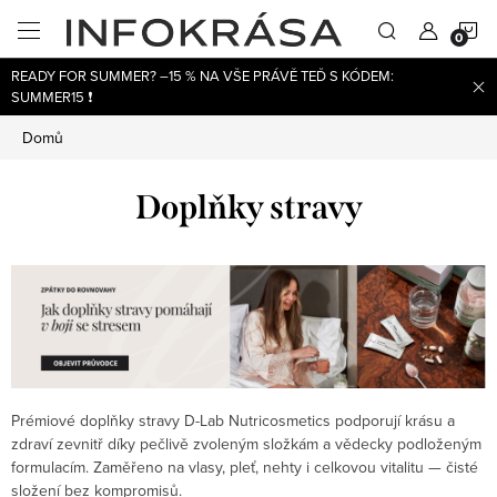
Přejít
N
na
obsah
READY FOR SUMMER? –15 % NA VŠE PRÁVĚ TEĎ S KÓDEM:
K
SUMMER15 ❗
Domů
Doplňky stravy
Prémiové doplňky stravy D-Lab Nutricosmetics podporují krásu a
zdraví zevnitř díky pečlivě zvoleným složkám a vědecky podloženým
formulacím. Zaměřeno na vlasy, pleť, nehty i celkovou vitalitu — čisté
složení bez kompromisů.