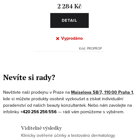
2 284 Kč
DETAIL
Vyprodáno
Kód:
PROPROP
O
v
Nevíte si rady?
l
á
Navštivte naši prodejnu v Praze na
Maiselova 58/7, 110 00 Praha 1
,
d
kde si můžete produkty osobně vyzkoušet a získat individuální
a
poradenství od našich beauty konzultantek. Nebo nám zavolejte na
infolinku
+420 256 256 556
— rádi vám pomůžeme s výběrem.
c
í
Viditelné výsledky
p
Klinicky ověřené účinky a testováno dermatology
r