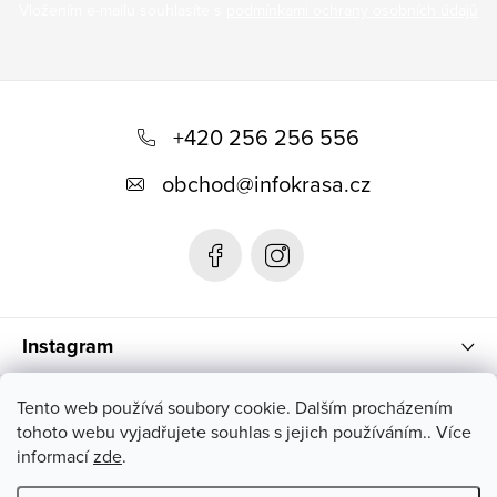
Vložením e-mailu souhlasíte s
podmínkami ochrany osobních údajů
Z
á
+420 256 256 556
p
obchod
@
infokrasa.cz
a
t
í
Instagram
Informace pro vás
Tento web používá soubory cookie. Dalším procházením
tohoto webu vyjadřujete souhlas s jejich používáním.. Více
informací
zde
.