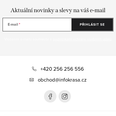
Aktuální novinky a slevy na váš e-mail
E-mail
PŘIHLÁSIT SE
Vložením e-mailu souhlasíte s
podmínkami ochrany osobních údajů
Z
á
+420 256 256 556
p
obchod
@
infokrasa.cz
a
t
í