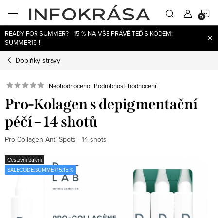
Přejít
N
na
obsah
READY FOR SUMMER? –15 % NA VŠE PRÁVĚ TEĎ S KÓDEM:
K
SUMMER15 ❗
Doplňky stravy
Neohodnoceno
Podrobnosti hodnocení
Pro-Kolagen s depigmentační
péčí – 14 shotů
Pro-Collagen Anti-Spots - 14 shots
Cestovní balení
SALECODE:SUMMER15:15:%