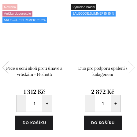
Novinka
Výhodné balení
Anička doporučuje
SALECODE:SUMMER15:15:%
SALECODE:SUMMER15:15:%
Péče o oční okolí proti únavě a
Duo pro podporu opálení s
vráskám – 14 shotů
kolagenem
1 312 Kč
2 872 Kč
DO KOŠÍKU
DO KOŠÍKU