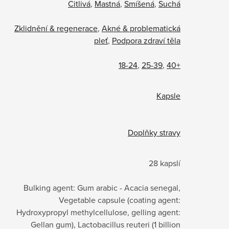
Citlivá
,
Mastná
,
Smíšená
,
Suchá
Zklidnění & regenerace
,
Akné & problematická
pleť
,
Podpora zdraví těla
18-24
,
25-39
,
40+
Kapsle
Doplňky stravy
28 kapslí
Bulking agent: Gum arabic - Acacia senegal,
Vegetable capsule (coating agent:
Hydroxypropyl methylcellulose, gelling agent:
Gellan gum), Lactobacillus reuteri (1 billion