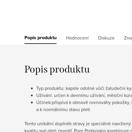
Popis produktu
Hodnocení
Diskuze
Zna
Popis produktu
Typ produktu: kapsle odolné vůči žaludeční ky
Užívání: určen k dennímu užívání, měsíční kúr
Účinek:
přispívá k obnově rovnováhy pokožky, 
a k normálnímu stavu pleti
Tento unikátní doplněk stravy je speciálně navržený p
kvalitu své pleti zevnitř. Pure Probioskin kombinuje p