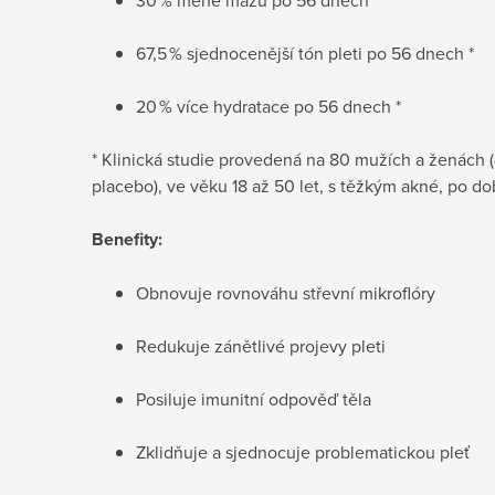
67,5 % sjednocenější tón pleti po 56 dnech
*
20 % více hydratace po 56 dnech
*
* Klinická studie provedená na 80 mužích a ženách (
placebo), ve věku 18 až 50 let, s těžkým akné, po do
Benefity:
Obnovuje rovnováhu střevní mikroflóry
Redukuje zánětlivé projevy pleti
Posiluje imunitní odpověď těla
Zklidňuje a sjednocuje problematickou pleť