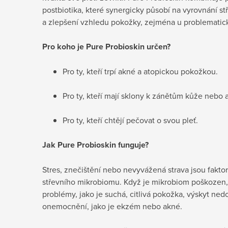
postbiotika, které synergicky působí na vyrovnání st
a zlepšení vzhledu pokožky, zejména u problematické
Pro koho je
Pure Probioskin určen?
Pro ty, kteří trpí akné a atopickou pokožkou.
Pro ty, kteří mají sklony k zánětům kůže nebo 
Pro ty, kteří chtějí pečovat o svou pleť.
Jak Pure Probioskin funguje?
Stres, znečištění nebo nevyvážená strava jsou fakto
střevního mikrobiomu. Když je mikrobiom poškozen
problémy, jako je suchá, citlivá pokožka, výskyt ne
onemocnění, jako je ekzém nebo akné.