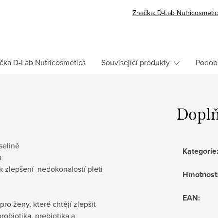
Značka:
D-Lab Nutricosmeti
čka
D-Lab Nutricosmetics
Související produkty
Podob
Doplň
selině
Kategorie
a
k zlepšení nedokonalostí pleti
Hmotnost
EAN
:
ro ženy, které chtějí zlepšit
robiotika, prebiotika a