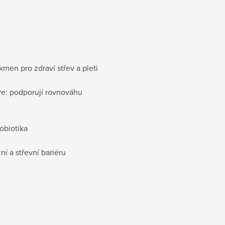
men pro zdraví střev a pleti
ve: podporují rovnováhu
robiotika
ní a střevní bariéru