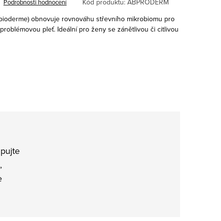
Kód produktu:
ABPRODERM
Podrobnosti hodnocení
bioderme) obnovuje rovnováhu střevního mikrobiomu pro
oblémovou pleť. Ideální pro ženy se zánětlivou či citlivou
pujte
,
e