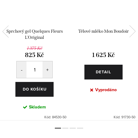
Sprchový gel Quelques Fleurs
Tělové mléko Mon Boudoir
L'Original
1 375 Kč
825 Kč
1 625 Kč
DETAIL
DO KOŠÍKU
Vyprodáno
Skladem
Kód:
84530-50
Kód:
91730-50