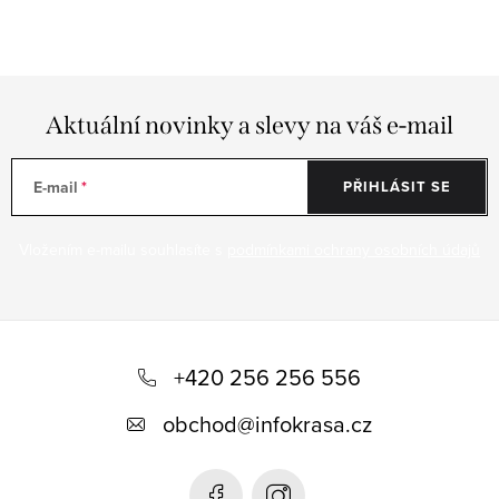
Aktuální novinky a slevy na váš e-mail
E-mail
PŘIHLÁSIT SE
Vložením e-mailu souhlasíte s
podmínkami ochrany osobních údajů
Z
á
+420 256 256 556
p
obchod
@
infokrasa.cz
a
t