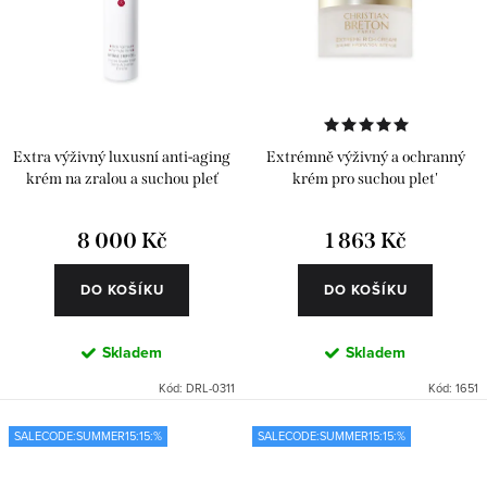
Extra výživný luxusní anti-aging
Extrémně výživný a ochranný
krém na zralou a suchou pleť
krém pro suchou plet'
8 000 Kč
1 863 Kč
DO KOŠÍKU
DO KOŠÍKU
Skladem
Skladem
Kód:
DRL-0311
Kód:
1651
SALECODE:SUMMER15:15:%
SALECODE:SUMMER15:15:%