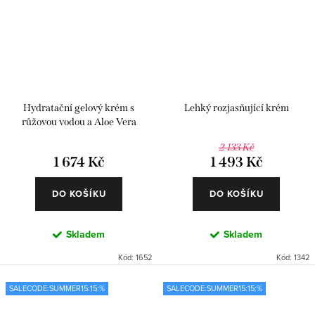
Hydratační gelový krém s
Lehký rozjasňující krém
růžovou vodou a Aloe Vera
2 133 Kč
1 674 Kč
1 493 Kč
DO KOŠÍKU
DO KOŠÍKU
Skladem
Skladem
Kód:
1652
Kód:
1342
SALECODE:SUMMER15:15:%
SALECODE:SUMMER15:15:%