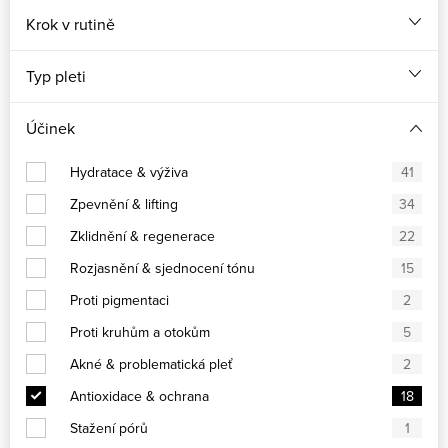
Krok v rutině
Typ pleti
Účinek
Hydratace & výživa
41
Zpevnění & lifting
34
Zklidnění & regenerace
22
Rozjasnění & sjednocení tónu
15
Proti pigmentaci
2
Proti kruhům a otokům
5
Akné & problematická pleť
2
Antioxidace & ochrana
18
Stažení pórů
1