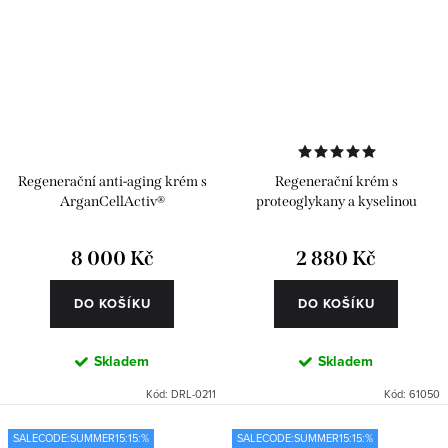
Regenerační anti-aging krém s
Regenerační krém s
ArganCellActiv®
proteoglykany a kyselinou
hyaluronovou
8 000 Kč
2 880 Kč
DO KOŠÍKU
DO KOŠÍKU
Skladem
Skladem
Kód:
DRL-0211
Kód:
61050
SALECODE:SUMMER15:15:%
SALECODE:SUMMER15:15:%