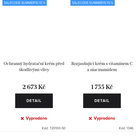
SALECODE:SUMMER15:15:%
SALECODE:SUMMER15:15:%
Ochranný hydratační krém před
Rozjasňující krém s vitamínem C
škodlivými vlivy
a niacinamidem
2 673 Kč
1 755 Kč
DETAIL
DETAIL
Vyprodáno
Vyprodáno
Kód:
720100-50
Kód:
1346