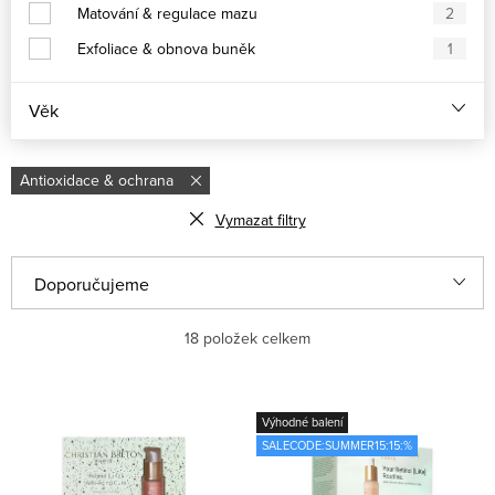
Matování & regulace mazu
2
Exfoliace & obnova buněk
1
Věk
Antioxidace & ochrana
Vymazat filtry
V
Ř
Doporučujeme
ý
a
Nejlevnější
18
položek celkem
p
z
i
e
Nejdražší
s
n
Výhodné balení
Nejprodávanější
SALECODE:SUMMER15:15:%
p
í
r
p