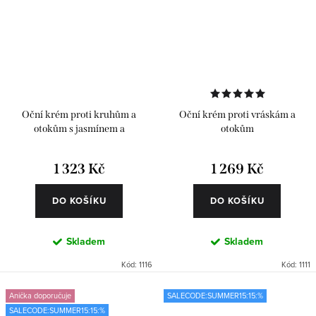
Oční krém proti kruhům a
Oční krém proti vráskám a
otokům s jasmínem a
otokům
antioxidanty
1 323 Kč
1 269 Kč
DO KOŠÍKU
DO KOŠÍKU
Skladem
Skladem
Kód:
1116
Kód:
1111
Anička doporučuje
SALECODE:SUMMER15:15:%
SALECODE:SUMMER15:15:%