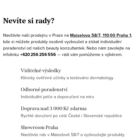
O
v
Nevíte si rady?
l
á
Navštivte naši prodejnu v Praze na
Maiselova 58/7, 110 00 Praha 1
,
d
kde si můžete produkty osobně vyzkoušet a získat individuální
a
poradenství od našich beauty konzultantek. Nebo nám zavolejte na
infolinku
+420 256 256 556
— rádi vám pomůžeme s výběrem.
c
í
Viditelné výsledky
p
Klinicky ověřené účinky a testováno dermatology
r
v
Odborné poradenství
k
Individuální péče a doporučení na míru
y
Doprava nad 3 000 Kč zdarma
v
Rychlé doručení po celé České i Slovenské republice
ý
p
Showroom Praha
Navštivte nás v Maiselově 58/7 a vyzkoušejte produkty
i