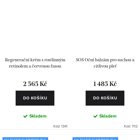
Regenerační krém s rostlinným
SOS Oční balzám pro suchou a
retinolem a červenou řasou
citlivou pleť
2 565 Kč
1 485 Kč
DO KOŠÍKU
DO KOŠÍKU
Skladem
Skladem
Kód:
1341
Kód:
1112
SALECODE:SUMMER15:15:%
SALECODE:SUMMER15:15:%