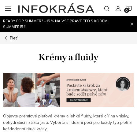
Přejít
N
na
obsah
READY FOR SUMMER? –15 % NA VŠE PRÁVĚ TEĎ S KÓDEM:
K
SUMMER15 ❗
Plet'
Krémy a fluidy
Objevte prémiové pleťové krémy a lehké fluidy, které cílí na vrásky,
dehydrataci i ztrátu jasu. Vyberte si ideální péči pro každý typ pleti a
každodenní rituál krásy.