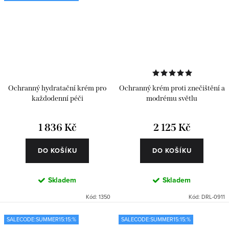
Ochranný hydratační krém pro
Ochranný krém proti znečištění a
každodenní péči
modrému světlu
1 836 Kč
2 125 Kč
DO KOŠÍKU
DO KOŠÍKU
Skladem
Skladem
Kód:
1350
Kód:
DRL-0911
SALECODE:SUMMER15:15:%
SALECODE:SUMMER15:15:%