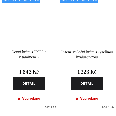
Denní krém s SPF30 a
Intenzivní oční krém s kyselinou
vitamínem D
hyaluronovou
1 842 Kč
1 323 Kč
DETAIL
DETAIL
Vyprodáno
Vyprodáno
Kód:
IDD
Kód:
1126