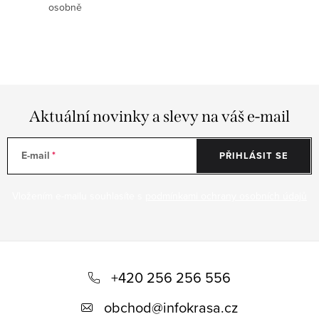
osobně
s
u
Aktuální novinky a slevy na váš e-mail
E-mail
PŘIHLÁSIT SE
Vložením e-mailu souhlasíte s
podmínkami ochrany osobních údajů
Z
á
+420 256 256 556
p
obchod
@
infokrasa.cz