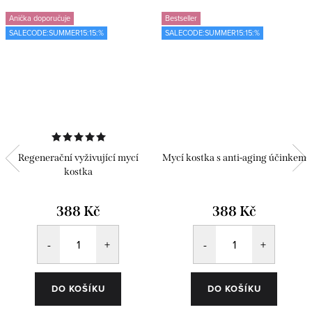
Anička doporučuje
Bestseller
SALECODE:SUMMER15:15:%
SALECODE:SUMMER15:15:%
Regenerační vyživující mycí
Mycí kostka s anti-aging účinkem
kostka
388 Kč
388 Kč
DO KOŠÍKU
DO KOŠÍKU