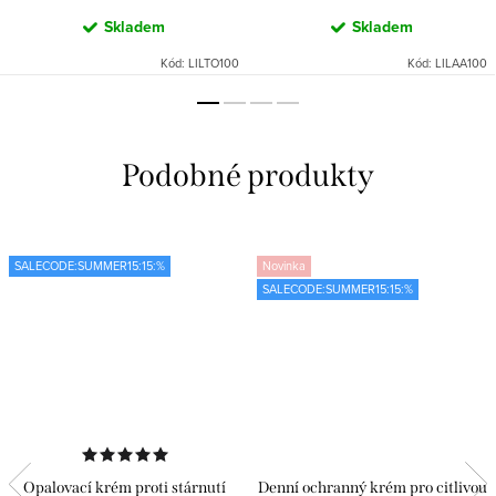
Skladem
Skladem
Kód:
LILTO100
Kód:
LILAA100
SALECODE:SUMMER15:15:%
Novinka
SALECODE:SUMMER15:15:%
Opalovací krém proti stárnutí
Denní ochranný krém pro citlivou