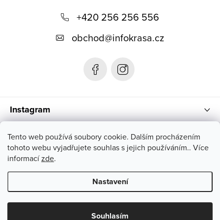
á
+420 256 256 556
p
obchod
@
infokrasa.cz
a
t
í
Instagram
Informace pro vás
Tento web používá soubory cookie. Dalším procházením
tohoto webu vyjadřujete souhlas s jejich používáním.. Více
informací
zde
.
Nastavení
Copyright 2026
INFOKRÁSA
. Všechna práva vyhrazena.
Souhlasím