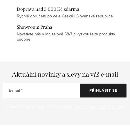
Doprava nad 3 000 Kč zdarma
Rychlé doručení po celé České i Slovenské republice
Showroom Praha
Navštivte nás v Maiselově 58/7 a vyzkoušejte produkty
osobně
Aktuální novinky a slevy na váš e-mail
E-mail
PŘIHLÁSIT SE
Vložením e-mailu souhlasíte s
podmínkami ochrany osobních údajů
Z