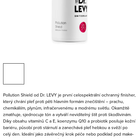
Pollution Shield od Dr. LEVY je první celospektrální ochranný finisher,
který chrání pleť proti pěti hlavním formám znečištění – prachu,
chemikáliím, plynům, infračervenému a modrému světlu. Okamžitě
zmatňuje, sjednocuje tón a vytváří neviditelný štít proti škodlivinám.
Díky obsahu vitamínů C a E, koenzymu Q10 a probiotik posiluje kožní
bariéru, působí proti stárnutí a zanechává pleť hebkou a svěží po
celý den. Ideální jako závěrečný krok péče nebo podklad pod make-