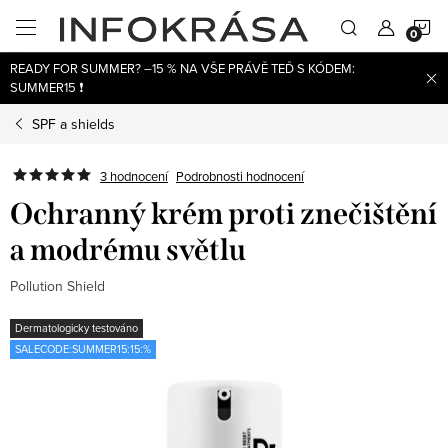
Přejít
N
na
obsah
READY FOR SUMMER? –15 % NA VŠE PRÁVĚ TEĎ S KÓDEM:
K
SUMMER15 ❗
SPF a shields
3 hodnocení
Podrobnosti hodnocení
Ochranný krém proti znečištění
a modrému světlu
Pollution Shield
Dermatologicky testováno
SALECODE:SUMMER15:15:%