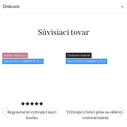
Diskusia
Súvisiaci tovar
Anička odporúča
Cestovné balenie
SALECODE:SUMMER15:15:%
SALECODE:SUMMER15:15:%
Regenerační vyživující mycí
Výživující čisticí pěna na obličej –
kostka
cestovní balení