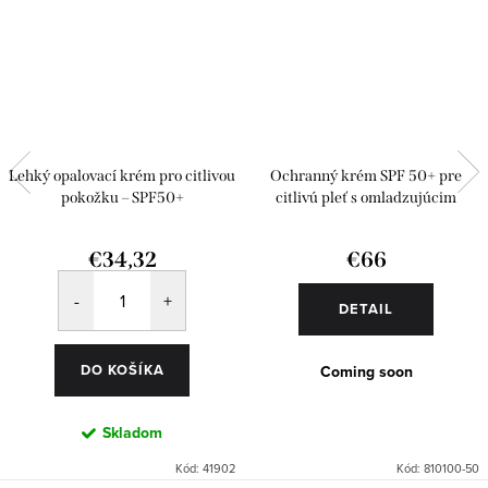
Lehký opalovací krém pro citlivou
Ochranný krém SPF 50+ pre
pokožku – SPF50+
citlivú pleť s omladzujúcim
efektom
€34,32
€66
DETAIL
DO KOŠÍKA
Coming soon
Skladom
Kód:
41902
Kód:
810100-50