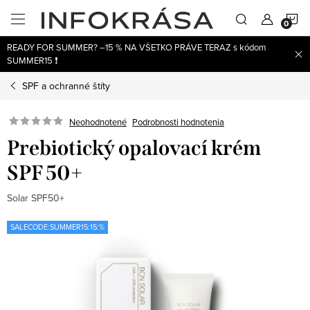
Prejsť
N
na
obsah
READY FOR SUMMER? –15 % NA VŠETKO PRÁVE TERAZ s kódom
K
SUMMER15 ❗
SPF a ochranné štíty
Neohodnotené
Podrobnosti hodnotenia
Prebiotický opalovací krém
SPF 50+
Solar SPF50+
SALECODE:SUMMER15:15:%