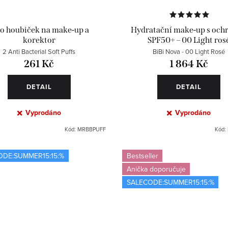
o houbiček na make-up a
Hydratační make-up s och
korektor
SPF50+ – 00 Light ros
2 Anti Bacterial Soft Puffs
BiBi Nova - 00 Light Rosé
261 Kč
1 864 Kč
DETAIL
DETAIL
Vyprodáno
Vyprodáno
Kód:
MRBBPUFF
Kód:
ODE:SUMMER15:15:%
Bestseller
Anička doporučuje
SALECODE:SUMMER15:15:%