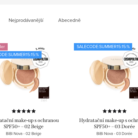
Nejprodávanější
Abecedně
ler
SALECODE:SUMMER15:15:%
ODE:SUMMER15:15:%
atační make-up s ochranou
Hydratační make-up s och
SPF50+ – 02 Beige
SPF50+ – 03 Dorée
BiBi Nova - 02 Beige
BiBi Nova - 03 Dorée