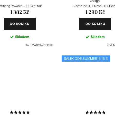
Beige
tifying Powder - 888 Aïtutaki
Recharge BiBi Nova - 02 Bei
1 382 Kč
1 290 Kč
DO KOŠÍKU
DO KOŠÍKU
Skladem
Skladem
Kód:
MATPOWDER888
Kód:
M
SALECODE:SUMMER15:15:%