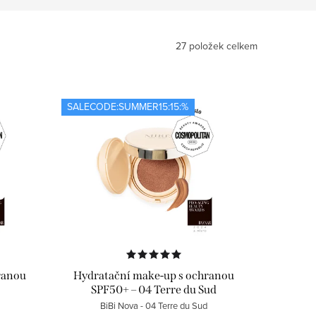
27
položek celkem
SALECODE:SUMMER15:15:%
ranou
Hydratační make-up s ochranou
SPF50+ – 04 Terre du Sud
BiBi Nova - 04 Terre du Sud