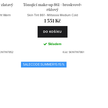
 zlatavý
Tónující make-up 861 – broskvově-
růžový
ght Warm
Skin Tint 861 - Miltassia Medium Cold
1 551 Kč
DO KOŠÍKU
Skladem
KINTINT852
Kód:
SKINTINT861
SALECODE:SUMMER15:15:%