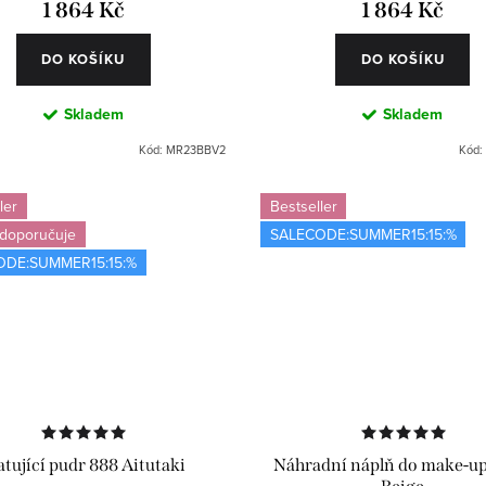
1 864 Kč
1 864 Kč
DO KOŠÍKU
DO KOŠÍKU
Skladem
Skladem
Kód:
MR23BBV2
Kód:
ler
Bestseller
 doporučuje
SALECODE:SUMMER15:15:%
ODE:SUMMER15:15:%
tující pudr 888 Aitutaki
Náhradní náplň do make-up