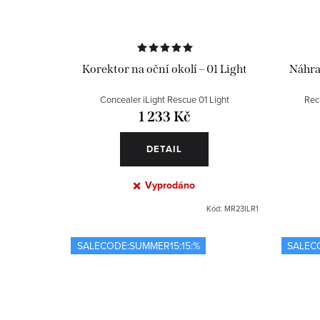
Korektor na oční okolí – 01 Light
Náhra
Concealer iLight Rescue 01 Light
Rec
1 233 Kč
DETAIL
Vyprodáno
Kód:
MR23ILR1
SALECODE:SUMMER15:15:%
SALEC