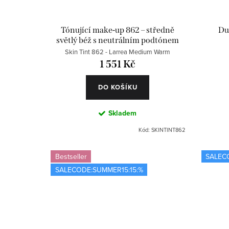
Tónující make-up 862 – středně
Du
světlý béž s neutrálním podtónem
Skin Tint 862 - Larrea Medium Warm
1 551 Kč
DO KOŠÍKU
Skladem
Kód:
SKINTINT862
Bestseller
SALEC
SALECODE:SUMMER15:15:%