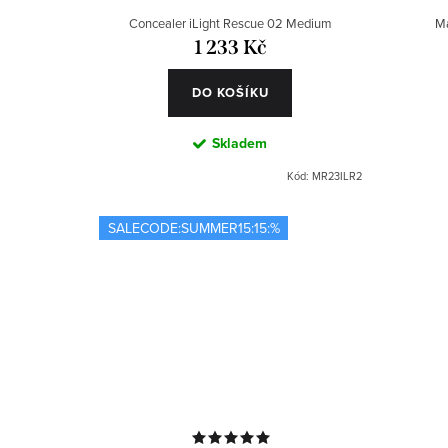
Concealer iLight Rescue 02 Medium
Ma
1 233 Kč
DO KOŠÍKU
Skladem
Kód:
MR23ILR2
SALECODE:SUMMER15:15:%