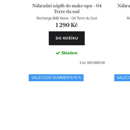
Náhradní náplň do make-upu – 04
Náhra
Terre du sud
Recharge BiBi Nova - 04 Terre du Sud
R
1 290 Kč
DO KOŠÍKU
Skladem
Kód:
MR23BBV4R
SALECODE:SUMMER15:15:%
SALEC