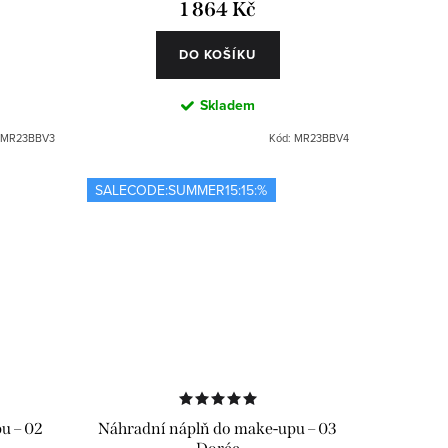
1 864 Kč
DO KOŠÍKU
Skladem
MR23BBV3
Kód:
MR23BBV4
SALECODE:SUMMER15:15:%
u – 02
Náhradní náplň do make-upu – 03