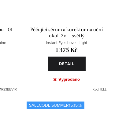
u – 01
Péčující sérum a korektor na oční
okolí 2v1 – světlý
aine
Instant Eyes Love - Light
1 375 Kč
DETAIL
Vyprodáno
MR23BBV1R
Kód:
IELL
SALECODE:SUMMER15:15:%