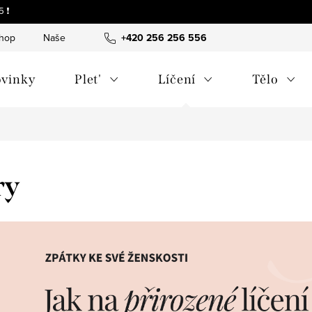
 ❗
shop
Naše tipy a příběhy
+420 256 256 556
O nás
Často kladené otázky
vinky
Plet'
Líčení
Tělo
ry