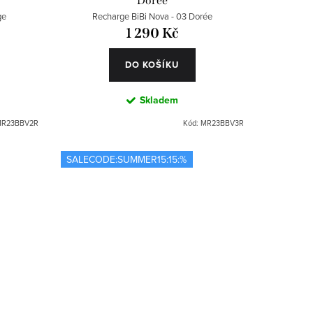
Dorée
ge
Recharge BiBi Nova - 03 Dorée
1 290 Kč
DO KOŠÍKU
Skladem
R23BBV2R
Kód:
MR23BBV3R
SALECODE:SUMMER15:15:%