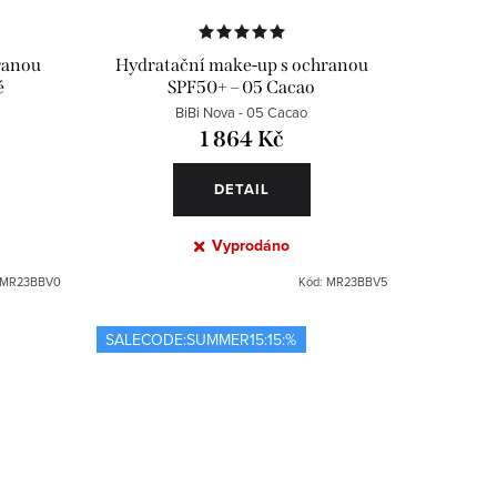
ranou
Hydratační make-up s ochranou
é
SPF50+ – 05 Cacao
BiBi Nova - 05 Cacao
1 864 Kč
DETAIL
Vyprodáno
MR23BBV0
Kód:
MR23BBV5
SALECODE:SUMMER15:15:%