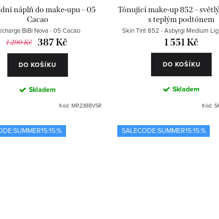
dní náplň do make-upu – 05
Tónující make-up 852 – světlý
Cacao
s teplým podtónem
echarge BiBi Nova - 05 Cacao
Skin Tint 852 - Asbyrgi Medium Li
387 Kč
1 551 Kč
1 290 Kč
DO KOŠÍKU
DO KOŠÍKU
Skladem
Skladem
Kód:
MR23BBV5R
Kód:
S
ODE:SUMMER15:15:%
SALECODE:SUMMER15:15:%