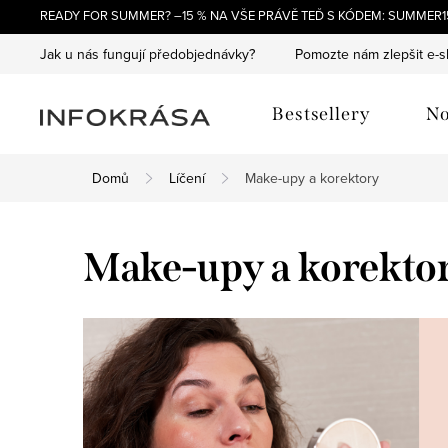
Přejít
READY FOR SUMMER? –15 % NA VŠE PRÁVĚ TEĎ S KÓDEM: SUMMER15
na
Jak u nás fungují předobjednávky?
Pomozte nám zlepšit e-
obsah
Bestsellery
No
Domů
Líčení
Make-upy a korektory
Make-upy a korekto