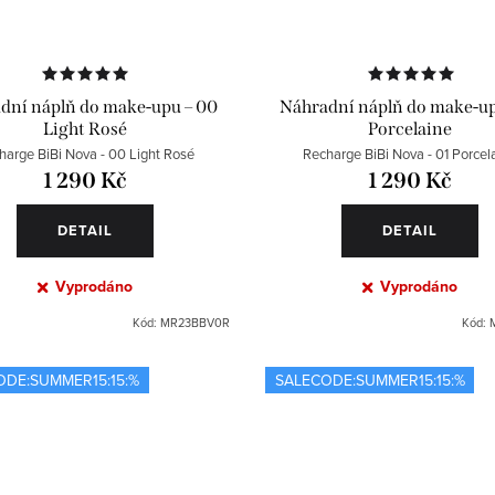
dní náplň do make-upu – 00
Náhradní náplň do make-up
Light Rosé
Porcelaine
harge BiBi Nova - 00 Light Rosé
Recharge BiBi Nova - 01 Porcel
1 290 Kč
1 290 Kč
DETAIL
DETAIL
Vyprodáno
Vyprodáno
Kód:
MR23BBV0R
Kód:
ODE:SUMMER15:15:%
SALECODE:SUMMER15:15:%