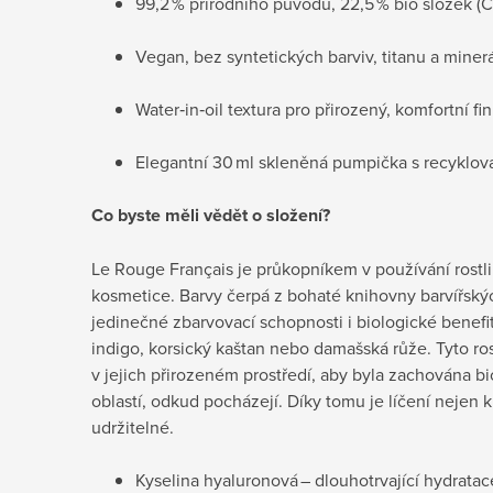
99,2 % přírodního původu, 22,5 % bio složek (
Vegan, bez syntetických barviv, titanu a mine
Water‑in‑oil textura pro přirozený, komfortní fin
Elegantní 30 ml skleněná pumpička s recyklo
Co byste měli vědět o složení?
Le Rouge Français je průkopníkem v používání rostl
kosmetice. Barvy čerpá z bohaté knihovny barvířských
jedinečné zbarvovací schopnosti i biologické benefit
indigo, korsický kaštan nebo damašská růže. Tyto ros
v jejich přirozeném prostředí, aby byla zachována bi
oblastí, odkud pocházejí. Díky tomu je líčení nejen kr
udržitelné.
Kyselina hyaluronová – dlouhotrvající hydrata