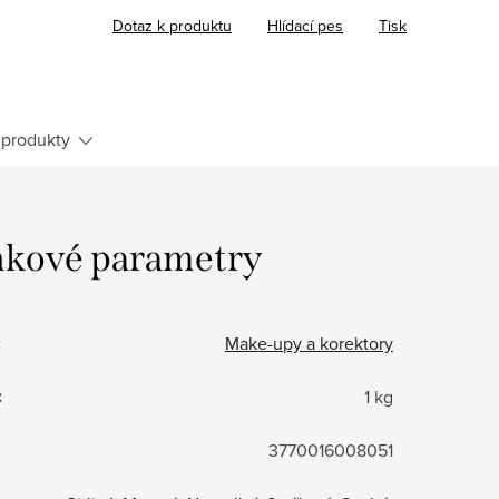
Dotaz k produktu
Hlídací pes
Tisk
produkty
kové parametry
:
Make-upy a korektory
:
1 kg
3770016008051