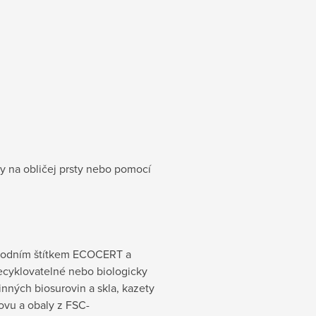
y na obličej prsty nebo pomocí
árodním štítkem ECOCERT a
recyklovatelné nebo biologicky
inných biosurovin a skla, kazety
kovu a obaly z FSC-