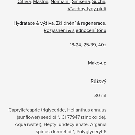
Citlivá
,
Mastná
,
Normální
,
Smíšená
,
Suchá
,
Všechny typy pleti
Hydratace & výživa
,
Zklidnění & regenerace
,
Rozjasnění & sjednocení tónu
18-24
,
25-39
,
40+
Make-up
Růžový
30 ml
Caprylic/capric triglyceride, Helianthus annuus
(sunflower) seed oil*, Ci 77947 (zinc oxide),
Aqua (water), Heptyl undecylenate, Argania
spinosa kernel oil*, Polyglyceryl-6