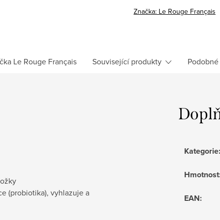
Značka:
Le Rouge Français
čka
Le Rouge Français
Související produkty
Podobné 
Doplň
Kategorie
Hmotnost
kožky
 (probiotika), vyhlazuje a
EAN
: