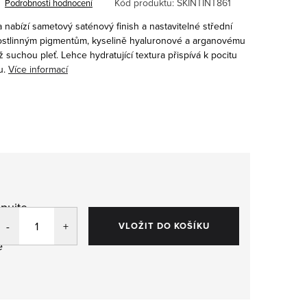
Kód produktu:
SKINTINT861
Podrobnosti hodnocení
 nabízí sametový saténový finish a nastavitelné střední
 rostlinným pigmentům, kyselině hyaluronové a arganovému
až suchou pleť. Lehce hydratující textura přispívá k pocitu
u.
Více informací
pujte
,
VLOŽIT DO KOŠÍKU
e