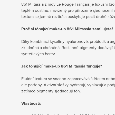
861 Miltassia z řady Le Rouge Français je luxusní bio
teplém odstínu, navržený pro přirozené sjednocení a 
textura se jemně roztírá a poskytuje pocit druhé kůž
Proč si tónující make-up
861 Miltassia zamilujete?
Díky kombinaci kyseliny hyaluronové, probiotik a ar
zklidněná a chráněná. Rostlinné pigmenty dodávají 
syntetických barev.
Jak
tónující make-up
861 Miltassia funguje?
Fluidní textura se snadno zapracovává štětcem nebo 
dle potřeby. Aktivní složky hydratují, vyhlazují a po
zatímco pigmenty sjednocují tón.
Vlastnosti: