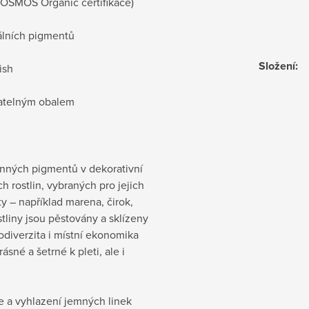
COSMOS Organic certifikace)
rálních pigmentů
Složení
:
ish
vatelným obalem
inných pigmentů v dekorativní
 rostlin, vybraných pro jejich
y – například marena, čirok,
tliny jsou pěstovány a sklízeny
odiverzita i místní ekonomika
ásné a šetrné k pleti, ale i
ce a vyhlazení jemných linek