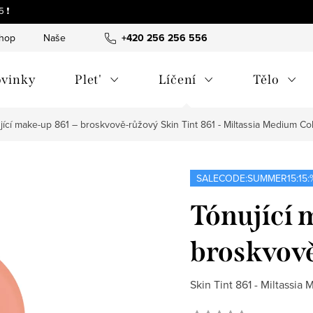
 ❗
shop
Naše tipy a příběhy
+420 256 256 556
O nás
Často kladené otázky
vinky
Plet'
Líčení
Tělo
jící make-up 861 – broskvově-růžový
Skin Tint 861 - Miltassia Medium Co
SALECODE:SUMMER15:15:
Tónující 
broskvov
Skin Tint 861 - Miltassia