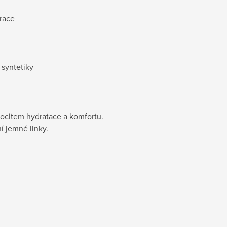
erace
 syntetiky
pocitem hydratace a komfortu.
ní jemné linky.