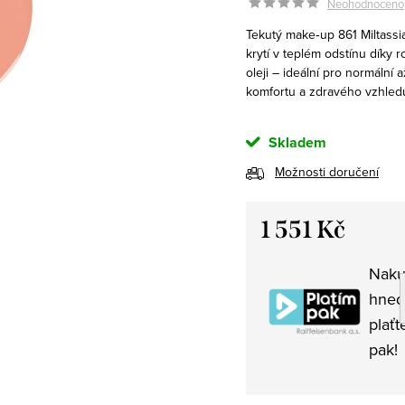
Neohodnoceno
Tekutý make‑up 861 Miltassia
krytí v teplém odstínu díky
oleji – ideální pro normální 
komfortu a zdravého vzhled
Skladem
Možnosti doručení
1 551 Kč
Měrná
Naku
cena:
hned
plaťt
pak!