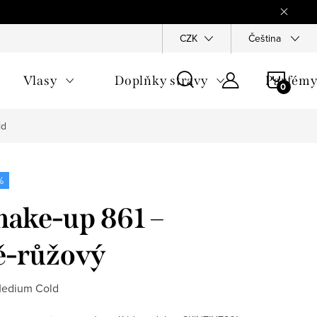
Reklamace
Ochrana osobních údajů
CZK
Všeobecné obchodn
Čeština
NÁKU
Vlasy
Doplňky stravy
Parfém
KOŠÍ
ld
%
make-up 861 –
ě-růžový
 Medium Cold