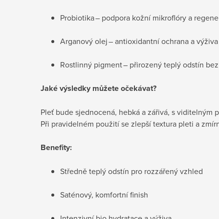
Probiotika – podpora kožní mikroflóry a regen
Arganový olej – antioxidantní ochrana a výživa
Rostlinný pigment – přirozený teplý odstín bez
Jaké výsledky můžete očekávat?
Pleť bude sjednocená, hebká a zářivá, s viditelným 
Při pravidelném použití se zlepší textura pleti a zmír
Benefity:
Středně teplý odstín pro rozzářený vzhled
Saténový, komfortní finish
Intenzivní bio hydratace a výživa