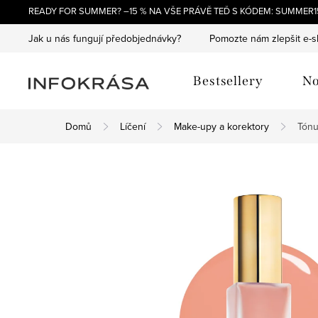
Přejít
READY FOR SUMMER? –15 % NA VŠE PRÁVĚ TEĎ S KÓDEM: SUMMER15
na
Jak u nás fungují předobjednávky?
Pomozte nám zlepšit e-
obsah
Bestsellery
No
Domů
Líčení
Make-upy a korektory
Tónu