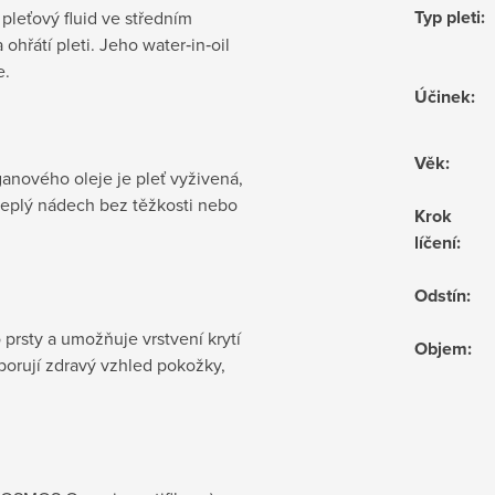
Typ pleti
:
 pleťový fluid ve středním
ohřátí pleti. Jeho water‑in‑oil
e.
Účinek
:
Věk
:
ganového oleje je pleť vyživená,
teplý nádech bez těžkosti nebo
Krok
líčení
:
Odstín
:
prsty a umožňuje vrstvení krytí
Objem
:
dporují zdravý vzhled pokožky,