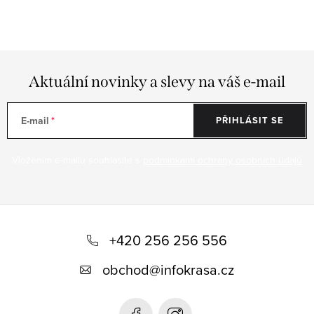
Aktuální novinky a slevy na váš e-mail
E-mail
PŘIHLÁSIT SE
Vložením e-mailu souhlasíte s
podmínkami ochrany osobních údajů
Z
á
+420 256 256 556
p
obchod
@
infokrasa.cz
a
t