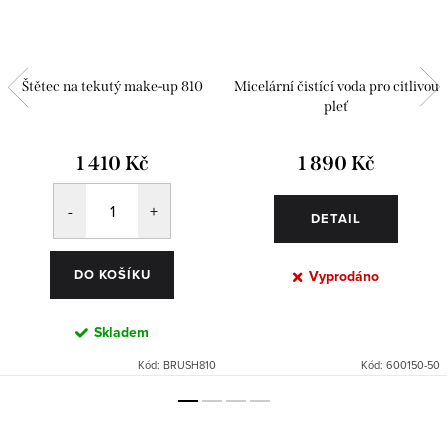
Štětec na tekutý make-up 810
Micelární čistící voda pro citlivou
pleť
1 410 Kč
1 890 Kč
DETAIL
DO KOŠÍKU
Vyprodáno
Skladem
Kód:
BRUSH810
Kód:
600150-50