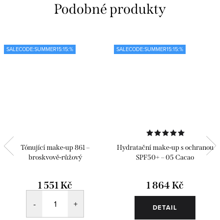
SALECODE:SUMMER15:15:%
SALECODE:SUMMER15:15:%
Tónující make-up 861 –
Hydratační make-up s ochranou
broskvově-růžový
SPF50+ – 05 Cacao
1 551 Kč
1 864 Kč
DETAIL