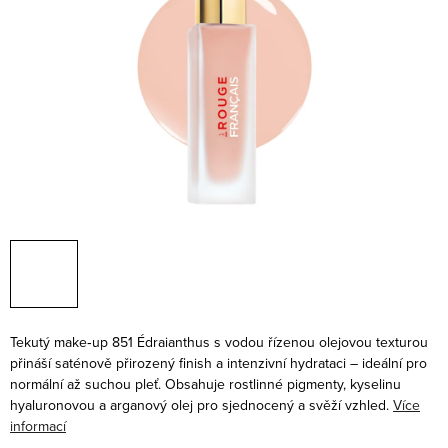
Tekutý make‑up 851 Édraianthus s vodou řízenou olejovou texturou
přináší saténově přirozený finish a intenzivní hydrataci – ideální pro
normální až suchou pleť. Obsahuje rostlinné pigmenty, kyselinu
hyaluronovou a arganový olej pro sjednocený a svěží vzhled.
Více
informací