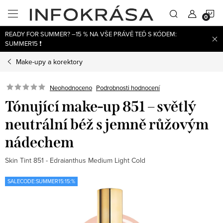
Přejít
N
na
obsah
READY FOR SUMMER? –15 % NA VŠE PRÁVĚ TEĎ S KÓDEM:
K
SUMMER15 ❗
Make-upy a korektory
Neohodnoceno
Podrobnosti hodnocení
Tónující make-up 851 – světlý
neutrální béž s jemně růžovým
nádechem
Skin Tint 851 - Edraianthus Medium Light Cold
SALECODE:SUMMER15:15:%