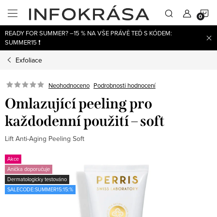
Přejít
N
na
obsah
READY FOR SUMMER? –15 % NA VŠE PRÁVĚ TEĎ S KÓDEM:
K
SUMMER15 ❗
Exfoliace
Neohodnoceno
Podrobnosti hodnocení
Omlazující peeling pro
každodenní použití – soft
Lift Anti-Aging Peeling Soft
Akce
Anička doporučuje
Dermatologicky testováno
SALECODE:SUMMER15:15:%