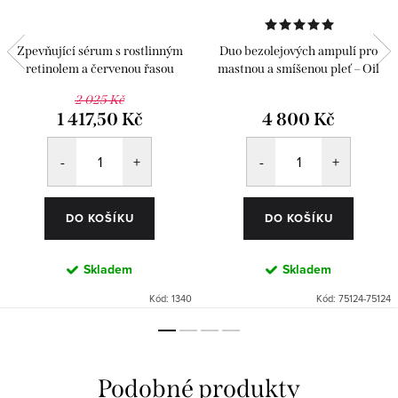
Zpevňující sérum s rostlinným
Duo bezolejových ampulí pro
retinolem a červenou řasou
mastnou a smíšenou pleť – Oil
Free 2 x 24 ks
2 025 Kč
1 417,50 Kč
4 800 Kč
DO KOŠÍKU
DO KOŠÍKU
Skladem
Skladem
Kód:
1340
Kód:
75124-75124