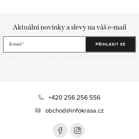
Aktuální novinky a slevy na váš e-mail
E-mail
PŘIHLÁSIT SE
Vložením e-mailu souhlasíte s
podmínkami ochrany osobních údajů
Z
á
+420 256 256 556
p
obchod
@
infokrasa.cz
a
t
í