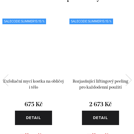
SALECODE:SUMMER15:15:%
SALECODE:SUMMER15:15:%
Exfoliační mycí kostka na obličej
Rozjasňující liftingový peeling
i tělo
pro každodenní použití
675 Kč
2 673 Kč
DETAIL
DETAIL