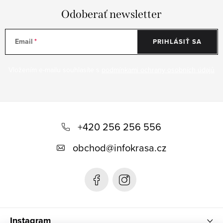
Odoberať newsletter
Email
PRIHLÁSIŤ SA
Vložením e-mailu souhlasíte s
podmínkami ochrany osobních údajů
Z
á
+420 256 256 556
p
obchod
@
infokrasa.cz
ä
t
i
e
Instagram