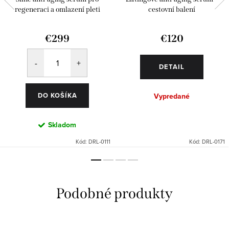
regeneraci a omlazení pleti
cestovní balení
€299
€120
DETAIL
DO KOŠÍKA
Vypredané
Skladom
Kód:
DRL-0111
Kód:
DRL-0171