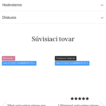
Hodnotenie
Diskusia
Súvisiaci tovar
Bestseller
Cestovné balenie
SALECODE:SUMMER15:15:%
SALECODE:SUMMER15:15:%
Silné anti-aging sérum pro
Liftingové anti-aging sérum –