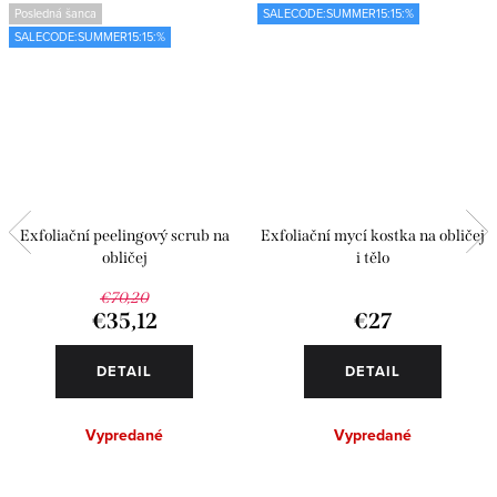
Posledná šanca
SALECODE:SUMMER15:15:%
SALECODE:SUMMER15:15:%
Exfoliační peelingový scrub na
Exfoliační mycí kostka na obličej
obličej
i tělo
€70,20
€35,12
€27
DETAIL
DETAIL
Vypredané
Vypredané