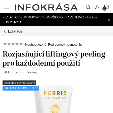
Prejsť
N
na
obsah
READY FOR SUMMER? –15 % NA VŠETKO PRÁVE TERAZ s kódom
K
SUMMER15 ❗
Exfoliácia
Neohodnotené
Podrobnosti hodnotenia
Rozjasňující liftingový peeling
pro každodenní použití
Lift Lightening Peeling
Dermatologicky testované
SALECODE:SUMMER15:15:%