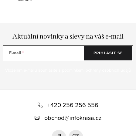
Aktuální novinky a slevy na váš e-mail
E-mail
PŘIHLÁSIT SE
Vložením e-mailu souhlasíte s
podmínkami ochrany osobních údajů
Z
á
+420 256 256 556
p
obchod
@
infokrasa.cz
a
t