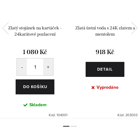
Zlatý stojánek na kartáček –
Zlatá ústní voda s 24K zlatem a
24karátové pozlacení
mentolem
1 080 Kč
918 Kč
DETAIL
DO KOŠÍKU
Vyprodáno
Skladem
Kód:
104001
Kód:
203003