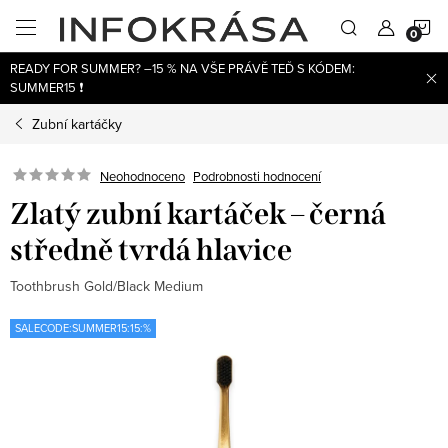
Přejít
N
na
obsah
READY FOR SUMMER? –15 % NA VŠE PRÁVĚ TEĎ S KÓDEM:
K
SUMMER15 ❗
Zubní kartáčky
Neohodnoceno
Podrobnosti hodnocení
Zlatý zubní kartáček – černá
středně tvrdá hlavice
Toothbrush Gold/Black Medium
SALECODE:SUMMER15:15:%