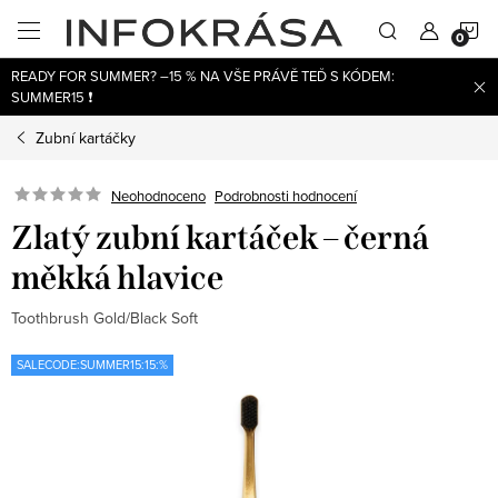
Přejít
N
na
obsah
READY FOR SUMMER? –15 % NA VŠE PRÁVĚ TEĎ S KÓDEM:
K
SUMMER15 ❗
Zubní kartáčky
Neohodnoceno
Podrobnosti hodnocení
Zlatý zubní kartáček – černá
měkká hlavice
Toothbrush Gold/Black Soft
SALECODE:SUMMER15:15:%