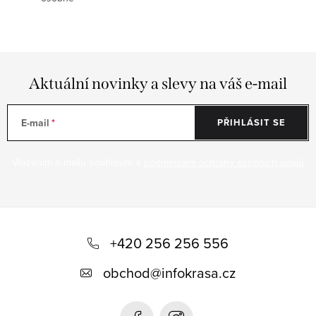
Aktuální novinky a slevy na váš e-mail
E-mail
PŘIHLÁSIT SE
Vložením e-mailu souhlasíte s
podmínkami ochrany osobních údajů
Z
á
+420 256 256 556
p
obchod
@
infokrasa.cz
a
t