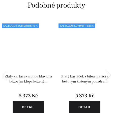
SALECODE:SUMMER15:15:%
SALECODE:SUMMER15:15:%
Zlatý kartáček s bílou hlavicí a
Zlatý kartáček s bílou hlavicí a
béžovým klopa koženým
béžovým koženým pouzdrem
pouzdrem
5 373 Kč
5 373 Kč
DETAIL
DETAIL