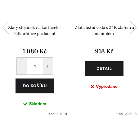
Zlatý stojánek na kartáček –
Zlatá ústní voda s 24K zlatem a
24karátové pozlacení
mentolem
1 080 Kč
918 Kč
DETAIL
DO KOŠÍKU
Vyprodáno
Skladem
Kód:
104001
Kód:
203003