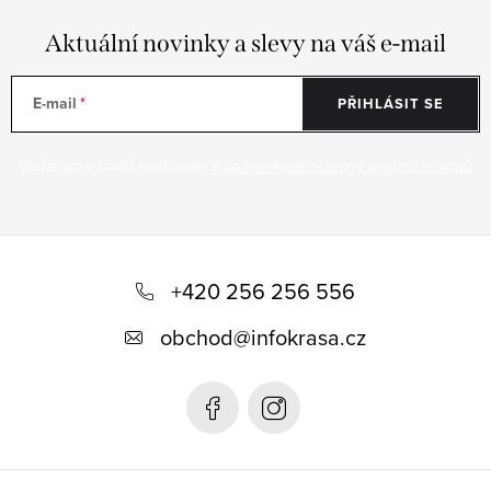
Aktuální novinky a slevy na váš e-mail
E-mail
PŘIHLÁSIT SE
Vložením e-mailu souhlasíte s
podmínkami ochrany osobních údajů
Z
á
+420 256 256 556
p
obchod
@
infokrasa.cz
a
t
í