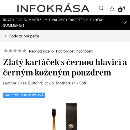
Přejít
N
na
obsah
READY FOR SUMMER? –15 % NA VŠE PRÁVĚ TEĎ S KÓDEM:
K
SUMMER15 ❗
Sady zubní péče
Neohodnoceno
Podrobnosti hodnocení
Zlatý kartáček s černou hlavicí a
černým koženým pouzdrem
Leather Case Button/Black & Toothbrush - Soft
SALECODE:SUMMER15:15:%