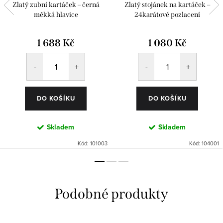
Zlatý zubní kartáček – černá
Zlatý stojánek na kartáček –
měkká hlavice
24karátové pozlacení
1 688 Kč
1 080 Kč
DO KOŠÍKU
DO KOŠÍKU
Skladem
Skladem
Kód:
101003
Kód:
104001