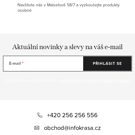
Navštivte nás v Maiselově 58/7 a vyzkoušejte produkty
osobně
Aktuální novinky a slevy na váš e-mail
E-mail
PŘIHLÁSIT SE
Vložením e-mailu souhlasíte s
podmínkami ochrany osobních údajů
Z
á
+420 256 256 556
p
obchod
@
infokrasa.cz
a