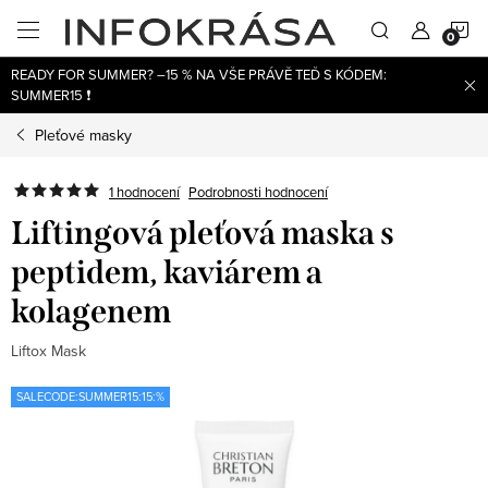
Přejít
N
na
obsah
READY FOR SUMMER? –15 % NA VŠE PRÁVĚ TEĎ S KÓDEM:
K
SUMMER15 ❗
Pleťové masky
1 hodnocení
Podrobnosti hodnocení
Liftingová pleťová maska s
peptidem, kaviárem a
kolagenem
Liftox Mask
SALECODE:SUMMER15:15:%