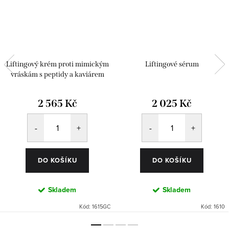
Liftingový krém proti mimickým
Liftingové sérum
vráskám s peptidy a kaviárem
2 565 Kč
2 025 Kč
DO KOŠÍKU
DO KOŠÍKU
Skladem
Skladem
Kód:
1615GC
Kód:
1610