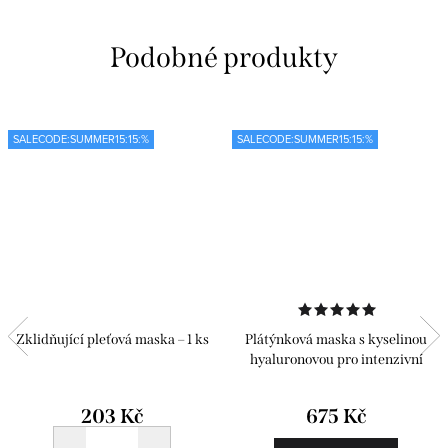
SALECODE:SUMMER15:15:%
SALECODE:SUMMER15:15:%
Zklidňující pleťová maska – 1 ks
Plátýnková maska s kyselinou
hyaluronovou pro intenzivní
hydrataci
203 Kč
675 Kč