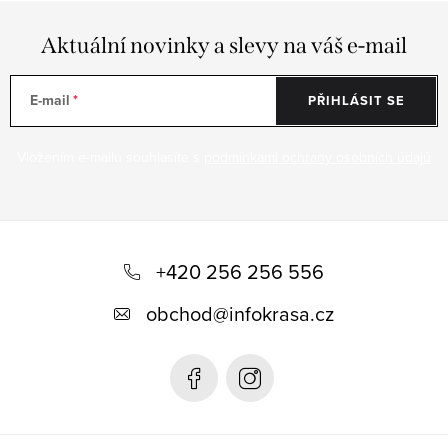
Aktuální novinky a slevy na váš e-mail
E-mail
PŘIHLÁSIT SE
Vložením e-mailu souhlasíte s
podmínkami ochrany osobních údajů
Z
á
+420 256 256 556
p
obchod
@
infokrasa.cz
a
t
í