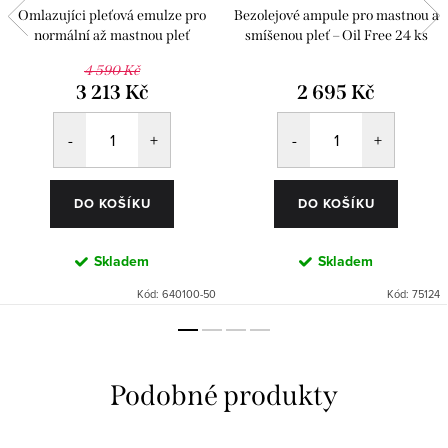
Omlazujíci pleťová emulze pro
Bezolejové ampule pro mastnou a
normální až mastnou pleť
smíšenou pleť – Oil Free 24 ks
4 590 Kč
3 213 Kč
2 695 Kč
DO KOŠÍKU
DO KOŠÍKU
Skladem
Skladem
Kód:
640100-50
Kód:
75124