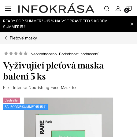
Přejít
N
na
obsah
READY FOR SUMMER? –15 % NA VŠE PRÁVĚ TEĎ S KÓDEM:
K
SUMMER15 ❗
Pleťové masky
Neohodnoceno
Podrobnosti hodnocení
Vyživující pleťová maska –
balení 5 ks
Elixir Intense Nourishing Face Mask 5x
Bestseller
SALECODE:SUMMER15:15:%