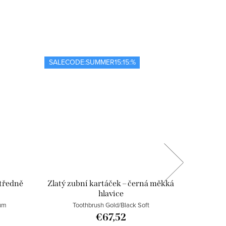
SALECODE:SUMMER15:15:%
SALECOD
středně
Zlatý zubní kartáček – černá měkká
Zlatý zu
hlavice
um
Toothbrush Gold/Black Soft
Too
€67,52