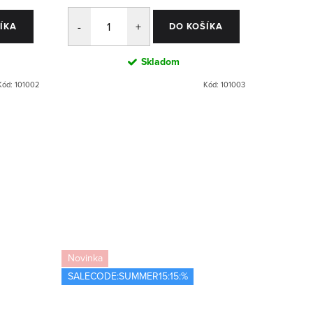
ÍKA
DO KOŠÍKA
Skladom
Kód:
101002
Kód:
101003
Novinka
Bestselle
SALECODE:SUMMER15:15:%
SALECOD