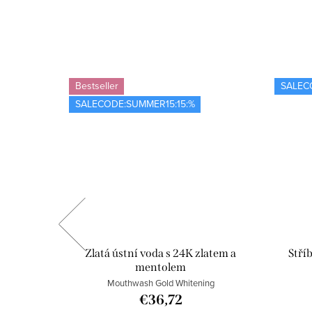
Bestseller
SALEC
SALECODE:SUMMER15:15:%
lá měkká
Zlatá ústní voda s 24K zlatem a
Stří
mentolem
oft
Mouthwash Gold Whitening
€36,72