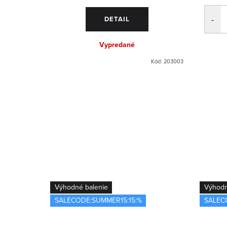
OŠÍKA
DETAIL
Vypredané
Kód:
101001
Kód:
203003
Výhodné balenie
Výhodn
SALECODE:SUMMER15:15:%
SALEC