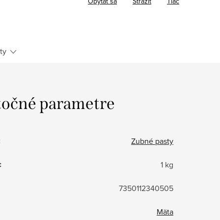
Opýtať sa
Strážiť
Tlač
ty
očné parametre
:
Zubné pasty
:
1 kg
7350112340505
Mäta