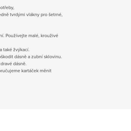
otřeby,
dně tvrdými vlákny pro šetrné,
ní. Používejte malé, krouživé
a také žvýkací.
škodit dásně a zubní sklovinu.
zdravé dásně.
oručujeme kartáček měnit