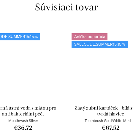
Súvisiaci tovar
ODE:SUMMER15:15:%
Anička odporúča
SALECODE:SUMMER15:15:%
brná ústní voda s mátou pro
Zlatý zubní kartáček – bílá 
antibakteriální péči
tvrdá hlavice
Mouthwash Silver
Toothbrush Gold/White Medi
€36,72
€67,52