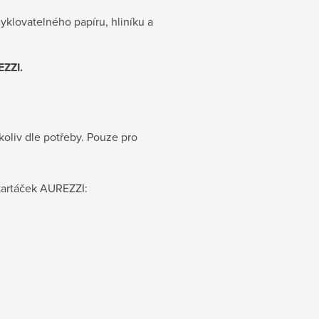
klovatelného papíru, hliníku a
ZZI.
oliv dle potřeby. Pouze pro
kartáček AUREZZI: