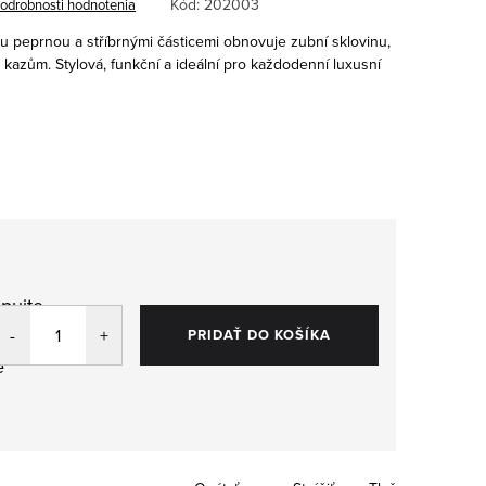
Kód:
202003
odrobnosti hodnotenia
 peprnou a stříbrnými částicemi obnovuje zubní sklovinu,
 kazům. Stylová, funkční a ideální pro každodenní luxusní
pujte
,
PRIDAŤ DO KOŠÍKA
e