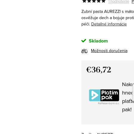
1 hodnotenie
P
Zubní pasta AUREZZI s mátou
osvěžuje dech a bojuje proti
péči.
Detailné informácie
Skladom
Možnosti doručenia
€36,72
Jednotková
Naku
cena:
hned
plaťt
pak!