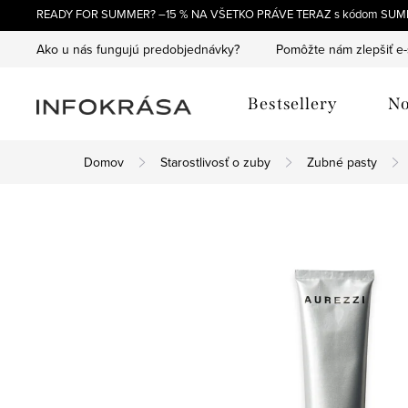
Prejsť
READY FOR SUMMER? –15 % NA VŠETKO PRÁVE TERAZ s kódom SUM
na
Ako u nás fungujú predobjednávky?
Pomôžte nám zlepšiť e
obsah
Bestsellery
No
Domov
Starostlivosť o zuby
Zubné pasty