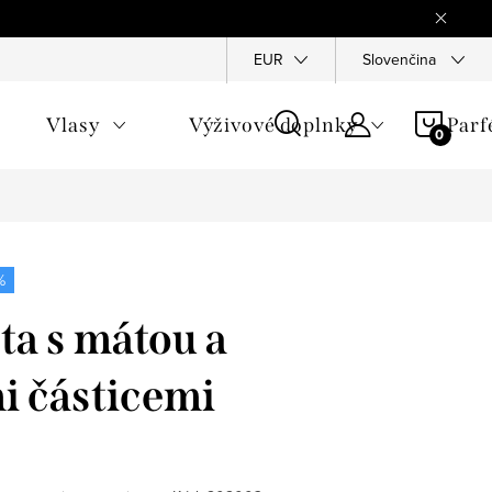
Reklamace
Ochrana osobních údajů
EUR
Slovenčina
Všeobecné obchod
NÁKU
Vlasy
Výživové doplnky
Par
KOŠÍ
%
ta s mátou a
i částicemi