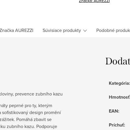
Značka:
AUREZZI
Značka
AUREZZI
Súvisiace produkty
Podobné produk
Dodat
Kategória
kloviny, prevence zubního kazu
Hmotnosť
máty peprné pro ty, kterým
EAN
:
 a sofistikovaný design promění
zážitek. Pomáhá zbavit se
Príchuť
:
zniku zubního kazu. Podporuje