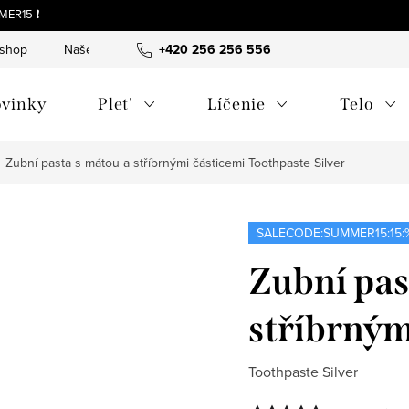
MER15 ❗
-shop
Naše tipy a príbehy
+420 256 256 556
O nás
Často kladené otázky
vinky
Plet'
Líčenie
Telo
Zubní pasta s mátou a stříbrnými částicemi
Toothpaste Silver
SALECODE:SUMMER15:15:
Zubní pas
stříbrným
Toothpaste Silver