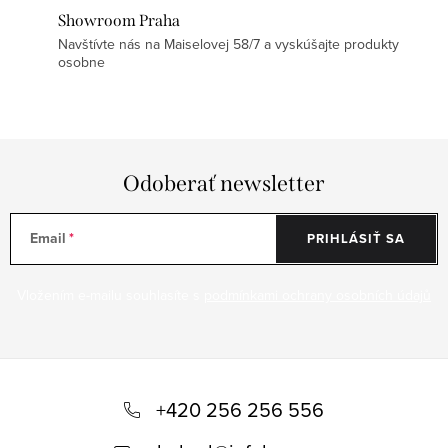
Showroom Praha
Navštívte nás na Maiselovej 58/7 a vyskúšajte produkty
osobne
Odoberať newsletter
Email
PRIHLÁSIŤ SA
Vložením e-mailu souhlasíte s
podmínkami ochrany osobních údajů
Z
á
+420 256 256 556
p