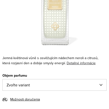
Jemná květinová vůně s osvěžujícím nádechem neroli a citrusů,
která rozjasní den a dobije smysly energií.
Detailné informácie
Objem parfumu
Možnosti doručenia