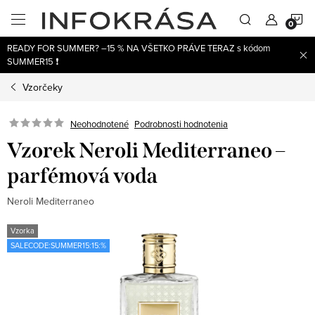
Prejsť
N
na
obsah
READY FOR SUMMER? –15 % NA VŠETKO PRÁVE TERAZ s kódom
K
SUMMER15 ❗
Vzorčeky
Neohodnotené
Podrobnosti hodnotenia
Vzorek Neroli Mediterraneo –
parfémová voda
Neroli Mediterraneo
Vzorka
SALECODE:SUMMER15:15:%