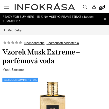
Prejsť
N
na
obsah
READY FOR SUMMER? –15 % NA VŠETKO PRÁVE TERAZ s kódom
K
SUMMER15 ❗
Vzorčeky
Neohodnotené
Podrobnosti hodnotenia
Vzorek Musk Extreme –
parfémová voda
Musk Extreme
SALECODE:SUMMER15:15:%