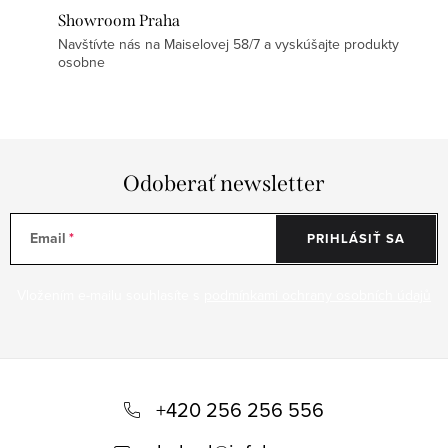
Showroom Praha
Navštívte nás na Maiselovej 58/7 a vyskúšajte produkty
osobne
Odoberať newsletter
Email
PRIHLÁSIŤ SA
Vložením e-mailu souhlasíte s
podmínkami ochrany osobních údajů
Z
á
+420 256 256 556
p