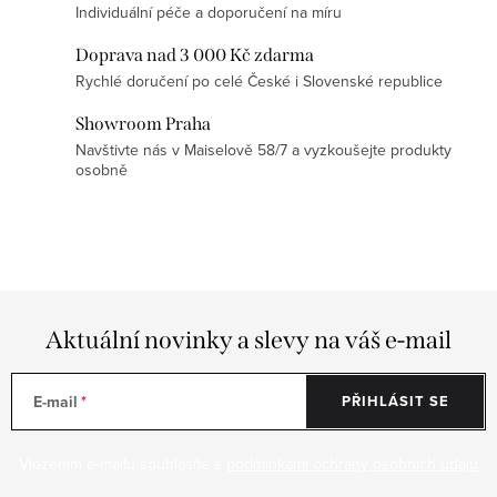
k
Individuální péče a doporučení na míru
y
Doprava nad 3 000 Kč zdarma
v
Rychlé doručení po celé České i Slovenské republice
ý
p
Showroom Praha
Navštivte nás v Maiselově 58/7 a vyzkoušejte produkty
i
osobně
s
u
Aktuální novinky a slevy na váš e-mail
E-mail
PŘIHLÁSIT SE
Vložením e-mailu souhlasíte s
podmínkami ochrany osobních údajů