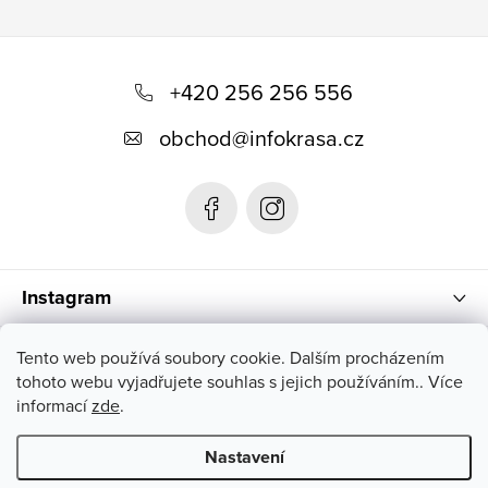
Z
á
+420 256 256 556
p
obchod
@
infokrasa.cz
a
t
í
Instagram
Informace pro vás
Tento web používá soubory cookie. Dalším procházením
tohoto webu vyjadřujete souhlas s jejich používáním.. Více
informací
zde
.
Nastavení