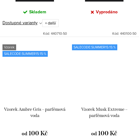
Skladem
Vyprodáno
Dostupné varianty
+ další
Kód:
440710-50
Kód:
440100-50
Vzorek
SALECODE:SUMMER15:15:%
SALECODE:SUMMER15:15:%
Vzorek Ambre Gris – parfémová
Vzorek Musk Extreme –
voda
parfémová voda
100 Kč
100 Kč
od
od