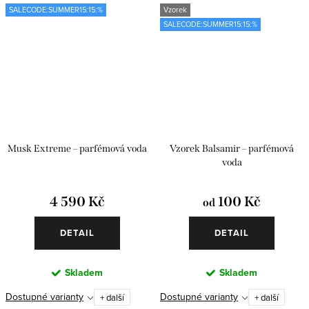
SALECODE:SUMMER15:15:%
Vzorek
SALECODE:SUMMER15:15:%
Musk Extreme – parfémová voda
Vzorek Balsamir – parfémová
voda
4 590 Kč
100 Kč
od
DETAIL
DETAIL
Skladem
Skladem
Dostupné varianty
Dostupné varianty
+ další
+ další