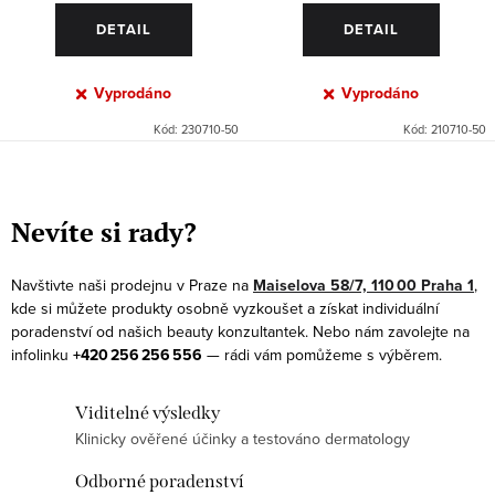
DETAIL
DETAIL
Vyprodáno
Vyprodáno
Kód:
230710-50
Kód:
210710-50
O
v
Nevíte si rady?
l
á
Navštivte naši prodejnu v Praze na
Maiselova 58/7, 110 00 Praha 1
,
d
kde si můžete produkty osobně vyzkoušet a získat individuální
a
poradenství od našich beauty konzultantek. Nebo nám zavolejte na
infolinku
+420 256 256 556
— rádi vám pomůžeme s výběrem.
c
í
Viditelné výsledky
p
Klinicky ověřené účinky a testováno dermatology
r
v
Odborné poradenství