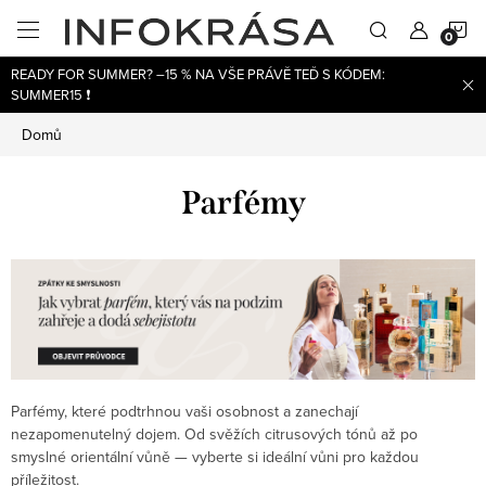
Přejít
N
na
obsah
READY FOR SUMMER? –15 % NA VŠE PRÁVĚ TEĎ S KÓDEM:
K
SUMMER15 ❗
Domů
Parfémy
Parfémy, které podtrhnou vaši osobnost a zanechají
nezapomenutelný dojem. Od svěžích citrusových tónů až po
smyslné orientální vůně — vyberte si ideální vůni pro každou
příležitost.