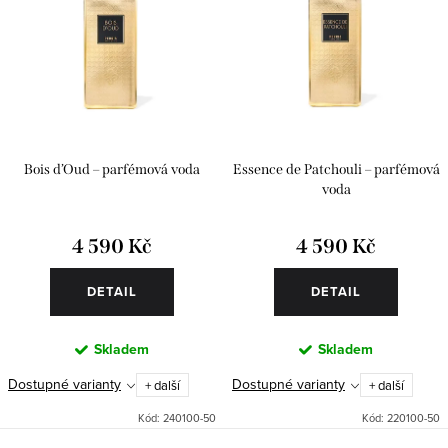
Bois d’Oud – parfémová voda
Essence de Patchouli – parfémová
voda
4 590 Kč
4 590 Kč
DETAIL
DETAIL
Skladem
Skladem
Dostupné varianty
Dostupné varianty
+ další
+ další
Kód:
240100-50
Kód:
220100-50