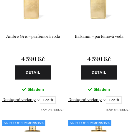
o
r
d
o
u
d
k
u
Ambre Gris – parfémová voda
Balsamir – parfémová voda
t
k
ů
t
4 590 Kč
4 590 Kč
ů
DETAIL
DETAIL
Skladem
Skladem
Dostupné varianty
Dostupné varianty
+ další
+ další
Kód:
230100-50
Kód:
460100-50
SALECODE:SUMMER15:15:%
SALECODE:SUMMER15:15:%