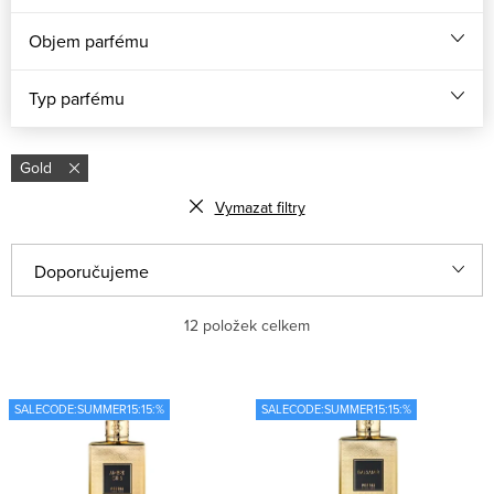
Objem parfému
Typ parfému
Gold
Vymazat filtry
V
Ř
Doporučujeme
ý
a
Nejlevnější
12
položek celkem
p
z
i
e
Nejdražší
s
n
SALECODE:SUMMER15:15:%
SALECODE:SUMMER15:15:%
Nejprodávanější
p
í
r
p
Abecedně