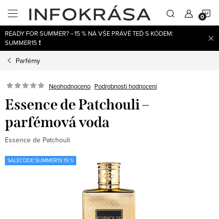
Přejít
N
na
obsah
READY FOR SUMMER? –15 % NA VŠE PRÁVĚ TEĎ S KÓDEM:
K
SUMMER15 ❗
Parfémy
Neohodnoceno
Podrobnosti hodnocení
Essence de Patchouli –
parfémová voda
Essence de Patchouli
SALECODE:SUMMER15:15:%