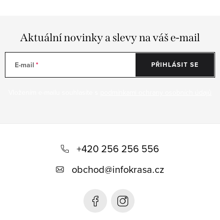
Aktuální novinky a slevy na váš e-mail
E-mail
PŘIHLÁSIT SE
Vložením e-mailu souhlasíte s
podmínkami ochrany osobních údajů
Z
á
+420 256 256 556
p
obchod
@
infokrasa.cz
a
t
í