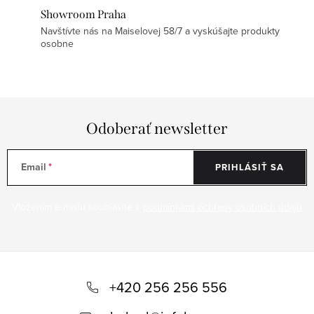
Showroom Praha
Navštívte nás na Maiselovej 58/7 a vyskúšajte produkty
osobne
Odoberať newsletter
Email
PRIHLÁSIŤ SA
Vložením e-mailu souhlasíte s
podmínkami ochrany osobních údajů
Z
á
+420 256 256 556
p