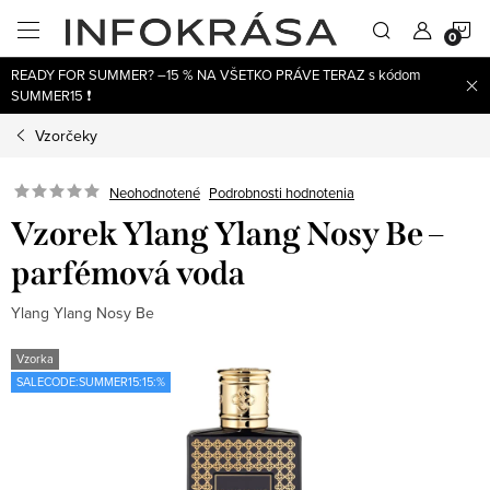
Prejsť
N
na
obsah
READY FOR SUMMER? –15 % NA VŠETKO PRÁVE TERAZ s kódom
K
SUMMER15 ❗
Vzorčeky
Neohodnotené
Podrobnosti hodnotenia
Vzorek Ylang Ylang Nosy Be –
parfémová voda
Ylang Ylang Nosy Be
Vzorka
SALECODE:SUMMER15:15:%