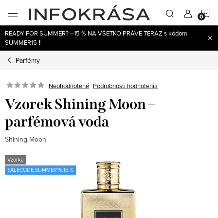
Prejsť
N
na
obsah
READY FOR SUMMER? –15 % NA VŠETKO PRÁVE TERAZ s kódom
K
SUMMER15 ❗
Parfémy
Neohodnotené
Podrobnosti hodnotenia
Vzorek Shining Moon –
parfémová voda
Shining Moon
Vzorka
SALECODE:SUMMER15:15:%