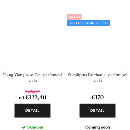
Novinka
SALECODE:SUMMER15:15:%
Ylang Ylang Nosy Be – parfémová
Eukaliptus Patchouli – parfumová
voda
voda
€122,40
€122,40
€170
od
DETAIL
DETAIL
Skladom
Coming soon