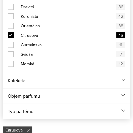
Drevitá
86
Korenistá
42
Orientálna
38
Citrusová
16
Gurmánska
11
Svieža
7
Morská
12
Kolekcia
Objem parfumu
Typ parfému
Citrusová