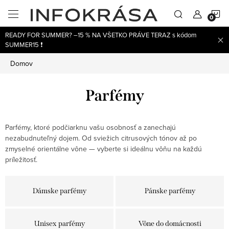
Prejsť
N
na
obsah
READY FOR SUMMER? –15 % NA VŠETKO PRÁVE TERAZ s kódom
K
SUMMER15 ❗
Domov
Parfémy
Parfémy, ktoré podčiarknu vašu osobnosť a zanechajú
nezabudnuteľný dojem. Od sviežich citrusových tónov až po
zmyselné orientálne vône — vyberte si ideálnu vôňu na každú
príležitosť.
Dámske parfémy
Pánske parfémy
Unisex parfémy
Vône do domácnosti