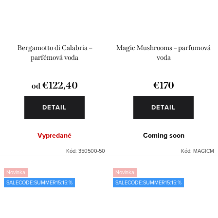
Bergamotto di Calabria –
Magic Mushrooms – parfumová
parfémová voda
voda
€122,40
€170
od
DETAIL
DETAIL
Vypredané
Coming soon
Kód:
350500-50
Kód:
MAGICM
Novinka
Novinka
SALECODE:SUMMER15:15:%
SALECODE:SUMMER15:15:%