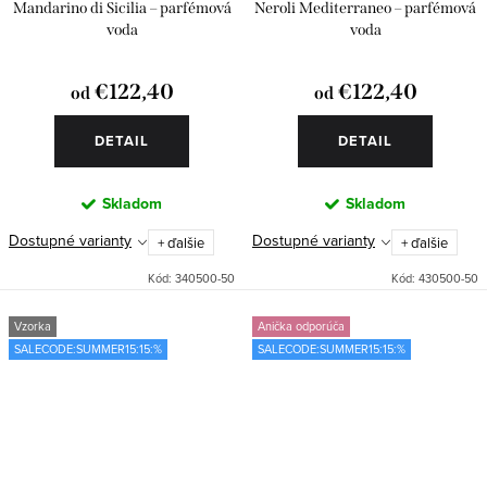
Mandarino di Sicilia – parfémová
Neroli Mediterraneo – parfémová
voda
voda
€122,40
€122,40
od
od
DETAIL
DETAIL
Skladom
Skladom
Dostupné varianty
Dostupné varianty
+ ďalšie
+ ďalšie
Kód:
340500-50
Kód:
430500-50
Vzorka
Anička odporúča
SALECODE:SUMMER15:15:%
SALECODE:SUMMER15:15:%