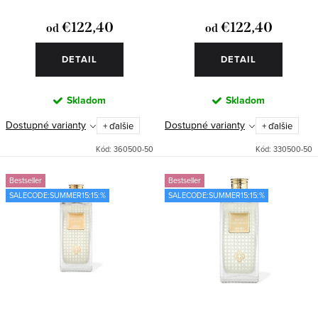
o
k
€122,40
€122,40
od
od
v
t
o
DETAIL
DETAIL
v
Skladom
Skladom
Dostupné varianty
Dostupné varianty
+ ďalšie
+ ďalšie
Kód:
360500-50
Kód:
330500-50
Bestseller
Bestseller
SALECODE:SUMMER15:15:%
SALECODE:SUMMER15:15:%