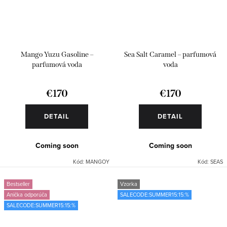
Mango Yuzu Gasoline –
Sea Salt Caramel – parfumová
parfumová voda
voda
€170
€170
DETAIL
DETAIL
Coming soon
Coming soon
Kód:
MANGOY
Kód:
SEAS
Bestseller
Vzorka
Anička odporúča
SALECODE:SUMMER15:15:%
SALECODE:SUMMER15:15:%