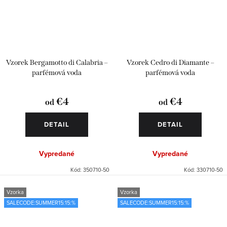
Vzorek Bergamotto di Calabria –
Vzorek Cedro di Diamante –
parfémová voda
parfémová voda
€4
€4
od
od
DETAIL
DETAIL
Vypredané
Vypredané
Kód:
350710-50
Kód:
330710-50
Vzorka
Vzorka
SALECODE:SUMMER15:15:%
SALECODE:SUMMER15:15:%