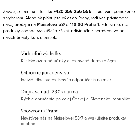
l
á
Zavolajte nám na infolinku
+420 256 256 556
– radi vám pomôžeme
d
s výberom. Alebo ak plánujete výlet do Prahy, radi vás privítame v
a
našej predajni na
Maiselova 58/7, 110 00 Praha 1
, kde si môžete
produkty osobne vyskúšať a získať individuálne poradenstvo od
c
našich beauty konzultantiek.
i
e
Viditeľné výsledky
p
Klinicky overené účinky a testované dermatológmi
r
v
Odborné poradenstvo
k
Individuálna starostlivosť a odporúčania na mieru
y
Doprava nad 123€ zdarma
v
Rýchle doručenie po celej Českej aj Slovenskej republike
ý
Showroom Praha
p
Navštívte nás na Maiselovej 58/7 a vyskúšajte produkty
i
osobne
s
u