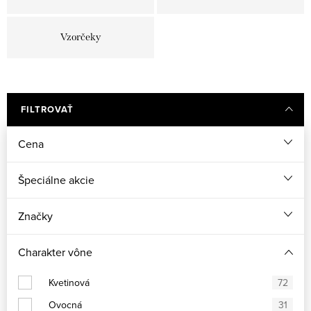
Vzorčeky
FILTROVAŤ
Cena
Špeciálne akcie
Značky
Charakter vône
Kvetinová
72
Ovocná
31