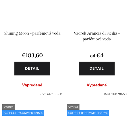
Shining Moon – parfémová voda
Vzorek Arancia di Sicilia –
parfémová voda
€183,60
€4
od
DETAIL
DETAIL
Vypredané
Vypredané
Kód:
440100-50
Kód:
360710-50
Vzorka
Vzorka
SALECODE:SUMMER15:15:%
SALECODE:SUMMER15:15:%