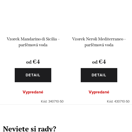
Vzorek Mandarino di Sicilia –
Vzorek Neroli Mediterraneo –
parfémová voda
parfémová voda
€4
€4
od
od
DETAIL
DETAIL
Vypredané
Vypredané
Kód:
340710-50
Kód:
430710-50
O
v
Neviete si rady?