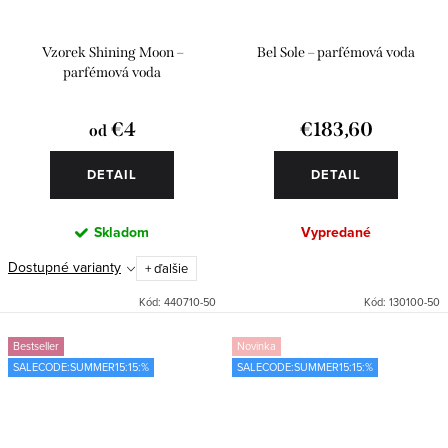
Vzorek Shining Moon –
Bel Sole – parfémová voda
parfémová voda
€4
€183,60
od
DETAIL
DETAIL
Skladom
Vypredané
Dostupné varianty
+ ďalšie
Kód:
440710-50
Kód:
130100-50
Bestseller
Novinka
SALECODE:SUMMER15:15:%
SALECODE:SUMMER15:15:%