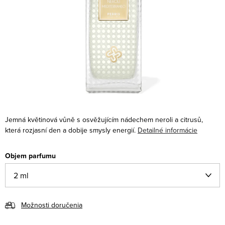
Jemná květinová vůně s osvěžujícím nádechem neroli a citrusů,
která rozjasní den a dobije smysly energií.
Detailné informácie
Objem parfumu
Možnosti doručenia