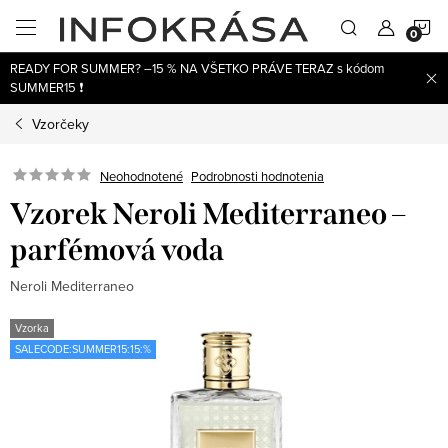
Prejsť
N
na
obsah
READY FOR SUMMER? –15 % NA VŠETKO PRÁVE TERAZ s kódom
K
SUMMER15 ❗
Vzorčeky
Neohodnotené
Podrobnosti hodnotenia
Vzorek Neroli Mediterraneo –
parfémová voda
Neroli Mediterraneo
Vzorka
SALECODE:SUMMER15:15:%