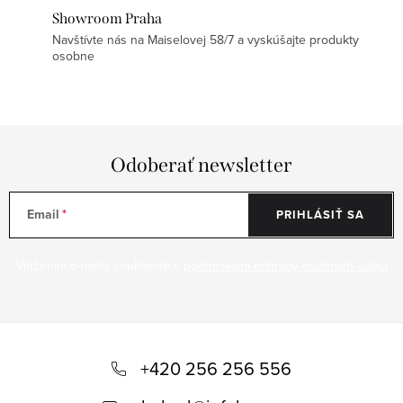
Showroom Praha
Navštívte nás na Maiselovej 58/7 a vyskúšajte produkty
osobne
Odoberať newsletter
Email
PRIHLÁSIŤ SA
Vložením e-mailu souhlasíte s
podmínkami ochrany osobních údajů
Z
á
+420 256 256 556
p