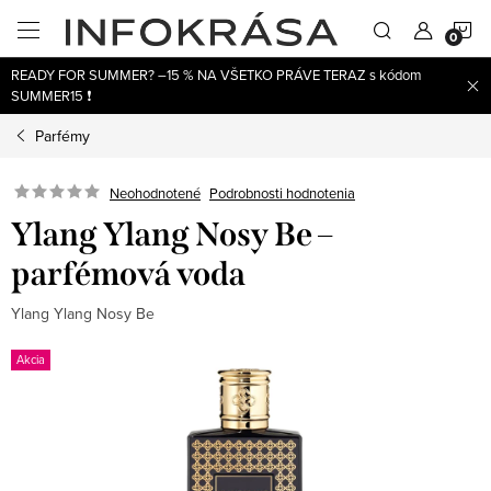
Prejsť
N
na
obsah
READY FOR SUMMER? –15 % NA VŠETKO PRÁVE TERAZ s kódom
K
SUMMER15 ❗
Parfémy
Neohodnotené
Podrobnosti hodnotenia
Ylang Ylang Nosy Be –
parfémová voda
Ylang Ylang Nosy Be
Akcia