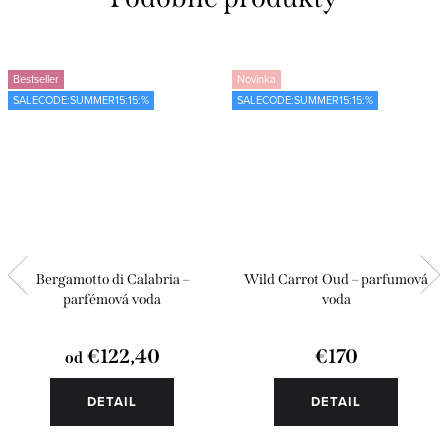
Bestseller
Novinka
SALECODE:SUMMER15:15:%
SALECODE:SUMMER15:15:%
Bergamotto di Calabria –
Wild Carrot Oud – parfumová
parfémová voda
voda
€122,40
€170
od
DETAIL
DETAIL