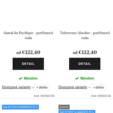
Santal du Pacifique – parfémová
Tubereuse Absolue – parfémová
voda
voda
€122,40
€122,40
od
od
DETAIL
DETAIL
Skladom
Skladom
Dostupné varianty
Dostupné varianty
+ ďalšie
+ ďalšie
Kód:
300500-50
Kód:
310500-50
SALECODE:SUMMER15:15:%
Vzorka
SALECODE:SUMMER15:15:%