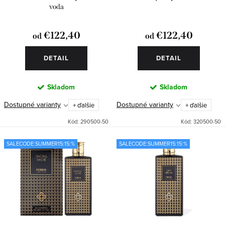
t
u
voda
o
k
€122,40
€122,40
od
od
v
t
o
DETAIL
DETAIL
v
Skladom
Skladom
Dostupné varianty
Dostupné varianty
+ ďalšie
+ ďalšie
Kód:
290500-50
Kód:
320500-50
SALECODE:SUMMER15:15:%
SALECODE:SUMMER15:15:%