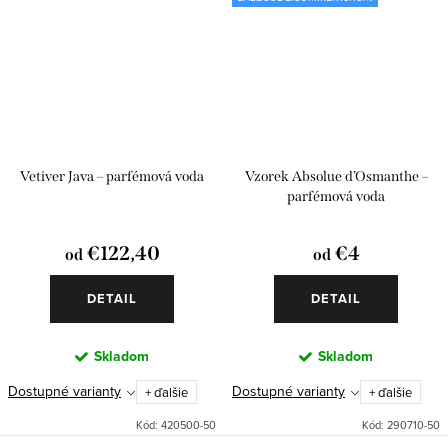
Vetiver Java – parfémová voda
Vzorek Absolue d’Osmanthe –
parfémová voda
€122,40
€4
od
od
DETAIL
DETAIL
Skladom
Skladom
Dostupné varianty
Dostupné varianty
+ ďalšie
+ ďalšie
Kód:
420500-50
Kód:
290710-50