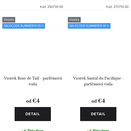
Kód:
250730-50
Kód:
270710-50
Vzorka
Vzorka
SALECODE:SUMMER15:15:%
SALECODE:SUMMER15:15:%
Vzorek Rose de Taif – parfémová
Vzorek Santal du Pacifique –
voda
parfémová voda
€4
€4
od
od
DETAIL
DETAIL
Skladom
Skladom