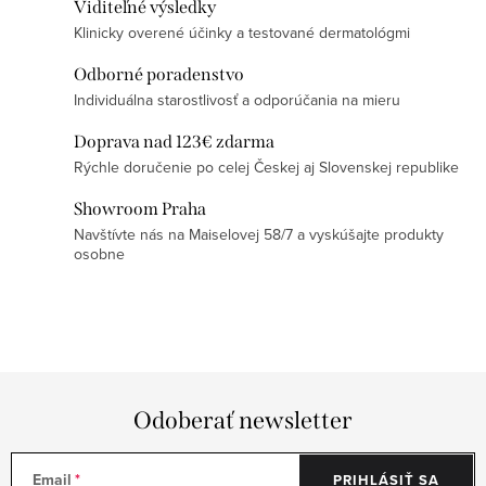
Viditeľné výsledky
p
Klinicky overené účinky a testované dermatológmi
r
v
Odborné poradenstvo
k
Individuálna starostlivosť a odporúčania na mieru
y
Doprava nad 123€ zdarma
v
Rýchle doručenie po celej Českej aj Slovenskej republike
ý
Showroom Praha
p
Navštívte nás na Maiselovej 58/7 a vyskúšajte produkty
i
osobne
s
u
Odoberať newsletter
Email
PRIHLÁSIŤ SA