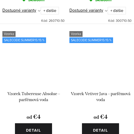
Dostupné varianty
Dostupné varianty
+ ďalšie
+ ďalšie
Kód:
260710-50
Kód:
300710-50
Vzorka
Vzorka
SALECODE:SUMMER15:15:%
SALECODE:SUMMER15:15:%
Vzorek Tubereuse Absolue –
Vzorek Vetiver Java – parfémová
parfémová voda
voda
€4
€4
od
od
DETAIL
DETAIL