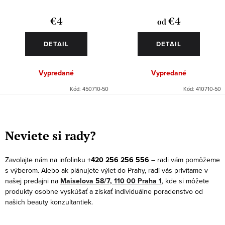
€4
€4
od
DETAIL
DETAIL
Vypredané
Vypredané
Kód:
450710-50
Kód:
410710-50
O
v
Neviete si rady?
l
á
Zavolajte nám na infolinku
+420 256 256 556
– radi vám pomôžeme
d
s výberom. Alebo ak plánujete výlet do Prahy, radi vás privítame v
a
našej predajni na
Maiselova 58/7, 110 00 Praha 1
, kde si môžete
produkty osobne vyskúšať a získať individuálne poradenstvo od
c
našich beauty konzultantiek.
i
e