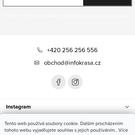
Vložením e-mailu souhlasíte s
podmínkami ochrany osobních údajů
Z
á
+420 256 256 556
p
obchod
@
infokrasa.cz
ä
t
i
e
Instagram
Informácie pre vás
Tento web používá soubory cookie. Dalším procházením
tohoto webu vyjadřujete souhlas s jejich používáním.. Více