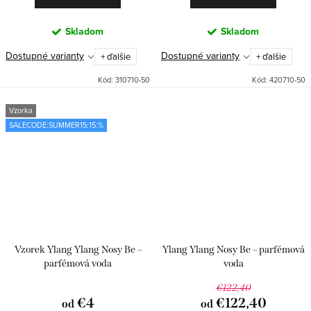
Skladom
Skladom
Dostupné varianty
Dostupné varianty
+ ďalšie
+ ďalšie
Kód:
310710-50
Kód:
420710-50
Vzorka
SALECODE:SUMMER15:15:%
Vzorek Ylang Ylang Nosy Be –
Ylang Ylang Nosy Be – parfémová
parfémová voda
voda
€122,40
€4
€122,40
od
od