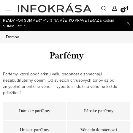
Prejsť
N
na
obsah
READY FOR SUMMER? –15 % NA VŠETKO PRÁVE TERAZ s kódom
K
SUMMER15 ❗
Domov
Parfémy
Parfémy, ktoré podčiarknu vašu osobnosť a zanechajú
nezabudnuteľný dojem. Od sviežich citrusových tónov až po
zmyselné orientálne vône — vyberte si ideálnu vôňu na každú
príležitosť.
Dámske parfémy
Pánske parfémy
Unisex parfémy
Vône do domácnosti