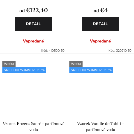
€122,40
€4
od
od
DETAIL
DETAIL
Vypredané
Vypredané
Kód:
410500-50
Kód:
320710-50
Vzorka
Vzorka
SALECODE:SUMMER15:15:%
SALECODE:SUMMER15:15:%
Vzorek Encens Sacré – parfémová
Vzorek Vanille de Tahiti –
voda
parfémová voda