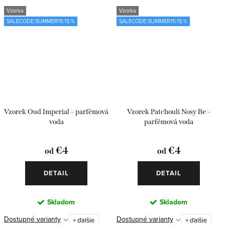
Vzorka
Vzorka
SALECODE:SUMMER15:15:%
SALECODE:SUMMER15:15:%
Vzorek Oud Imperial – parfémová
Vzorek Patchouli Nosy Be –
voda
parfémová voda
€4
€4
od
od
DETAIL
DETAIL
Skladom
Skladom
Dostupné varianty
Dostupné varianty
+ ďalšie
+ ďalšie