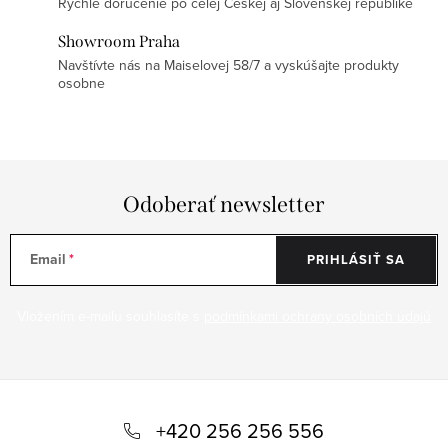
Rýchle doručenie po celej Českej aj Slovenskej republike
Showroom Praha
Navštívte nás na Maiselovej 58/7 a vyskúšajte produkty
osobne
Odoberať newsletter
Email
PRIHLÁSIŤ SA
Vložením e-mailu souhlasíte s
podmínkami ochrany osobních údajů
Z
á
+420 256 256 556