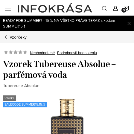
Prejsť
N
na
obsah
READY FOR SUMMER? –15 % NA VŠETKO PRÁVE TERAZ s kódom
K
SUMMER15 ❗
Vzorčeky
Neohodnotené
Podrobnosti hodnotenia
Vzorek Tubereuse Absolue –
parfémová voda
Tubereuse Absolue
Vzorka
SALECODE:SUMMER15:15:%