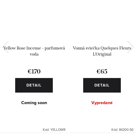
Yellow Rose Incense – parfumová
Vonná sviečka Quelques Fleurs
voda
L’Original
€170
€65
DETAIL
DETAIL
Coming soon
Vypredané
Kód:
YELLOWR
Kód:
84200-50