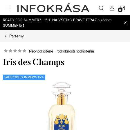
Prejsť
N
na
obsah
READY FOR SUMMER? –15 % NA VŠETKO PRÁVE TERAZ s kódom
K
SUMMER15 ❗
Parfémy
Neohodnotené
Podrobnosti hodnotenia
Iris des Champs
SALECODE:SUMMER15:15:%