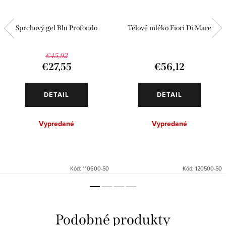
Sprchový gel Blu Profondo
Tělové mléko Fiori Di Mare
€45,92
€27,55
€56,12
DETAIL
DETAIL
Vypredané
Vypredané
Kód:
110600-50
Kód:
120500-50