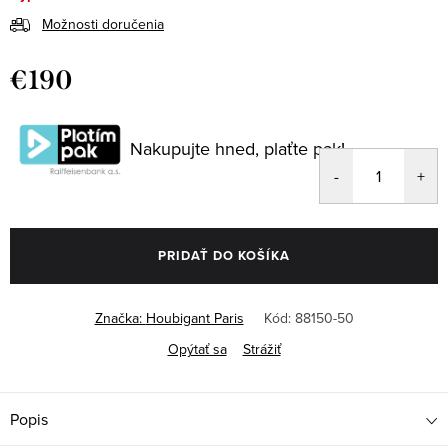
Možnosti doručenia
€190
Jednotková
cena:
Nakupujte hned, plaťte pak!
PRIDAŤ DO KOŠÍKA
Značka:
Houbigant Paris
Kód:
88150-50
Opýtať sa
Strážiť
Popis