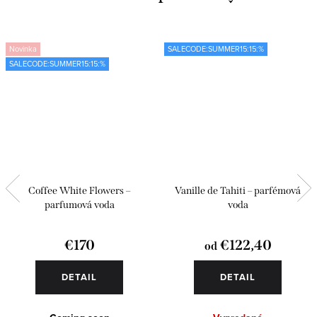
Novinka
SALECODE:SUMMER15:15:%
SALECODE:SUMMER15:15:%
Coffee White Flowers –
Vanille de Tahiti – parfémová
parfumová voda
voda
€170
€122,40
od
DETAIL
DETAIL