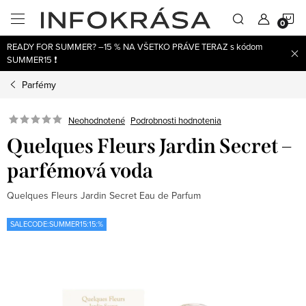
Prejsť
N
na
obsah
READY FOR SUMMER? –15 % NA VŠETKO PRÁVE TERAZ s kódom
K
SUMMER15 ❗
Parfémy
Neohodnotené
Podrobnosti hodnotenia
Quelques Fleurs Jardin Secret –
parfémová voda
Quelques Fleurs Jardin Secret Eau de Parfum
SALECODE:SUMMER15:15:%