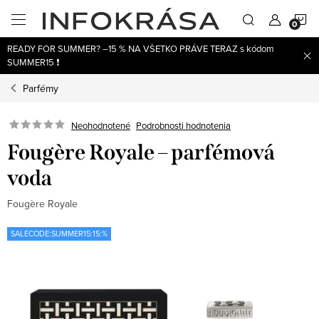
Prejsť
N
na
obsah
READY FOR SUMMER? –15 % NA VŠETKO PRÁVE TERAZ s kódom
K
SUMMER15 ❗
Parfémy
Neohodnotené
Podrobnosti hodnotenia
Fougère Royale – parfémová
voda
Fougère Royale
SALECODE:SUMMER15:15:%