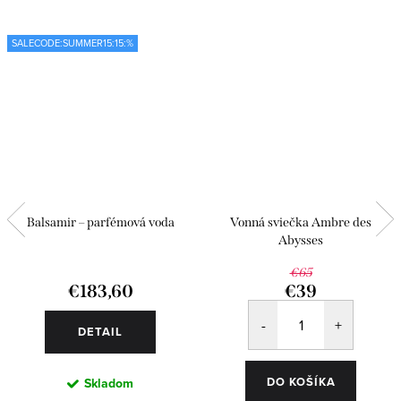
SALECODE:SUMMER15:15:%
Balsamir – parfémová voda
Vonná sviečka Ambre des
Abysses
€65
€183,60
€39
DETAIL
DO KOŠÍKA
Skladom