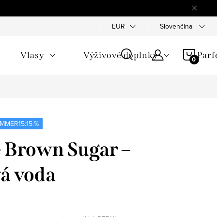
Reklamace
Ochrana osobních údajů
EUR
Slovenčina
Všeobecné obchod
NÁKU
Vlasy
Výživové doplnky
Par
KOŠÍ
MMER15:15:%
 Brown Sugar –
á voda