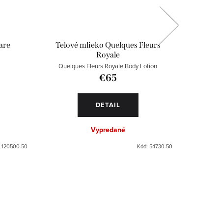
are
Telové mlieko Quelques Fleurs
Spr
Royale
Quelques Fleurs Royale Body Lotion
Mon
€65
DETAIL
Vypredané
:
120500-50
Kód:
54730-50