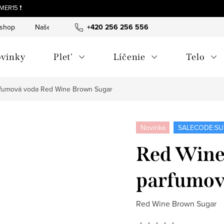
MER15 ❗
-shop
Naše tipy a príbehy
+420 256 256 556
O nás
Často kladené otázky
vinky
Plet'
Líčenie
Telo
rfumová voda
Red Wine Brown Sugar
Novinka
SALECODE:SU
Red Wine
parfumov
Red Wine Brown Sugar