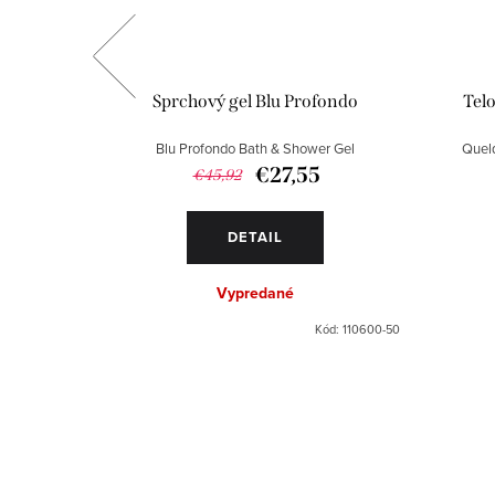
Fleurs
Sprchový gel Blu Profondo
Tel
 Shower Gel
Blu Profondo Bath & Shower Gel
Quelq
€27,55
€45,92
OŠÍKA
DETAIL
Vypredané
Kód:
84530-50
Kód:
110600-50