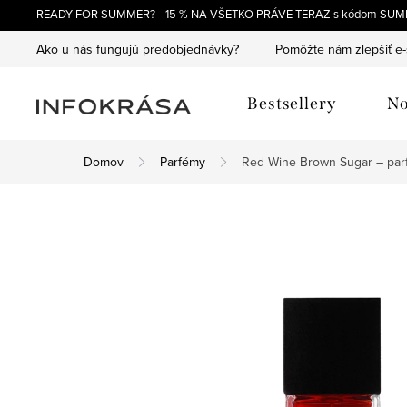
Prejsť
READY FOR SUMMER? –15 % NA VŠETKO PRÁVE TERAZ s kódom SUM
na
Ako u nás fungujú predobjednávky?
Pomôžte nám zlepšiť e
obsah
Bestsellery
No
Domov
Parfémy
Red Wine Brown Sugar – pa