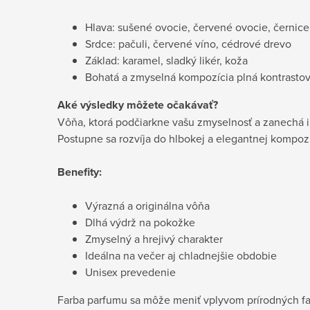
Hlava: sušené ovocie, červené ovocie, černice
Srdce: pačuli, červené víno, cédrové drevo
Základ: karamel, sladký likér, koža
Bohatá a zmyselná kompozícia plná kontrasto
Aké výsledky môžete očakávať?
Vôňa, ktorá podčiarkne vašu zmyselnosť a zanechá i
Postupne sa rozvíja do hlbokej a elegantnej kompozí
Benefity:
Výrazná a originálna vôňa
Dlhá výdrž na pokožke
Zmyselný a hrejivý charakter
Ideálna na večer aj chladnejšie obdobie
Unisex prevedenie
Farba parfumu sa môže meniť vplyvom prírodných fa