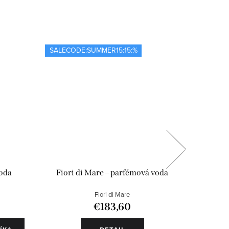
SALECODE:SUMMER15:15:%
Novinka
SALECOD
voda
Fiori di Mare – parfémová voda
Plum Sp
Fiori di Mare
€183,60