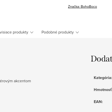
Značka:
BohoBoco
visiace produkty
Podobné produkty
Dodat
Kategória
ikérovým akcentom
Hmotnosť
EAN
: