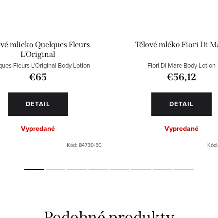
ové mlieko Quelques Fleurs
Tělové mléko Fiori Di M
L'Original
ues Fleurs L'Original Body Lotion
Fiori Di Mare Body Lotion
€65
€56,12
DETAIL
DETAIL
Vypredané
Vypredané
Kód:
84730-50
Kód