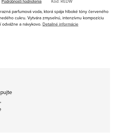
Kód:
REDW
Podrobnosti hodnotenia
razná parfumová voda, ktorá spája hlboké tóny červeného
hnedého cukru. Vytvára zmyselnú, intenzívnu kompozíciu
bí odvážne a návykovo.
Detailné informácie
…
pujte
,
e