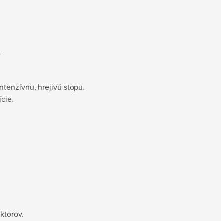
v
ntenzívnu, hrejivú stopu.
cie.
ktorov.