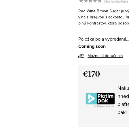
Neohodnotené
Red Wine Brown Sugar je vý
vína s hrejivou sladkosťou 
plnú kontrastov, ktorá pôso
Položka bola vypredaná
Coming soon
Možnosti doručenia
€170
Jednotková
Naku
cena:
hned
plaťt
pak!