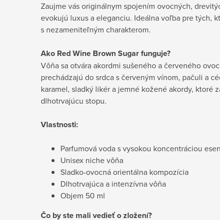
Zaujme vás originálnym spojením ovocných, drevitýc
evokujú luxus a eleganciu. Ideálna voľba pre tých, k
s nezameniteľným charakterom.
Ako Red Wine Brown Sugar funguje?
Vôňa sa otvára akordmi sušeného a červeného ovocia
prechádzajú do srdca s červeným vínom, pačuli a cé
karamel, sladký likér a jemné kožené akordy, ktoré
dlhotrvajúcu stopu.
Vlastnosti:
Parfumová voda s vysokou koncentráciou esen
Unisex niche vôňa
Sladko-ovocná orientálna kompozícia
Dlhotrvajúca a intenzívna vôňa
Objem 50 ml
Čo by ste mali vedieť o zložení?