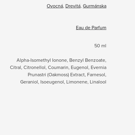
Ovocná
,
Drevitá
,
Gurmánska
Eau de Parfum
50 ml
Alpha-Isomethyl Ionone, Benzyl Benzoate,
Citral, Citronellol, Coumarin, Eugenol, Evernia
Prunastri (Oakmoss) Extract, Farnesol,
Geraniol, Isoeugenol, Limonene, Linalool