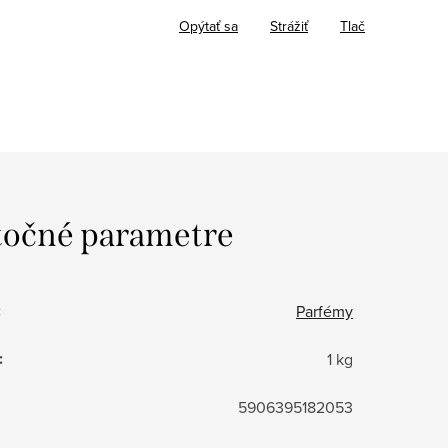
Opýtať sa
Strážiť
Tlač
očné parametre
:
Parfémy
:
1 kg
5906395182053