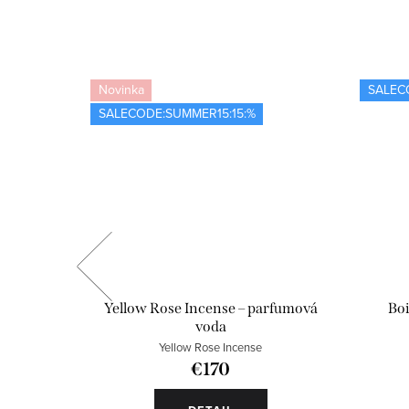
Novinka
SALEC
SALECODE:SUMMER15:15:%
á voda
Yellow Rose Incense – parfumová
Boi
voda
Yellow Rose Incense
€170