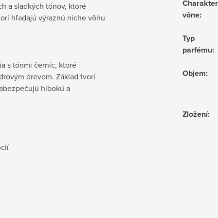
Charakter
h a sladkých tónov, ktoré
vône
:
torí hľadajú výraznú niche vôňu
Typ
parfému
:
 s tónmi černíc, ktoré
Objem
:
drovým drevom. Základ tvorí
 zabezpečujú hlbokú a
Zložení
:
cií