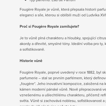
Fougère Royale je vůně, která přepsala historii parf
eleganci a síle, kterou si oblíbili muži od Ludvíka X
Proč si Fougère Royale zamilujete?
Je to vůně plná charakteru a hloubky, spojující citru
akordy a dřevité, smyslné tóny. Ideální volba pro ty,
a sofistikovaně.
Historie vůně
Fougère Royale, poprvé uvedený v roce 1882, byl sk
parfumerie – stal se prvním parfémem, který definova
„fougère“. Jeho inovativní kompozice, založená na k
kámen moderní pánské vůně. Nově přepracovaná ve
vznešenému a ušlechtilému charakteru, přičemž ref
světa. Vůně si zachovává noblesu, sofistikovanost a p