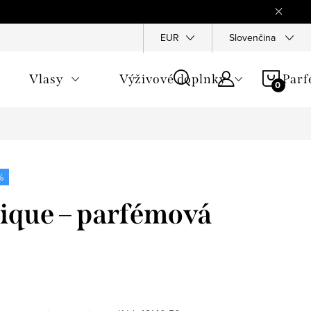
Reklamace
Ochrana osobních údajů
EUR
Slovenčina
Všeobecné obchod
NÁKU
Vlasy
Výživové doplnky
Par
KOŠÍ
%
ique – parfémová