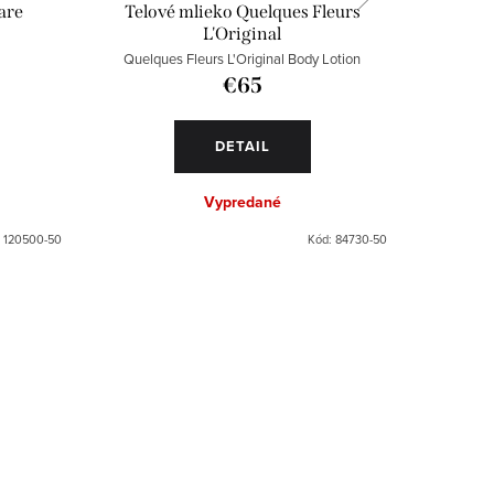
are
Telové mlieko Quelques Fleurs
Spr
L'Original
Quelques Fleurs L'Original Body Lotion
Fi
€65
DETAIL
Vypredané
:
120500-50
Kód:
84730-50