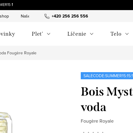
MER15 ❗
-shop
Naše tipy a príbehy
+420 256 256 556
O nás
Často kladené otázky
vinky
Plet'
Líčenie
Telo
voda
Fougère Royale
SALECODE:SUMMER15:15:
Bois Myst
voda
Fougère Royale