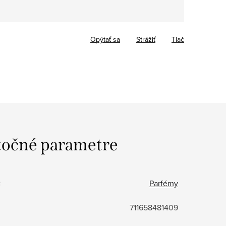
Opýtať sa
Strážiť
Tlač
očné parametre
:
Parfémy
711658481409