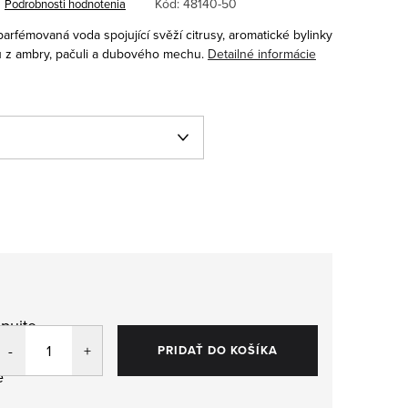
Kód:
48140-50
Podrobnosti hodnotenia
arfémovaná voda spojující svěží citrusy, aromatické bylinky
u z ambry, pačuli a dubového mechu.
Detailné informácie
pujte
,
PRIDAŤ DO KOŠÍKA
e