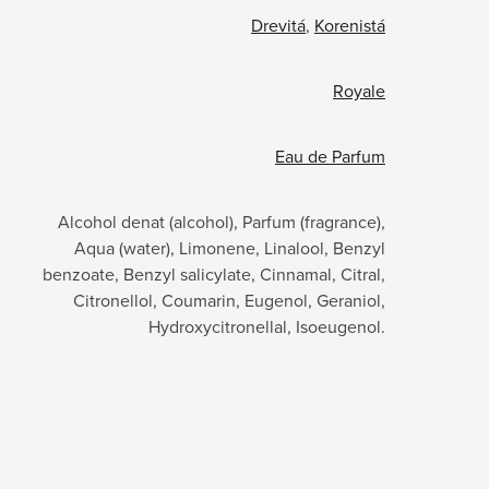
Drevitá
,
Korenistá
Royale
Eau de Parfum
Alcohol denat (alcohol), Parfum (fragrance),
Aqua (water), Limonene, Linalool, Benzyl
benzoate, Benzyl salicylate, Cinnamal, Citral,
Citronellol, Coumarin, Eugenol, Geraniol,
Hydroxycitronellal, Isoeugenol.