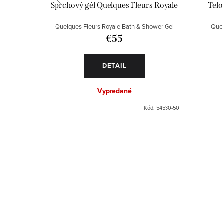
ondo
Sprchový gél Quelques Fleurs Royale
Tel
on
Quelques Fleurs Royale Bath & Shower Gel
Que
€55
DETAIL
OŠÍKA
Vypredané
ód:
110500-50
Kód:
54530-50