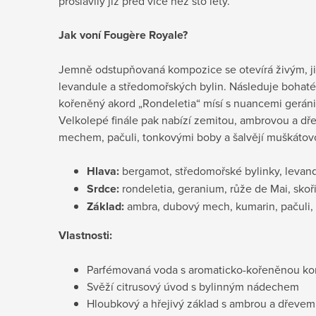
proslavily již před více než sto lety.
Jak voní Fougère Royale?
Jemně odstupňovaná kompozice se otevírá živým, j
levandule a středomořských bylin. Následuje bohaté
kořeněný akord „Rondeletia“ mísí s nuancemi geránia
Velkolepé finále pak nabízí zemitou, ambrovou a dř
mechem, pačuli, tonkovými boby a šalvějí muškátov
Hlava:
bergamot, středomořské bylinky, levan
Srdce:
rondeletia, geranium, růže de Mai, skoři
Základ:
ambra, dubový mech, kumarin, pačuli,
Vlastnosti:
Parfémovaná voda s aromaticko-kořeněnou ko
Svěží citrusový úvod s bylinným nádechem
Hloubkový a hřejivý základ s ambrou a dřevem