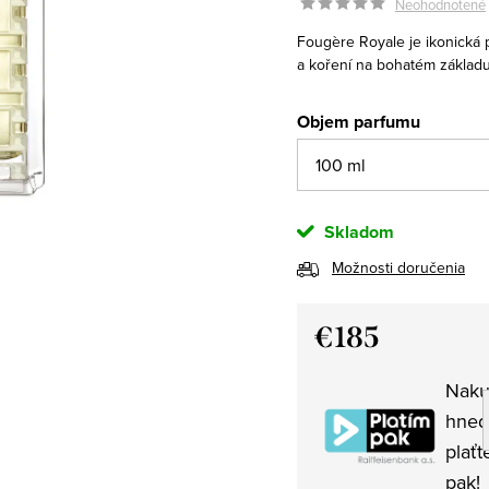
Neohodnotené
Fougère Royale je ikonická p
a koření na bohatém základ
Objem parfumu
Skladom
Možnosti doručenia
€185
Jednotková
Naku
cena:
hned
plaťt
pak!