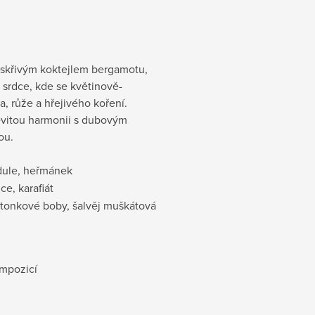
iskřivým koktejlem bergamotu,
 srdce, kde se květinově-
, růže a hřejivého koření.
evitou harmonii s dubovým
ou.
dule, heřmánek
ce, karafiát
 tonkové boby, šalvěj muškátová
mpozicí