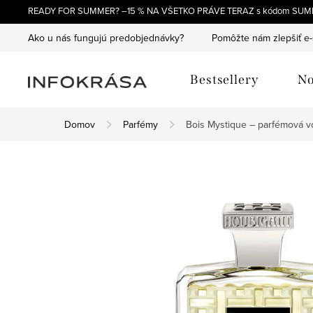
Prejsť
READY FOR SUMMER? –15 % NA VŠETKO PRÁVE TERAZ s kódom SUM
na
Ako u nás fungujú predobjednávky?
Pomôžte nám zlepšiť e
obsah
Bestsellery
No
Domov
Parfémy
Bois Mystique – parfémová 