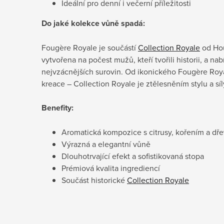
Ideální pro denní i večerní příležitosti
Do jaké kolekce vůně spadá:
Fougère Royale je součástí
Collection Royale
od Hou
vytvořena na počest mužů, kteří tvořili historii, a na
nejvzácnějších surovin. Od ikonického Fougère Roy
kreace – Collection Royale je ztělesněním stylu a síl
Benefity:
Aromatická kompozice s citrusy, kořením a dř
Výrazná a elegantní vůně
Dlouhotrvající efekt a sofistikovaná stopa
Prémiová kvalita ingrediencí
Součást historické
Collection Royale