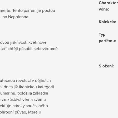
Charakter
vône
:
umerie. Tento parfém je poctou
VI. po Napoleona.
Kolekcia
:
Typ
parfému
:
sovou jiskřivost, květinové
 kteří chtějí působit sebevědomě
Složení
:
utečnou revolucí v dějinách
l dnes již ikonickou kategorii
umarinu, položila základní
rze zůstává věrná svému
lektuje nároky současného
řírodní půvab, které ji