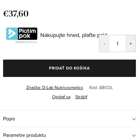
€37,60
Jednotková
cena:
Nakupujte hned, plaťte pak!
PRIDAŤ DO KOŠÍKA
Značka:
D-Lab Nutricosmetics
Kód:
ABCOL
Opýtať sa
Strážiť
Popis
Parametre produktu