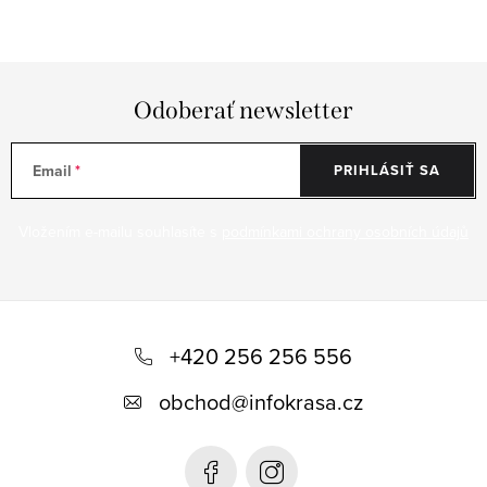
Odoberať newsletter
Email
PRIHLÁSIŤ SA
Vložením e-mailu souhlasíte s
podmínkami ochrany osobních údajů
Z
á
+420 256 256 556
p
obchod
@
infokrasa.cz
ä
t