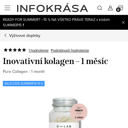
Prejsť
N
na
obsah
READY FOR SUMMER? –15 % NA VŠETKO PRÁVE TERAZ s kódom
K
SUMMER15 ❗
Výživové doplnky
1 hodnotenie
Podrobnosti hodnotenia
Inovativní kolagen – 1 měsíc
Pure Collagen - 1 month
SALECODE:SUMMER15:15:%