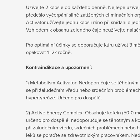
Užívejte 2 kapsle od každého denně. Nejlépe užívejt
předešlo vyčerpání silně zatížených eliminačních o
Activator užívejte jednu kapsli ráno při snídani a je
Vzhledem k obsahu zeleného čaje neužívejte nalač
Pro optimální účinky se doporučuje kúru užívat 3 mě
opakovat 1–2× ročně.
Kontraindikace a upozornení:
1) Metabolism Activator: Nedoporučuje se těhotným
se při žaludečním vředu nebo srdečních problémech (
hypertyreóze. Určeno pro dospělé.
2) Active Energy Complex: Obsahuje kofein (50,0 m
určeno pro dospělé, nedoporučuje se těhotným a k
při žaludečním vředu, srdečních problémech nebo h
léků se poraďte se zdravotnickým pracovníkem. Ne