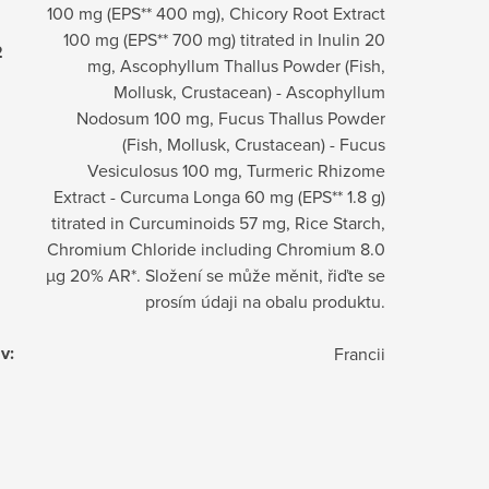
100 mg (EPS** 400 mg), Chicory Root Extract
100 mg (EPS** 700 mg) titrated in Inulin 20
2
mg, Ascophyllum Thallus Powder (Fish,
Mollusk, Crustacean) - Ascophyllum
Nodosum 100 mg, Fucus Thallus Powder
(Fish, Mollusk, Crustacean) - Fucus
Vesiculosus 100 mg, Turmeric Rhizome
Extract - Curcuma Longa 60 mg (EPS** 1.8 g)
titrated in Curcuminoids 57 mg, Rice Starch,
Chromium Chloride including Chromium 8.0
µg 20% AR*. Složení se může měnit, řiďte se
prosím údaji na obalu produktu.
 v
:
Francii