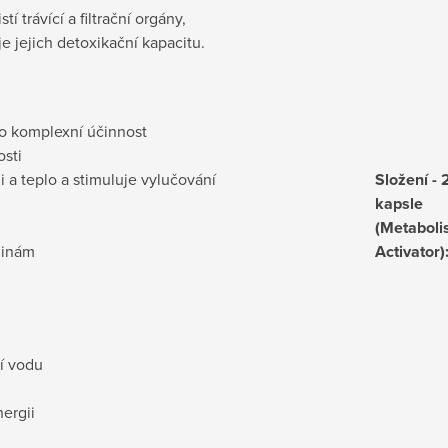
í trávící a filtrační orgány,
e jejich detoxikační kapacitu.
pro komplexní účinnost
osti
i a teplo a stimuluje vylučování
Složení - 
kapsle
(Metabol
linám
Activator)
í vodu
ergii