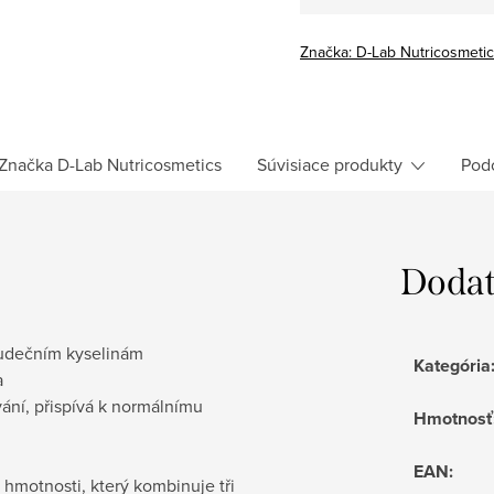
Značka:
D-Lab Nutricosmeti
Značka
D-Lab Nutricosmetics
Súvisiace produkty
Pod
Dodat
ludečním kyselinám
Kategória
a
vání, přispívá k normálnímu
Hmotnosť
EAN
:
 hmotnosti, který kombinuje tři