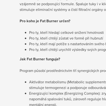
vzájemně se podporující formule. Spaluje tuky i v kl
stimuluje eliminační systémy a čistí filtrační orgány
Pro koho je
Fat Burner určen?
Pro ty, kteří hledají celkové snížení hmotnosti
Pro ty, kteří chtějí zůstat ve formě při hubnutí
Pro ty, kteří mají potíže s nastartováním svého
Pro ty, kteří chtějí urychlit výsledky svých pr
Jak
Fat Burner funguje?
Program působí prostřednictvím tří synergických pro
Aktivátor metabolismu (Metabolic supplements)
stimuluje termogenezi a podporuje odbouráván
Energizující komplex (Energizing Complex): zr
napomáhá spalování tuků, zároveň reguluje hla
mentální energii.