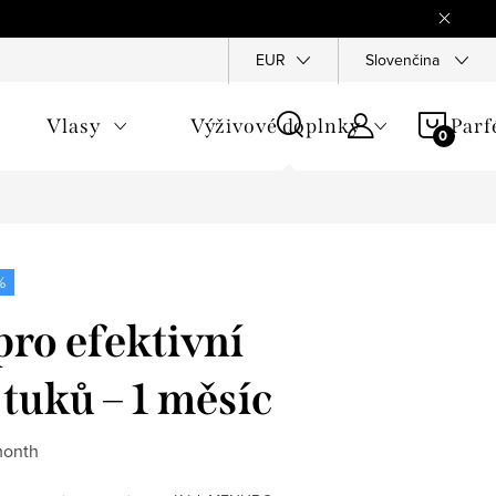
Reklamace
Ochrana osobních údajů
EUR
Slovenčina
Všeobecné obchod
NÁKU
Vlasy
Výživové doplnky
Par
KOŠÍ
%
ro efektivní
 tuků – 1 měsíc
month