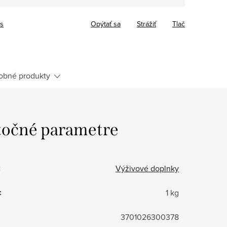
cs
Opýtať sa
Strážiť
Tlač
obné produkty
očné parametre
:
Výživové doplnky
:
1 kg
3701026300378