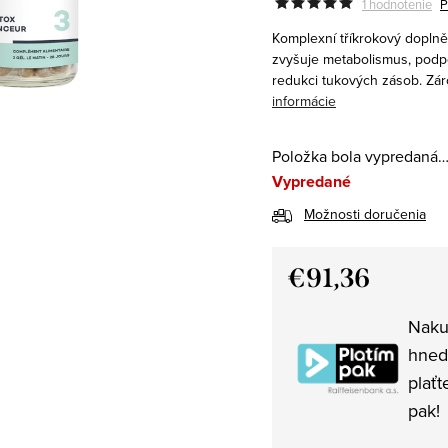
1 hodnotenie
P
K
omplexní tříkrokový doplně
zvyšuje metabolismus, podpo
redukci tukových zásob. Záro
informácie
Položka bola vypredaná
Vypredané
Možnosti doručenia
€91,36
Jednotková
Naku
cena:
hned
plaťt
pak!