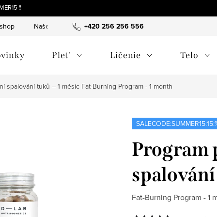
MER15 ❗
-shop
Naše tipy a príbehy
+420 256 256 556
O nás
Často kladené otázky
vinky
Plet'
Líčenie
Telo
ní spalování tuků – 1 měsíc
Fat-Burning Program - 1 month
SALECODE:SUMMER15:15:
Program p
spalování
Fat-Burning Program - 1 