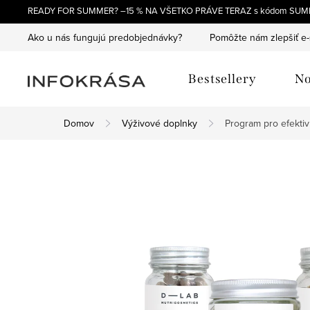
Prejsť
READY FOR SUMMER? –15 % NA VŠETKO PRÁVE TERAZ s kódom SUM
na
Ako u nás fungujú predobjednávky?
Pomôžte nám zlepšiť e
obsah
Bestsellery
No
Domov
Výživové doplnky
Program pro efektiv