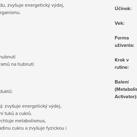
idu, zvyšuje energetický výdej,
Účinok
:
 organismu.
Vek
:
Forma
užívania
:
 hubnutí
Krok v
ogramů na hubnutí
rutine
:
Balení
(Metabol
duktů:
Activator)
: zvyšuje energetický výdej,
í tuků a cukrů.
ychluje metabolismus,
dinu cukru a zvyšuje fyzickou i