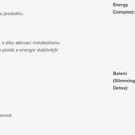
Energy
Complex)
:
lu produktu.
, a díky aktivaci metabolismu
o plošší a energie stabilnější
Balení
(Slimming
Detox)
:
jenost