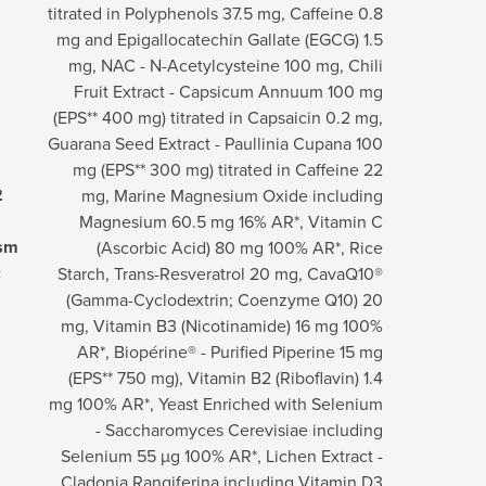
titrated in Polyphenols 37.5 mg, Caffeine 0.8
mg and Epigallocatechin Gallate (EGCG) 1.5
mg, NAC - N-Acetylcysteine 100 mg, Chili
Fruit Extract - Capsicum Annuum 100 mg
(EPS** 400 mg) titrated in Capsaicin 0.2 mg,
Guarana Seed Extract - Paullinia Cupana 100
mg (EPS** 300 mg) titrated in Caffeine 22
2
mg, Marine Magnesium Oxide including
Magnesium 60.5 mg 16% AR*, Vitamin C
ism
(Ascorbic Acid) 80 mg 100% AR*, Rice
:
Starch, Trans-Resveratrol 20 mg, CavaQ10®
(Gamma-Cyclodextrin; Coenzyme Q10) 20
mg, Vitamin B3 (Nicotinamide) 16 mg 100%
AR*, Biopérine® - Purified Piperine 15 mg
(EPS** 750 mg), Vitamin B2 (Riboflavin) 1.4
mg 100% AR*, Yeast Enriched with Selenium
- Saccharomyces Cerevisiae including
Selenium 55 µg 100% AR*, Lichen Extract -
Cladonia Rangiferina including Vitamin D3