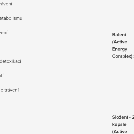
trávení
metabolismu
vení
Balení
(Active
Energy
Complex)
:
detoxikaci
tí
e trávení
Složení - 
kapsle
(Active