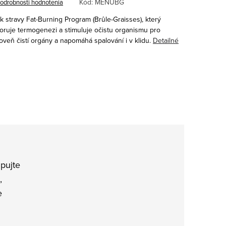
Kód:
MENUBG
odrobnosti hodnotenia
k stravy Fat-Burning Program (
Brûle-Graisses), který
ruje termogenezi a stimuluje očistu organismu pro
veň čistí orgány a napomáhá spalování i v klidu.
Detailné
…
pujte
,
e