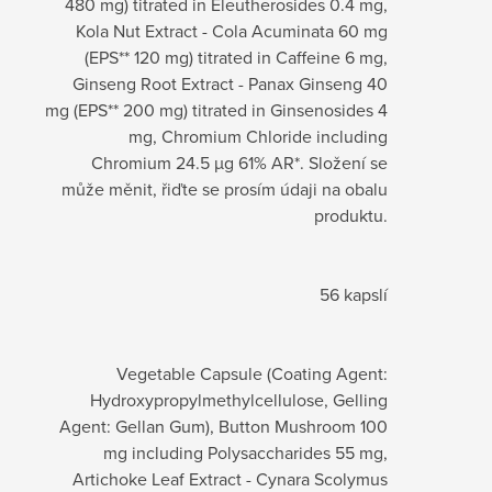
480 mg) titrated in Eleutherosides 0.4 mg,
Kola Nut Extract - Cola Acuminata 60 mg
(EPS** 120 mg) titrated in Caffeine 6 mg,
Ginseng Root Extract - Panax Ginseng 40
mg (EPS** 200 mg) titrated in Ginsenosides 4
mg, Chromium Chloride including
Chromium 24.5 µg 61% AR*. Složení se
může měnit, řiďte se prosím údaji na obalu
produktu.
56 kapslí
Vegetable Capsule (Coating Agent:
Hydroxypropylmethylcellulose, Gelling
Agent: Gellan Gum), Button Mushroom 100
mg including Polysaccharides 55 mg,
Artichoke Leaf Extract - Cynara Scolymus