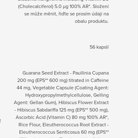
(Cholecalciferol) 5.0 µg 100% AR*. Složení
se může měnit, řiďte se prosím údaji na
obalu produktu.
56 kapslí
Guarana Seed Extract - Paullinia Cupana
200 mg (EPS** 600 mg) titrated in Caffeine
44 mg, Vegetable Capsule (Coating Agent:
Hydroxypropylmethylcellulose, Gelling
Agent: Gellan Gum), Hibiscus Flower Extract
- Hibiscus Sabdariffa 125 mg (EPS** 500 mg),
Ascorbic Acid (Vitamin C) 80 mg 100% AR*,
2
Rice Flour, Eleutherococcus Root Extract -
Eleutherococcus Senticosus 60 mg (EPS**