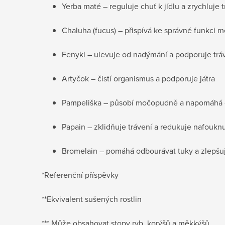
Yerba maté – reguluje chuť k jídlu a zrychluje 
Chaluha (fucus) – přispívá ke správné funkci 
Fenykl – ulevuje od nadýmání a podporuje trá
Artyčok – čistí organismus a podporuje játra
Pampeliška – působí močopudně a napomáhá 
Papain – zklidňuje trávení a redukuje nafouknu
Bromelain – pomáhá odbourávat tuky a zlepšuj
*Referenční příspěvky
**Ekvivalent sušených rostlin
*** Může obsahovat stopy ryb, korýšů a měkkýšů.