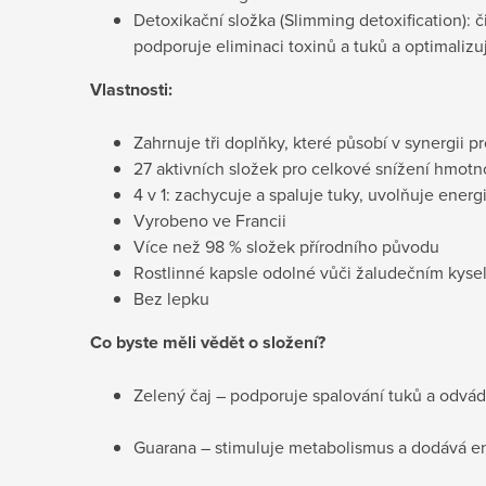
Detoxikační složka (Slimming detoxification): čist
podporuje eliminaci toxinů a tuků a optimalizuj
Vlastnosti:
Zahrnuje tři doplňky, které působí v synergii 
27 aktivních složek pro celkové snížení hmotn
4 v 1: zachycuje a spaluje tuky, uvolňuje energi
Vyrobeno ve Francii
Více než 98 % složek přírodního původu
Rostlinné kapsle odolné vůči žaludečním kyse
Bez lepku
Co byste měli vědět o složení?
Zelený čaj – podporuje spalování tuků a odvád
Guarana – stimuluje metabolismus a dodává en