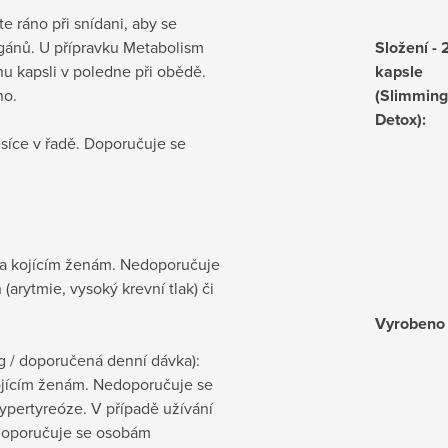
e ráno při snídani, aby se
rgánů. U přípravku Metabolism
Složení - 
dnu kapsli v poledne při obědě.
kapsle
no.
(Slimming
Detox)
:
síce v řadě. Doporučuje se
 a kojícím ženám. Nedoporučuje
arytmie, vysoký krevní tlak) či
Vyrobeno
g / doporučená denní dávka):
ojícím ženám. Nedoporučuje se
ypertyreóze. V případě užívání
doporučuje se osobám