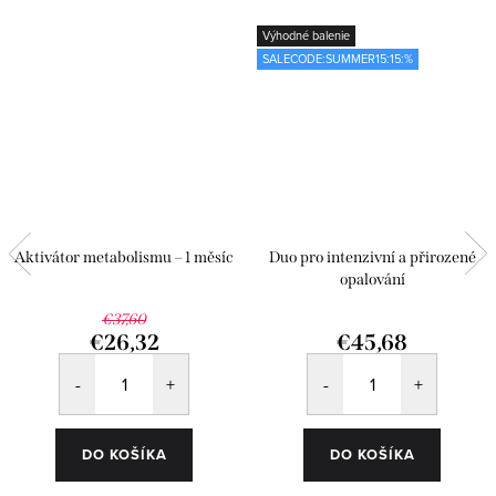
Výhodné balenie
SALECODE:SUMMER15:15:%
Aktivátor metabolismu – 1 měsíc
Duo pro intenzivní a přirozené
opalování
€37,60
€26,32
€45,68
DO KOŠÍKA
DO KOŠÍKA