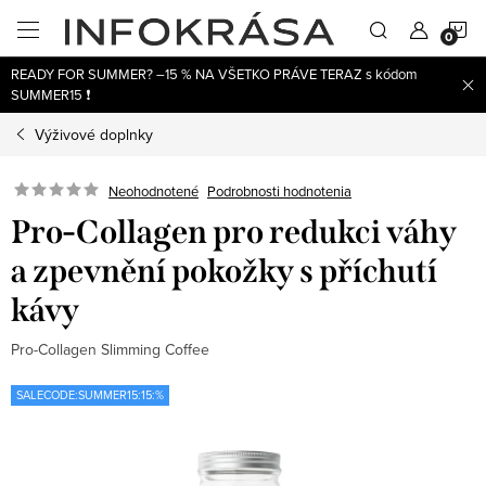
Prejsť
N
na
obsah
READY FOR SUMMER? –15 % NA VŠETKO PRÁVE TERAZ s kódom
K
SUMMER15 ❗
Výživové doplnky
Neohodnotené
Podrobnosti hodnotenia
Pro-Collagen pro redukci váhy
a zpevnění pokožky s příchutí
kávy
Pro-Collagen Slimming Coffee
SALECODE:SUMMER15:15:%