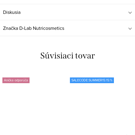
Diskusia
Značka
D-Lab Nutricosmetics
Súvisiaci tovar
Anička odporúča
SALECODE:SUMMER15:15:%