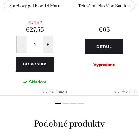
Sprchový gel Fiori Di Mare
Telové mlieko Mon Boudoir
€45,92
€27,55
€65
DETAIL
DO KOŠÍKA
Vypredané
Skladom
Kód:
120600-50
Kód:
91730-50