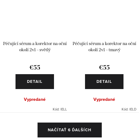
Péčující sérum a korektor na oční
Péčující sérum a korektor na oční
okolí 2v1 – světlý
okolí 2v1 – tmavý
€55
€55
DETAIL
DETAIL
Vypredané
Vypredané
Kód:
IELL
Kód:
IELD
O
NAČÍTAŤ 6 ĎALŠÍCH
v