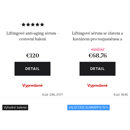
Liftingové anti-aging sérum –
Liftingové sérum se zlatem a
cestovní balení
kaviárem pro rozjasněnou a
pevnější pleť
€137,52
€120
€68,76
DETAIL
DETAIL
Vypredané
Vypredané
Kód:
DRL-0171
Kód:
1645
Výhodné balenie
SALECODE:SUMMER15:15:%