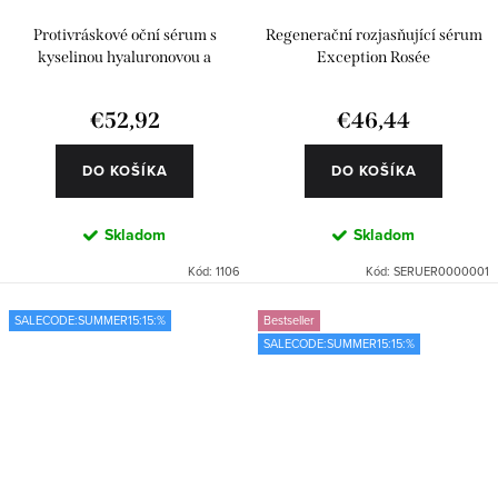
Protivráskové oční sérum s
Regenerační rozjasňující sérum
kyselinou hyaluronovou a
Exception Rosée
Matrixylem
€52,92
€46,44
DO KOŠÍKA
DO KOŠÍKA
Skladom
Skladom
Kód:
1106
Kód:
SERUER0000001
SALECODE:SUMMER15:15:%
Bestseller
SALECODE:SUMMER15:15:%