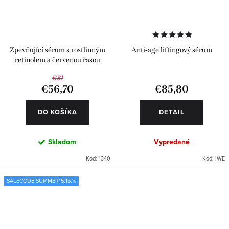
Zpevňující sérum s rostlinným
Anti‑age liftingový sérum
retinolem a červenou řasou
€81
€56,70
€85,80
DO KOŠÍKA
DETAIL
Skladom
Vypredané
Kód:
1340
Kód:
IWE
SALECODE:SUMMER15:15:%