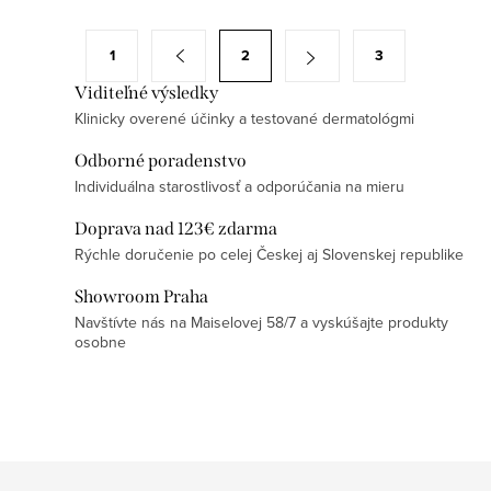
l
á
S
1
2
3
d
t
a
Viditeľné výsledky
r
Klinicky overené účinky a testované dermatológmi
c
á
i
n
Odborné poradenstvo
e
k
Individuálna starostlivosť a odporúčania na mieru
p
o
Doprava nad 123€ zdarma
r
v
Rýchle doručenie po celej Českej aj Slovenskej republike
v
a
k
Showroom Praha
n
y
Navštívte nás na Maiselovej 58/7 a vyskúšajte produkty
i
osobne
v
e
ý
p
i
s