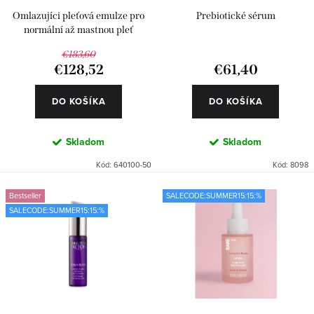
k
d
Omlazujíci pleťová emulze pro
Prebiotické sérum
t
u
normální až mastnou pleť
o
k
€183,60
€128,52
€61,40
v
t
o
DO KOŠÍKA
DO KOŠÍKA
v
Skladom
Skladom
Kód:
640100-50
Kód:
8098
Bestseller
SALECODE:SUMMER15:15:%
SALECODE:SUMMER15:15:%