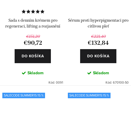
Sada s denním krémem pro
Sérum proti hyperpigmentaci pro
regeneraci, lifting a rozjasnění
citlivou pleť
pleti
€151,20
€221,40
€90,72
€132,84
DO KOŠÍKA
DO KOŠÍKA
Skladom
Skladom
Kód:
0091
Kód:
670100-50
SALECODE:SUMMER15:15:%
SALECODE:SUMMER15:15:%