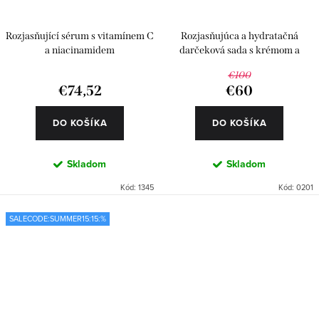
Rozjasňující sérum s vitamínem C
Rozjasňujúca a hydratačná
a niacinamidem
darčeková sada s krémom a
sérom
€100
€74,52
€60
DO KOŠÍKA
DO KOŠÍKA
Skladom
Skladom
Kód:
1345
Kód:
0201
SALECODE:SUMMER15:15:%