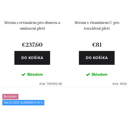
Sérum s retinalem pro obnovu a
Sérum s vitamínem C pro
omlazení pleti
rozzáření pleti
€237,60
€81
DO KOŠÍKA
DO KOŠÍKA
Skladom
Skladom
Kód:
790100-50
Kód:
1694
Bestseller
SALECODE:SUMMER15:15:%