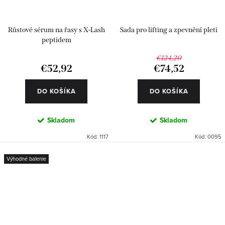
Růstové sérum na řasy s X-Lash
Sada pro lifting a zpevnění pleti
peptidem
€124,20
€52,92
€74,52
DO KOŠÍKA
DO KOŠÍKA
Skladom
Skladom
Kód:
1117
Kód:
0095
Výhodné balenie