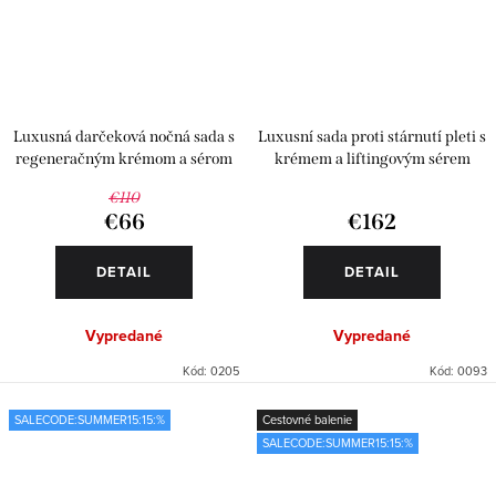
Luxusná darčeková nočná sada s
Luxusní sada proti stárnutí pleti s
regeneračným krémom a sérom
krémem a liftingovým sérem
€110
€66
€162
DETAIL
DETAIL
Vypredané
Vypredané
Kód:
0205
Kód:
0093
SALECODE:SUMMER15:15:%
Cestovné balenie
SALECODE:SUMMER15:15:%