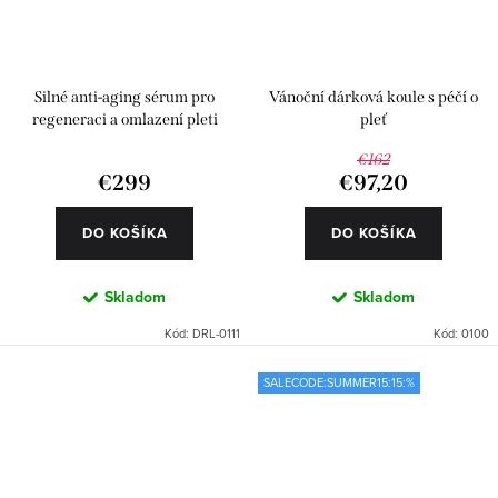
Silné anti-aging sérum pro
Vánoční dárková koule s péčí o
regeneraci a omlazení pleti
pleť
€162
€299
€97,20
DO KOŠÍKA
DO KOŠÍKA
Skladom
Skladom
Kód:
DRL-0111
Kód:
0100
SALECODE:SUMMER15:15:%