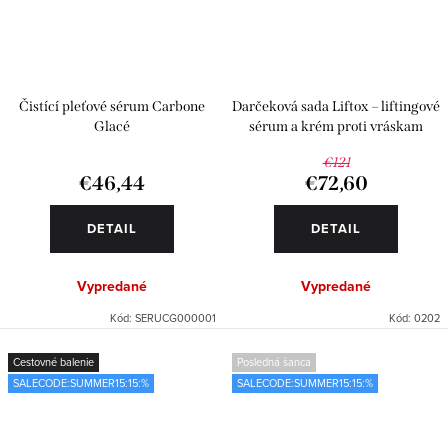
Čistící pleťové sérum Carbone
Darčeková sada Liftox – liftingové
Glacé
sérum a krém proti vráskam
€121
€46,44
€72,60
DETAIL
DETAIL
Vypredané
Vypredané
Kód:
SERUCG000001
Kód:
0202
Cestovné balenie
Posledná šanca
SALECODE:SUMMER15:15:%
SALECODE:SUMMER15:15:%