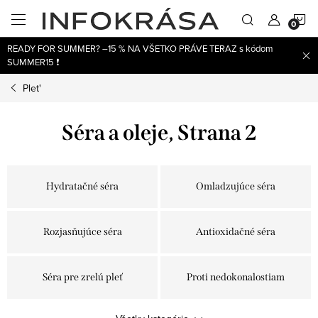
Prejsť
N
na
obsah
READY FOR SUMMER? –15 % NA VŠETKO PRÁVE TERAZ s kódom
K
SUMMER15 ❗
Plet'
Séra a oleje
, Strana 2
Hydratačné séra
Omladzujúce séra
Rozjasňujúce séra
Antioxidačné séra
Séra pre zrelú pleť
Proti nedokonalostiam