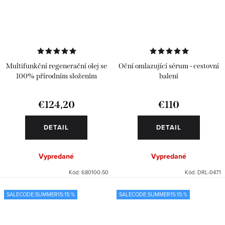
Multifunkční regenerační olej se
Oční omlazující sérum - cestovní
100% přírodním složením
balení
€124,20
€110
DETAIL
DETAIL
Vypredané
Vypredané
Kód:
680100-50
Kód:
DRL-0471
SALECODE:SUMMER15:15:%
SALECODE:SUMMER15:15:%