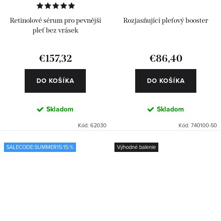
Retinolové sérum pro pevnější
Rozjasňující pleťový booster
pleť bez vrásek
€157,32
€86,40
DO KOŠÍKA
DO KOŠÍKA
Skladom
Skladom
Kód:
62030
Kód:
740100-50
SALECODE:SUMMER15:15:%
Výhodné balenie