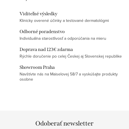
i
e
Viditeľné výsledky
p
Klinicky overené účinky a testované dermatológmi
r
v
Odborné poradenstvo
k
Individuálna starostlivosť a odporúčania na mieru
y
Doprava nad 123€ zdarma
v
Rýchle doručenie po celej Českej aj Slovenskej republike
ý
Showroom Praha
p
Navštívte nás na Maiselovej 58/7 a vyskúšajte produkty
i
osobne
s
u
Odoberať newsletter