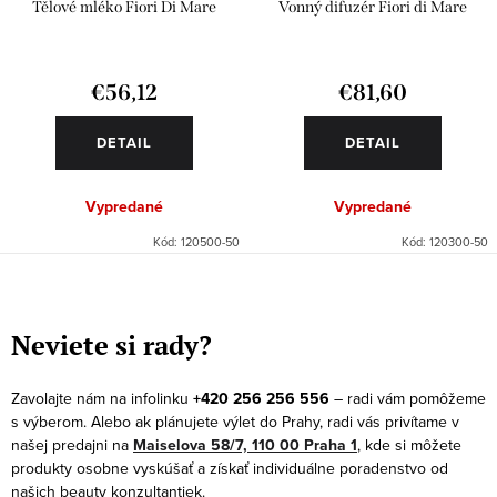
Tělové mléko Fiori Di Mare
Vonný difuzér Fiori di Mare
€56,12
€81,60
DETAIL
DETAIL
Vypredané
Vypredané
Kód:
120500-50
Kód:
120300-50
O
v
Neviete si rady?
l
á
Zavolajte nám na infolinku
+420 256 256 556
– radi vám pomôžeme
d
s výberom. Alebo ak plánujete výlet do Prahy, radi vás privítame v
a
našej predajni na
Maiselova 58/7, 110 00 Praha 1
, kde si môžete
produkty osobne vyskúšať a získať individuálne poradenstvo od
c
našich beauty konzultantiek.