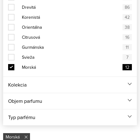
Drevitá
86
Korenistá
42
Orientálna
38
Citrusová
16
Gurmánska
11
Svieža
7
Morská
12
Kolekcia
Objem parfumu
Typ parfému
Morská