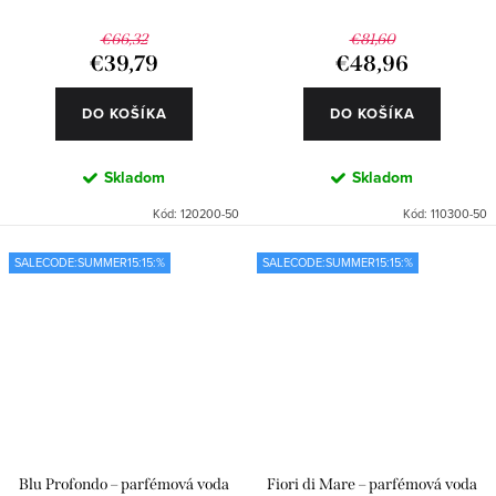
€66,32
€81,60
€39,79
€48,96
DO KOŠÍKA
DO KOŠÍKA
Skladom
Skladom
Kód:
120200-50
Kód:
110300-50
SALECODE:SUMMER15:15:%
SALECODE:SUMMER15:15:%
Blu Profondo – parfémová voda
Fiori di Mare – parfémová voda