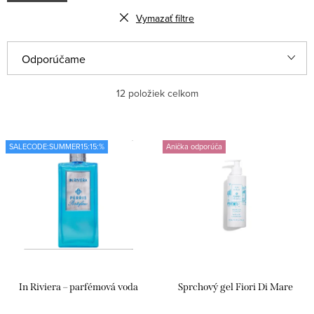
Vymazať filtre
V
R
Odporúčame
ý
a
Najlacnejšie
12
položiek celkom
p
d
i
e
Najdrahšie
s
n
SALECODE:SUMMER15:15:%
Anička odporúča
Najpredávanejšie
p
i
r
e
Abecedne
o
p
d
r
u
o
k
d
In Riviera – parfémová voda
Sprchový gel Fiori Di Mare
t
u