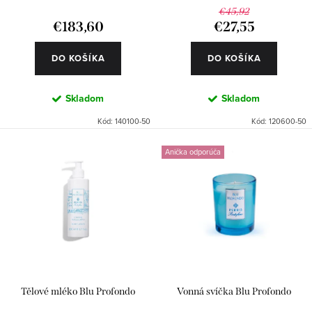
o
k
€45,92
€183,60
€27,55
v
t
o
DO KOŠÍKA
DO KOŠÍKA
v
Skladom
Skladom
Kód:
140100-50
Kód:
120600-50
Anička odporúča
Tělové mléko Blu Profondo
Vonná svíčka Blu Profondo