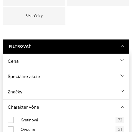
Vzorčeky
FILTROVAŤ
Cena
Špeciálne akcie
Značky
Charakter vône
Kvetinová
72
Ovocná
31