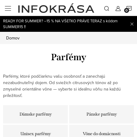
Prejsť
N
na
obsah
READY FOR SUMMER? –15 % NA VŠETKO PRÁVE TERAZ s kódom
K
SUMMER15 ❗
Domov
Parfémy
Parfémy, ktoré podčiarknu vašu osobnosť a zanechajú
nezabudnuteľný dojem. Od sviežich citrusových tónov až po
zmyselné orientálne vône — vyberte si ideálnu vôňu na každú
príležitosť.
Dámske parfémy
Pánske parfémy
Unisex parfémy
Vône do domácnosti