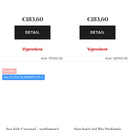
€183,60
€183,60
DETAIL
DETAIL
Vypredané
Vypredané
Kód:
110100-50
Kód:
120100-50
Novinka
SALECODE:SUMMER15:15:%
Sea Salt Caramel – parfumová
Sprchový gel Blu Profondo